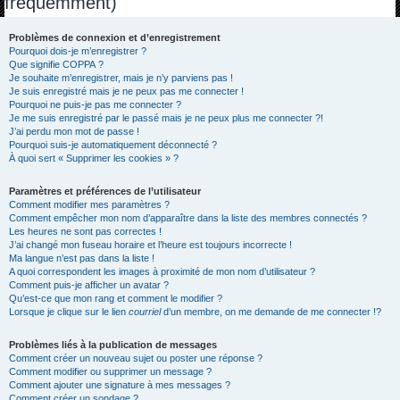
fréquemment)
h
e
Problèmes de connexion et d’enregistrement
Pourquoi dois-je m’enregistrer ?
r
Que signifie COPPA ?
c
Je souhaite m’enregistrer, mais je n’y parviens pas !
Je suis enregistré mais je ne peux pas me connecter !
h
Pourquoi ne puis-je pas me connecter ?
Je me suis enregistré par le passé mais je ne peux plus me connecter ?!
e
J’ai perdu mon mot de passe !
r
Pourquoi suis-je automatiquement déconnecté ?
À quoi sert « Supprimer les cookies » ?
Paramètres et préférences de l’utilisateur
Comment modifier mes paramètres ?
Comment empêcher mon nom d’apparaître dans la liste des membres connectés ?
Les heures ne sont pas correctes !
J’ai changé mon fuseau horaire et l’heure est toujours incorrecte !
Ma langue n’est pas dans la liste !
A quoi correspondent les images à proximité de mon nom d’utilisateur ?
Comment puis-je afficher un avatar ?
Qu’est-ce que mon rang et comment le modifier ?
Lorsque je clique sur le lien
courriel
d’un membre, on me demande de me connecter !?
Problèmes liés à la publication de messages
Comment créer un nouveau sujet ou poster une réponse ?
Comment modifier ou supprimer un message ?
Comment ajouter une signature à mes messages ?
Comment créer un sondage ?