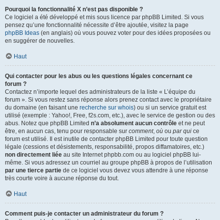
Pourquoi la fonctionnalité X n’est pas disponible ?
Ce logiciel a été développé et mis sous licence par phpBB Limited. Si vous
pensez qu’une fonctionnalité nécessite d’être ajoutée, visitez la page
phpBB Ideas
(en anglais) où vous pouvez voter pour des idées proposées ou
en suggérer de nouvelles.
Haut
Qui contacter pour les abus ou les questions légales concernant ce
forum ?
Contactez n’importe lequel des administrateurs de la liste « L’équipe du
forum ». Si vous restez sans réponse alors prenez contact avec le propriétaire
du domaine (en faisant une
recherche sur whois
) ou si un service gratuit est
utilisé (exemple : Yahoo!, Free, f2s.com, etc.), avec le service de gestion ou des
abus. Notez que phpBB Limited
n’a absolument aucun contrôle
et ne peut
être, en aucun cas, tenu pour responsable sur
comment
,
où
ou
par qui
ce
forum est utilisé. Il est inutile de contacter phpBB Limited pour toute question
légale (cessions et désistements, responsabilité, propos diffamatoires, etc.)
non directement liée
au site Internet phpbb.com ou au logiciel phpBB lui-
même. Si vous adressez un courriel au groupe phpBB à propos de l’utilisation
par une tierce partie
de ce logiciel vous devez vous attendre à une réponse
très courte voire à aucune réponse du tout.
Haut
Comment puis-je contacter un administrateur du forum ?