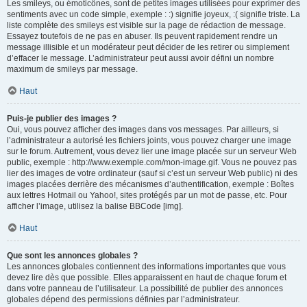
Les smileys, ou émoticônes, sont de petites images utilisées pour exprimer des
sentiments avec un code simple, exemple : :) signifie joyeux, :( signifie triste. La
liste complète des smileys est visible sur la page de rédaction de message.
Essayez toutefois de ne pas en abuser. Ils peuvent rapidement rendre un
message illisible et un modérateur peut décider de les retirer ou simplement
d’effacer le message. L’administrateur peut aussi avoir défini un nombre
maximum de smileys par message.
Haut
Puis-je publier des images ?
Oui, vous pouvez afficher des images dans vos messages. Par ailleurs, si
l’administrateur a autorisé les fichiers joints, vous pouvez charger une image
sur le forum. Autrement, vous devez lier une image placée sur un serveur Web
public, exemple : http://www.exemple.com/mon-image.gif. Vous ne pouvez pas
lier des images de votre ordinateur (sauf si c’est un serveur Web public) ni des
images placées derrière des mécanismes d’authentification, exemple : Boîtes
aux lettres Hotmail ou Yahoo!, sites protégés par un mot de passe, etc. Pour
afficher l’image, utilisez la balise BBCode [img].
Haut
Que sont les annonces globales ?
Les annonces globales contiennent des informations importantes que vous
devez lire dès que possible. Elles apparaissent en haut de chaque forum et
dans votre panneau de l’utilisateur. La possibilité de publier des annonces
globales dépend des permissions définies par l’administrateur.