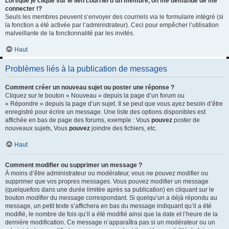
Lorsque je clique sur le lien
courriel
d’un membre, on me demande de me
connecter !?
Seuls les membres peuvent s’envoyer des courriels via le formulaire intégré (si
la fonction a été activée par l’administrateur). Ceci pour empêcher l’utilisation
malveillante de la fonctionnalité par les invités.
Haut
Problèmes liés à la publication de messages
Comment créer un nouveau sujet ou poster une réponse ?
Cliquez sur le bouton « Nouveau » depuis la page d’un forum ou
« Répondre » depuis la page d’un sujet. Il se peut que vous ayez besoin d’être
enregistré pour écrire un message. Une liste des options disponibles est
affichée en bas de page des forums, exemple : Vous
pouvez
poster de
nouveaux sujets, Vous
pouvez
joindre des fichiers, etc.
Haut
Comment modifier ou supprimer un message ?
À moins d’être administrateur ou modérateur, vous ne pouvez modifier ou
supprimer que vos propres messages. Vous pouvez modifier un message
(quelquefois dans une durée limitée après sa publication) en cliquant sur le
bouton
modifier
du message correspondant. Si quelqu’un a déjà répondu au
message, un petit texte s’affichera en bas du message indiquant qu’il a été
modifié, le nombre de fois qu’il a été modifié ainsi que la date et l’heure de la
dernière modification. Ce message n’apparaîtra pas si un modérateur ou un