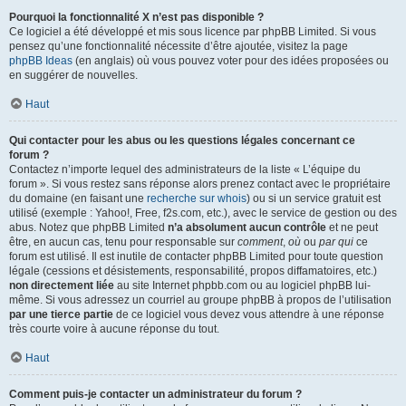
Pourquoi la fonctionnalité X n’est pas disponible ?
Ce logiciel a été développé et mis sous licence par phpBB Limited. Si vous
pensez qu’une fonctionnalité nécessite d’être ajoutée, visitez la page
phpBB Ideas
(en anglais) où vous pouvez voter pour des idées proposées ou
en suggérer de nouvelles.
Haut
Qui contacter pour les abus ou les questions légales concernant ce
forum ?
Contactez n’importe lequel des administrateurs de la liste « L’équipe du
forum ». Si vous restez sans réponse alors prenez contact avec le propriétaire
du domaine (en faisant une
recherche sur whois
) ou si un service gratuit est
utilisé (exemple : Yahoo!, Free, f2s.com, etc.), avec le service de gestion ou des
abus. Notez que phpBB Limited
n’a absolument aucun contrôle
et ne peut
être, en aucun cas, tenu pour responsable sur
comment
,
où
ou
par qui
ce
forum est utilisé. Il est inutile de contacter phpBB Limited pour toute question
légale (cessions et désistements, responsabilité, propos diffamatoires, etc.)
non directement liée
au site Internet phpbb.com ou au logiciel phpBB lui-
même. Si vous adressez un courriel au groupe phpBB à propos de l’utilisation
par une tierce partie
de ce logiciel vous devez vous attendre à une réponse
très courte voire à aucune réponse du tout.
Haut
Comment puis-je contacter un administrateur du forum ?