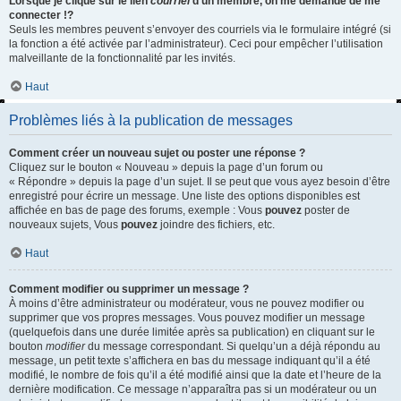
Lorsque je clique sur le lien
courriel
d’un membre, on me demande de me
connecter !?
Seuls les membres peuvent s’envoyer des courriels via le formulaire intégré (si
la fonction a été activée par l’administrateur). Ceci pour empêcher l’utilisation
malveillante de la fonctionnalité par les invités.
Haut
Problèmes liés à la publication de messages
Comment créer un nouveau sujet ou poster une réponse ?
Cliquez sur le bouton « Nouveau » depuis la page d’un forum ou
« Répondre » depuis la page d’un sujet. Il se peut que vous ayez besoin d’être
enregistré pour écrire un message. Une liste des options disponibles est
affichée en bas de page des forums, exemple : Vous
pouvez
poster de
nouveaux sujets, Vous
pouvez
joindre des fichiers, etc.
Haut
Comment modifier ou supprimer un message ?
À moins d’être administrateur ou modérateur, vous ne pouvez modifier ou
supprimer que vos propres messages. Vous pouvez modifier un message
(quelquefois dans une durée limitée après sa publication) en cliquant sur le
bouton
modifier
du message correspondant. Si quelqu’un a déjà répondu au
message, un petit texte s’affichera en bas du message indiquant qu’il a été
modifié, le nombre de fois qu’il a été modifié ainsi que la date et l’heure de la
dernière modification. Ce message n’apparaîtra pas si un modérateur ou un