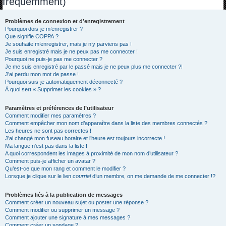
fréquemment)
h
e
Problèmes de connexion et d’enregistrement
Pourquoi dois-je m’enregistrer ?
r
Que signifie COPPA ?
c
Je souhaite m’enregistrer, mais je n’y parviens pas !
Je suis enregistré mais je ne peux pas me connecter !
h
Pourquoi ne puis-je pas me connecter ?
Je me suis enregistré par le passé mais je ne peux plus me connecter ?!
e
J’ai perdu mon mot de passe !
r
Pourquoi suis-je automatiquement déconnecté ?
À quoi sert « Supprimer les cookies » ?
Paramètres et préférences de l’utilisateur
Comment modifier mes paramètres ?
Comment empêcher mon nom d’apparaître dans la liste des membres connectés ?
Les heures ne sont pas correctes !
J’ai changé mon fuseau horaire et l’heure est toujours incorrecte !
Ma langue n’est pas dans la liste !
A quoi correspondent les images à proximité de mon nom d’utilisateur ?
Comment puis-je afficher un avatar ?
Qu’est-ce que mon rang et comment le modifier ?
Lorsque je clique sur le lien
courriel
d’un membre, on me demande de me connecter !?
Problèmes liés à la publication de messages
Comment créer un nouveau sujet ou poster une réponse ?
Comment modifier ou supprimer un message ?
Comment ajouter une signature à mes messages ?
Comment créer un sondage ?