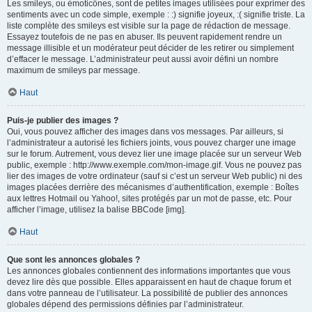
Les smileys, ou émoticônes, sont de petites images utilisées pour exprimer des
sentiments avec un code simple, exemple : :) signifie joyeux, :( signifie triste. La
liste complète des smileys est visible sur la page de rédaction de message.
Essayez toutefois de ne pas en abuser. Ils peuvent rapidement rendre un
message illisible et un modérateur peut décider de les retirer ou simplement
d’effacer le message. L’administrateur peut aussi avoir défini un nombre
maximum de smileys par message.
Haut
Puis-je publier des images ?
Oui, vous pouvez afficher des images dans vos messages. Par ailleurs, si
l’administrateur a autorisé les fichiers joints, vous pouvez charger une image
sur le forum. Autrement, vous devez lier une image placée sur un serveur Web
public, exemple : http://www.exemple.com/mon-image.gif. Vous ne pouvez pas
lier des images de votre ordinateur (sauf si c’est un serveur Web public) ni des
images placées derrière des mécanismes d’authentification, exemple : Boîtes
aux lettres Hotmail ou Yahoo!, sites protégés par un mot de passe, etc. Pour
afficher l’image, utilisez la balise BBCode [img].
Haut
Que sont les annonces globales ?
Les annonces globales contiennent des informations importantes que vous
devez lire dès que possible. Elles apparaissent en haut de chaque forum et
dans votre panneau de l’utilisateur. La possibilité de publier des annonces
globales dépend des permissions définies par l’administrateur.