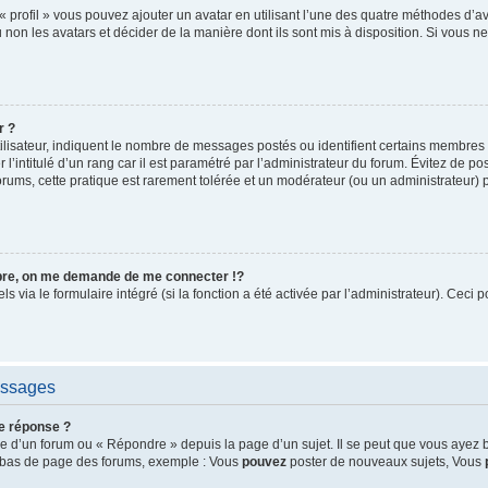
« profil » vous pouvez ajouter un avatar en utilisant l’une des quatre méthodes d’ava
 non les avatars et décider de la manière dont ils sont mis à disposition. Si vous ne
r ?
ilisateur, indiquent le nombre de messages postés ou identifient certains membres 
l’intitulé d’un rang car il est paramétré par l’administrateur du forum. Évitez de p
orums, cette pratique est rarement tolérée et un modérateur (ou un administrateur)
e, on me demande de me connecter !?
via le formulaire intégré (si la fonction a été activée par l’administrateur). Ceci p
essages
e réponse ?
 d’un forum ou « Répondre » depuis la page d’un sujet. Il se peut que vous ayez b
en bas de page des forums, exemple : Vous
pouvez
poster de nouveaux sujets, Vous