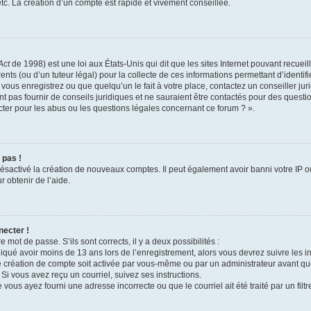
c. La création d’un compte est rapide et vivement conseillée.
Act
de 1998) est une loi aux États-Unis qui dit que les sites Internet pouvant recuei
ents (ou d’un tuteur légal) pour la collecte de ces informations permettant d’identi
vous enregistrez ou que quelqu’un le fait à votre place, contactez un conseiller j
t pas fournir de conseils juridiques et ne sauraient être contactés pour des questio
ter pour les abus ou les questions légales concernant ce forum ? ».
 pas !
 désactivé la création de nouveaux comptes. Il peut également avoir banni votre IP ou
r obtenir de l’aide.
necter !
e mot de passe. S’ils sont corrects, il y a deux possibilités :
diqué avoir moins de 13 ans lors de l’enregistrement, alors vous devrez suivre les in
 création de compte soit activée par vous-même ou par un administrateur avant qu
 Si vous avez reçu un courriel, suivez ses instructions.
 vous ayez fourni une adresse incorrecte ou que le courriel ait été traité par un filt