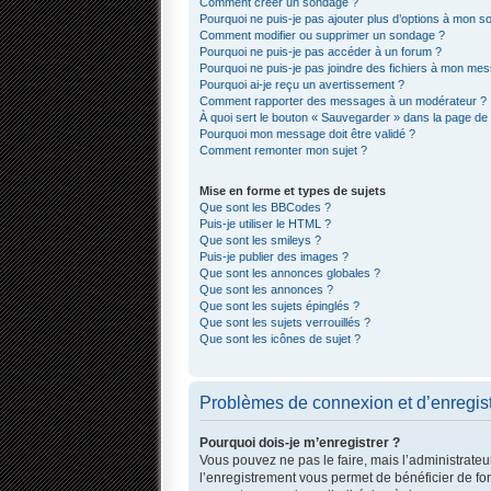
Comment créer un sondage ?
Pourquoi ne puis-je pas ajouter plus d’options à mon 
Comment modifier ou supprimer un sondage ?
Pourquoi ne puis-je pas accéder à un forum ?
Pourquoi ne puis-je pas joindre des fichiers à mon me
Pourquoi ai-je reçu un avertissement ?
Comment rapporter des messages à un modérateur ?
À quoi sert le bouton « Sauvegarder » dans la page d
Pourquoi mon message doit être validé ?
Comment remonter mon sujet ?
Mise en forme et types de sujets
Que sont les BBCodes ?
Puis-je utiliser le HTML ?
Que sont les smileys ?
Puis-je publier des images ?
Que sont les annonces globales ?
Que sont les annonces ?
Que sont les sujets épinglés ?
Que sont les sujets verrouillés ?
Que sont les icônes de sujet ?
Problèmes de connexion et d’enregis
Pourquoi dois-je m’enregistrer ?
Vous pouvez ne pas le faire, mais l’administrateur
l’enregistrement vous permet de bénéficier de fo