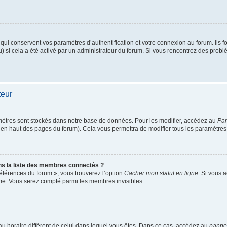
i conservent vos paramètres d’authentification et votre connexion au forum. Ils fou
u) si cela a été activé par un administrateur du forum. Si vous rencontrez des pro
teur
ètres sont stockés dans notre base de données. Pour les modifier, accédez au
Pan
ur en haut des pages du forum). Cela vous permettra de modifier tous les paramètres
 la liste des membres connectés ?
références du forum », vous trouverez l’option
Cacher mon statut en ligne
. Si vous 
me. Vous serez compté parmi les membres invisibles.
seau horaire différent de celui dans lequel vous êtes. Dans ce cas, accédez au
pannea