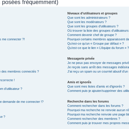
ns posées fréquemment)
Niveaux d’utilisateurs et groupes
Que sont les administrateurs ?
Que sont les modérateurs ?
Que sont les groupes d’utilisateurs ?
Où trouver la liste des groupes d’utilisateur
Comment devenir chef de groupe ?
us me connecter ?!
Pourquoi certains membres apparaissent dan
Qu’est-ce qu’un « Groupe par défaut » ?
Qu’est-ce que le lien « L’équipe du forum » ?
Messagerie privée
Je ne peux pas envoyer de messages privé
Je reçois sans arrêt des messages indésira
te des membres connectés ?
J’ai reçu un spam ou un courriel abusif d’u
ncorrecte !
Amis et ignorés
Que sont mes listes d’amis et d’ignorés ?
 d’utilisateur ?
Comment puis-je ajouter/supprimer des utilis
Recherche dans les forums
e demande de me connecter !?
Comment rechercher dans les forums ?
Pourquoi ma recherche ne renvoie aucun rés
Pourquoi ma recherche renvoie une page bl
se ?
Comment rechercher des membres ?
Comment puis-je trouver mes propres messa