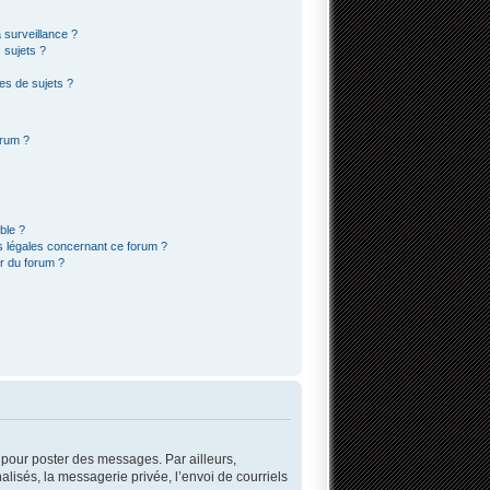
a surveillance ?
 sujets ?
es de sujets ?
orum ?
ble ?
s légales concernant ce forum ?
r du forum ?
r pour poster des messages. Par ailleurs,
lisés, la messagerie privée, l’envoi de courriels