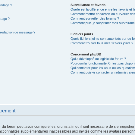
Surveillance et favoris
sondage ?
Quelle est la différence entre les favoris et l
Comment mettre en favoris ou surveiller des
Comment surveiller des forums ?
ssage ?
Comment puis-je supprimer mes surveillanc
e rédaction de message ?
Fichiers joints
Quels fichiers joints sont autorisés sur ce f
Comment trouver tous mes fichiers joints ?
Concernant phpBB
Qui a développé ce logiciel de forum ?
Pourquoi la fonctionnalité X n’est pas disponi
Qui contacter pour les abus ou les question
Comment puis-je contacter un administrateu
trement
 du forum peut avoir configuré les forums afin qu’il soit nécessaire de s’enregistre
nctionnalités supplémentaires inaccessibles aux invités comme les avatars personna