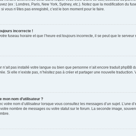
uvez (ex : Londres, Paris, New York, Sydney, etc.). Notez que la modification du f
i vous n’êtes pas enregistré, c’est le bon moment pour le faire.
oujours incorrecte !
tre fuseau horaire et que l’heure est toujours incorrecte, il se peut que le serveur
eur n’ait pas installé votre langue ou bien que personne n’ait encore traduit phpB
rée. Si elle n’existe pas, n’hésitez pas à créer et partager une nouvelle traduction. 
e mon nom d’utilisateur ?
c votre nom d’utilisateur lorsque vous consultez les messages d’un sujet. L’une d’e
 votre nombre de messages ou votre statut sur le forum. La seconde image, souvent
embre.