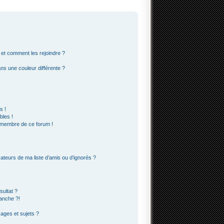
s et comment les rejoindre ?
s une couleur différente ?
s !
bles !
n membre de ce forum !
ateurs de ma liste d’amis ou d’ignorés ?
ultat ?
anche ?!
ges et sujets ?