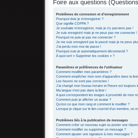
Foire aux questions (Questio
Problèmes de connexion et d’enregistrement
Pourquoi dois-je m’enregistrer ?
Que signifie COPPA ?
Je souhaite m’enregistrer, mais je n’y parviens pas !
Je suis enregistré mais je ne peux pas me connecter !
Pourquoi ne puis-je pas me connecter ?
Je me suis enregistré par le passé mais je ne peux pl
J’ai perdu mon mot de passe !
Pourquoi suis-je automatiquement déconnecté ?
À quoi sert « Supprimer les cookies » ?
Paramètres et préférences de l’utilisateur
Comment modifier mes paramètres ?
Comment empêcher mon nom d’apparaître dans la lis
Les heures ne sont pas correctes !
J’ai changé mon fuseau horaire et l’heure est toujours i
Ma langue n’est pas dans la liste !
A quoi correspondent les images à proximité de mon nom
Comment puis-je afficher un avatar ?
Qu’est-ce que mon rang et comment le modifier ?
Lorsque je clique sur le lien
courriel
d’un membre, on m
Problèmes liés à la publication de messages
Comment créer un nouveau sujet ou poster une répon
Comment modifier ou supprimer un message ?
Comment ajouter une signature à mes messages ?