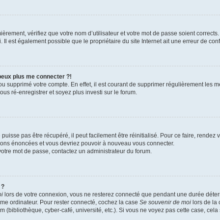
èrement, vérifiez que votre nom d’utilisateur et votre mot de passe soient corrects. 
Il est également possible que le propriétaire du site Internet ait une erreur de confi
 peux plus me connecter ?!
 ou supprimé votre compte. En effet, il est courant de supprimer régulièrement les m
us ré-enregistrer et soyez plus investi sur le forum.
uisse pas être récupéré, il peut facilement être réinitialisé. Pour ce faire, rendez
ctions énoncées et vous devriez pouvoir à nouveau vous connecter.
r votre mot de passe, contactez un administrateur du forum.
 ?
oi
lors de votre connexion, vous ne resterez connecté que pendant une durée dét
 même ordinateur. Pour rester connecté, cochez la case
Se souvenir de moi
lors de la
m (bibliothèque, cyber-café, université, etc.). Si vous ne voyez pas cette case, cela