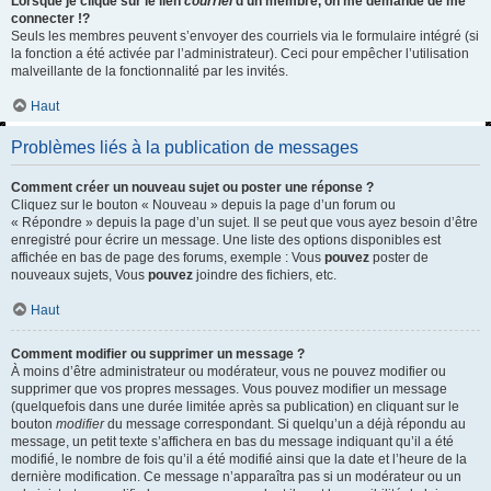
Lorsque je clique sur le lien
courriel
d’un membre, on me demande de me
connecter !?
Seuls les membres peuvent s’envoyer des courriels via le formulaire intégré (si
la fonction a été activée par l’administrateur). Ceci pour empêcher l’utilisation
malveillante de la fonctionnalité par les invités.
Haut
Problèmes liés à la publication de messages
Comment créer un nouveau sujet ou poster une réponse ?
Cliquez sur le bouton « Nouveau » depuis la page d’un forum ou
« Répondre » depuis la page d’un sujet. Il se peut que vous ayez besoin d’être
enregistré pour écrire un message. Une liste des options disponibles est
affichée en bas de page des forums, exemple : Vous
pouvez
poster de
nouveaux sujets, Vous
pouvez
joindre des fichiers, etc.
Haut
Comment modifier ou supprimer un message ?
À moins d’être administrateur ou modérateur, vous ne pouvez modifier ou
supprimer que vos propres messages. Vous pouvez modifier un message
(quelquefois dans une durée limitée après sa publication) en cliquant sur le
bouton
modifier
du message correspondant. Si quelqu’un a déjà répondu au
message, un petit texte s’affichera en bas du message indiquant qu’il a été
modifié, le nombre de fois qu’il a été modifié ainsi que la date et l’heure de la
dernière modification. Ce message n’apparaîtra pas si un modérateur ou un