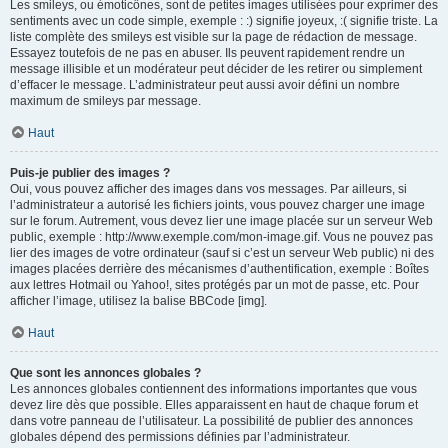
Les smileys, ou émoticônes, sont de petites images utilisées pour exprimer des
sentiments avec un code simple, exemple : :) signifie joyeux, :( signifie triste. La
liste complète des smileys est visible sur la page de rédaction de message.
Essayez toutefois de ne pas en abuser. Ils peuvent rapidement rendre un
message illisible et un modérateur peut décider de les retirer ou simplement
d’effacer le message. L’administrateur peut aussi avoir défini un nombre
maximum de smileys par message.
Haut
Puis-je publier des images ?
Oui, vous pouvez afficher des images dans vos messages. Par ailleurs, si
l’administrateur a autorisé les fichiers joints, vous pouvez charger une image
sur le forum. Autrement, vous devez lier une image placée sur un serveur Web
public, exemple : http://www.exemple.com/mon-image.gif. Vous ne pouvez pas
lier des images de votre ordinateur (sauf si c’est un serveur Web public) ni des
images placées derrière des mécanismes d’authentification, exemple : Boîtes
aux lettres Hotmail ou Yahoo!, sites protégés par un mot de passe, etc. Pour
afficher l’image, utilisez la balise BBCode [img].
Haut
Que sont les annonces globales ?
Les annonces globales contiennent des informations importantes que vous
devez lire dès que possible. Elles apparaissent en haut de chaque forum et
dans votre panneau de l’utilisateur. La possibilité de publier des annonces
globales dépend des permissions définies par l’administrateur.