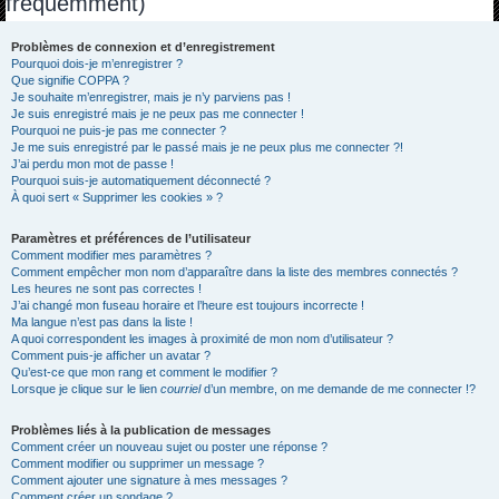
fréquemment)
h
e
Problèmes de connexion et d’enregistrement
Pourquoi dois-je m’enregistrer ?
r
Que signifie COPPA ?
c
Je souhaite m’enregistrer, mais je n’y parviens pas !
Je suis enregistré mais je ne peux pas me connecter !
h
Pourquoi ne puis-je pas me connecter ?
Je me suis enregistré par le passé mais je ne peux plus me connecter ?!
e
J’ai perdu mon mot de passe !
r
Pourquoi suis-je automatiquement déconnecté ?
À quoi sert « Supprimer les cookies » ?
Paramètres et préférences de l’utilisateur
Comment modifier mes paramètres ?
Comment empêcher mon nom d’apparaître dans la liste des membres connectés ?
Les heures ne sont pas correctes !
J’ai changé mon fuseau horaire et l’heure est toujours incorrecte !
Ma langue n’est pas dans la liste !
A quoi correspondent les images à proximité de mon nom d’utilisateur ?
Comment puis-je afficher un avatar ?
Qu’est-ce que mon rang et comment le modifier ?
Lorsque je clique sur le lien
courriel
d’un membre, on me demande de me connecter !?
Problèmes liés à la publication de messages
Comment créer un nouveau sujet ou poster une réponse ?
Comment modifier ou supprimer un message ?
Comment ajouter une signature à mes messages ?
Comment créer un sondage ?