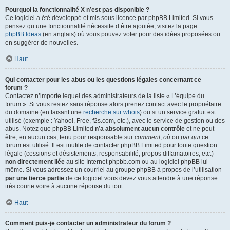
Pourquoi la fonctionnalité X n’est pas disponible ?
Ce logiciel a été développé et mis sous licence par phpBB Limited. Si vous
pensez qu’une fonctionnalité nécessite d’être ajoutée, visitez la page
phpBB Ideas
(en anglais) où vous pouvez voter pour des idées proposées ou
en suggérer de nouvelles.
Haut
Qui contacter pour les abus ou les questions légales concernant ce
forum ?
Contactez n’importe lequel des administrateurs de la liste « L’équipe du
forum ». Si vous restez sans réponse alors prenez contact avec le propriétaire
du domaine (en faisant une
recherche sur whois
) ou si un service gratuit est
utilisé (exemple : Yahoo!, Free, f2s.com, etc.), avec le service de gestion ou des
abus. Notez que phpBB Limited
n’a absolument aucun contrôle
et ne peut
être, en aucun cas, tenu pour responsable sur
comment
,
où
ou
par qui
ce
forum est utilisé. Il est inutile de contacter phpBB Limited pour toute question
légale (cessions et désistements, responsabilité, propos diffamatoires, etc.)
non directement liée
au site Internet phpbb.com ou au logiciel phpBB lui-
même. Si vous adressez un courriel au groupe phpBB à propos de l’utilisation
par une tierce partie
de ce logiciel vous devez vous attendre à une réponse
très courte voire à aucune réponse du tout.
Haut
Comment puis-je contacter un administrateur du forum ?