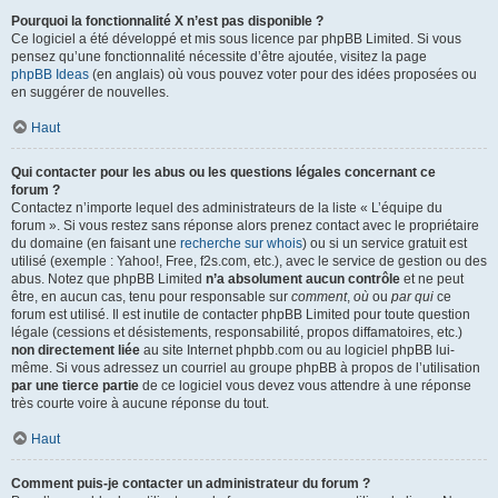
Pourquoi la fonctionnalité X n’est pas disponible ?
Ce logiciel a été développé et mis sous licence par phpBB Limited. Si vous
pensez qu’une fonctionnalité nécessite d’être ajoutée, visitez la page
phpBB Ideas
(en anglais) où vous pouvez voter pour des idées proposées ou
en suggérer de nouvelles.
Haut
Qui contacter pour les abus ou les questions légales concernant ce
forum ?
Contactez n’importe lequel des administrateurs de la liste « L’équipe du
forum ». Si vous restez sans réponse alors prenez contact avec le propriétaire
du domaine (en faisant une
recherche sur whois
) ou si un service gratuit est
utilisé (exemple : Yahoo!, Free, f2s.com, etc.), avec le service de gestion ou des
abus. Notez que phpBB Limited
n’a absolument aucun contrôle
et ne peut
être, en aucun cas, tenu pour responsable sur
comment
,
où
ou
par qui
ce
forum est utilisé. Il est inutile de contacter phpBB Limited pour toute question
légale (cessions et désistements, responsabilité, propos diffamatoires, etc.)
non directement liée
au site Internet phpbb.com ou au logiciel phpBB lui-
même. Si vous adressez un courriel au groupe phpBB à propos de l’utilisation
par une tierce partie
de ce logiciel vous devez vous attendre à une réponse
très courte voire à aucune réponse du tout.
Haut
Comment puis-je contacter un administrateur du forum ?