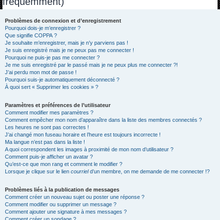
fréquemment)
h
e
Problèmes de connexion et d’enregistrement
Pourquoi dois-je m’enregistrer ?
r
Que signifie COPPA ?
c
Je souhaite m’enregistrer, mais je n’y parviens pas !
Je suis enregistré mais je ne peux pas me connecter !
h
Pourquoi ne puis-je pas me connecter ?
Je me suis enregistré par le passé mais je ne peux plus me connecter ?!
e
J’ai perdu mon mot de passe !
r
Pourquoi suis-je automatiquement déconnecté ?
À quoi sert « Supprimer les cookies » ?
Paramètres et préférences de l’utilisateur
Comment modifier mes paramètres ?
Comment empêcher mon nom d’apparaître dans la liste des membres connectés ?
Les heures ne sont pas correctes !
J’ai changé mon fuseau horaire et l’heure est toujours incorrecte !
Ma langue n’est pas dans la liste !
A quoi correspondent les images à proximité de mon nom d’utilisateur ?
Comment puis-je afficher un avatar ?
Qu’est-ce que mon rang et comment le modifier ?
Lorsque je clique sur le lien
courriel
d’un membre, on me demande de me connecter !?
Problèmes liés à la publication de messages
Comment créer un nouveau sujet ou poster une réponse ?
Comment modifier ou supprimer un message ?
Comment ajouter une signature à mes messages ?
Comment créer un sondage ?