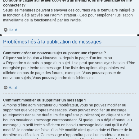
Lorsque je clique sur le lien
courriel
d’un membre, on me demande de me
connecter !?
Seuls les membres peuvent s’envoyer des courriels via le formulaire intégré (si
la fonction a été activée par l’administrateur). Ceci pour empêcher l’utilisation
malveillante de la fonctionnalité par les invités.
Haut
Problèmes liés à la publication de messages
Comment créer un nouveau sujet ou poster une réponse ?
Cliquez sur le bouton « Nouveau » depuis la page d’un forum ou
« Répondre » depuis la page d’un sujet. Il se peut que vous ayez besoin d’être
enregistré pour écrire un message. Une liste des options disponibles est
affichée en bas de page des forums, exemple : Vous
pouvez
poster de
nouveaux sujets, Vous
pouvez
joindre des fichiers, etc.
Haut
Comment modifier ou supprimer un message ?
À moins d’être administrateur ou modérateur, vous ne pouvez modifier ou
supprimer que vos propres messages. Vous pouvez modifier un message
(quelquefois dans une durée limitée après sa publication) en cliquant sur le
bouton
modifier
du message correspondant. Si quelqu’un a déjà répondu au
message, un petit texte s’affichera en bas du message indiquant qu’il a été
modifié, le nombre de fois qu’il a été modifié ainsi que la date et l’heure de la
dernière modification. Ce message n’apparaîtra pas si un modérateur ou un