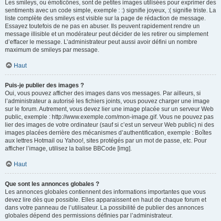
Les smileys, ou émoticônes, sont de petites images utilisées pour exprimer des
sentiments avec un code simple, exemple : :) signifie joyeux, :( signifie triste. La
liste complète des smileys est visible sur la page de rédaction de message.
Essayez toutefois de ne pas en abuser. Ils peuvent rapidement rendre un
message illisible et un modérateur peut décider de les retirer ou simplement
d’effacer le message. L’administrateur peut aussi avoir défini un nombre
maximum de smileys par message.
Haut
Puis-je publier des images ?
Oui, vous pouvez afficher des images dans vos messages. Par ailleurs, si
l’administrateur a autorisé les fichiers joints, vous pouvez charger une image
sur le forum. Autrement, vous devez lier une image placée sur un serveur Web
public, exemple : http://www.exemple.com/mon-image.gif. Vous ne pouvez pas
lier des images de votre ordinateur (sauf si c’est un serveur Web public) ni des
images placées derrière des mécanismes d’authentification, exemple : Boîtes
aux lettres Hotmail ou Yahoo!, sites protégés par un mot de passe, etc. Pour
afficher l’image, utilisez la balise BBCode [img].
Haut
Que sont les annonces globales ?
Les annonces globales contiennent des informations importantes que vous
devez lire dès que possible. Elles apparaissent en haut de chaque forum et
dans votre panneau de l’utilisateur. La possibilité de publier des annonces
globales dépend des permissions définies par l’administrateur.