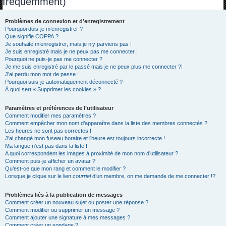
fréquemment)
h
e
Problèmes de connexion et d’enregistrement
Pourquoi dois-je m’enregistrer ?
r
Que signifie COPPA ?
c
Je souhaite m’enregistrer, mais je n’y parviens pas !
Je suis enregistré mais je ne peux pas me connecter !
h
Pourquoi ne puis-je pas me connecter ?
Je me suis enregistré par le passé mais je ne peux plus me connecter ?!
e
J’ai perdu mon mot de passe !
r
Pourquoi suis-je automatiquement déconnecté ?
À quoi sert « Supprimer les cookies » ?
Paramètres et préférences de l’utilisateur
Comment modifier mes paramètres ?
Comment empêcher mon nom d’apparaître dans la liste des membres connectés ?
Les heures ne sont pas correctes !
J’ai changé mon fuseau horaire et l’heure est toujours incorrecte !
Ma langue n’est pas dans la liste !
A quoi correspondent les images à proximité de mon nom d’utilisateur ?
Comment puis-je afficher un avatar ?
Qu’est-ce que mon rang et comment le modifier ?
Lorsque je clique sur le lien
courriel
d’un membre, on me demande de me connecter !?
Problèmes liés à la publication de messages
Comment créer un nouveau sujet ou poster une réponse ?
Comment modifier ou supprimer un message ?
Comment ajouter une signature à mes messages ?
Comment créer un sondage ?