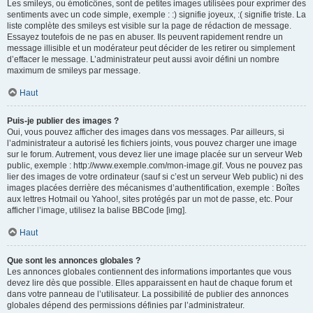
Les smileys, ou émoticônes, sont de petites images utilisées pour exprimer des
sentiments avec un code simple, exemple : :) signifie joyeux, :( signifie triste. La
liste complète des smileys est visible sur la page de rédaction de message.
Essayez toutefois de ne pas en abuser. Ils peuvent rapidement rendre un
message illisible et un modérateur peut décider de les retirer ou simplement
d’effacer le message. L’administrateur peut aussi avoir défini un nombre
maximum de smileys par message.
Haut
Puis-je publier des images ?
Oui, vous pouvez afficher des images dans vos messages. Par ailleurs, si
l’administrateur a autorisé les fichiers joints, vous pouvez charger une image
sur le forum. Autrement, vous devez lier une image placée sur un serveur Web
public, exemple : http://www.exemple.com/mon-image.gif. Vous ne pouvez pas
lier des images de votre ordinateur (sauf si c’est un serveur Web public) ni des
images placées derrière des mécanismes d’authentification, exemple : Boîtes
aux lettres Hotmail ou Yahoo!, sites protégés par un mot de passe, etc. Pour
afficher l’image, utilisez la balise BBCode [img].
Haut
Que sont les annonces globales ?
Les annonces globales contiennent des informations importantes que vous
devez lire dès que possible. Elles apparaissent en haut de chaque forum et
dans votre panneau de l’utilisateur. La possibilité de publier des annonces
globales dépend des permissions définies par l’administrateur.