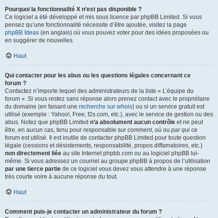
Pourquoi la fonctionnalité X n’est pas disponible ?
Ce logiciel a été développé et mis sous licence par phpBB Limited. Si vous
pensez qu’une fonctionnalité nécessite d’être ajoutée, visitez la page
phpBB Ideas
(en anglais) où vous pouvez voter pour des idées proposées ou
en suggérer de nouvelles.
Haut
Qui contacter pour les abus ou les questions légales concernant ce
forum ?
Contactez n’importe lequel des administrateurs de la liste « L’équipe du
forum ». Si vous restez sans réponse alors prenez contact avec le propriétaire
du domaine (en faisant une
recherche sur whois
) ou si un service gratuit est
utilisé (exemple : Yahoo!, Free, f2s.com, etc.), avec le service de gestion ou des
abus. Notez que phpBB Limited
n’a absolument aucun contrôle
et ne peut
être, en aucun cas, tenu pour responsable sur
comment
,
où
ou
par qui
ce
forum est utilisé. Il est inutile de contacter phpBB Limited pour toute question
légale (cessions et désistements, responsabilité, propos diffamatoires, etc.)
non directement liée
au site Internet phpbb.com ou au logiciel phpBB lui-
même. Si vous adressez un courriel au groupe phpBB à propos de l’utilisation
par une tierce partie
de ce logiciel vous devez vous attendre à une réponse
très courte voire à aucune réponse du tout.
Haut
Comment puis-je contacter un administrateur du forum ?