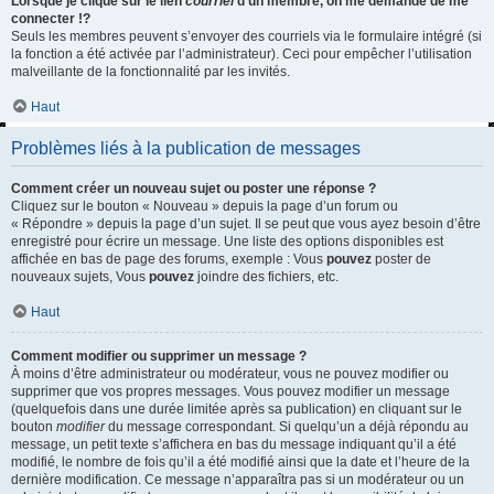
Lorsque je clique sur le lien
courriel
d’un membre, on me demande de me
connecter !?
Seuls les membres peuvent s’envoyer des courriels via le formulaire intégré (si
la fonction a été activée par l’administrateur). Ceci pour empêcher l’utilisation
malveillante de la fonctionnalité par les invités.
Haut
Problèmes liés à la publication de messages
Comment créer un nouveau sujet ou poster une réponse ?
Cliquez sur le bouton « Nouveau » depuis la page d’un forum ou
« Répondre » depuis la page d’un sujet. Il se peut que vous ayez besoin d’être
enregistré pour écrire un message. Une liste des options disponibles est
affichée en bas de page des forums, exemple : Vous
pouvez
poster de
nouveaux sujets, Vous
pouvez
joindre des fichiers, etc.
Haut
Comment modifier ou supprimer un message ?
À moins d’être administrateur ou modérateur, vous ne pouvez modifier ou
supprimer que vos propres messages. Vous pouvez modifier un message
(quelquefois dans une durée limitée après sa publication) en cliquant sur le
bouton
modifier
du message correspondant. Si quelqu’un a déjà répondu au
message, un petit texte s’affichera en bas du message indiquant qu’il a été
modifié, le nombre de fois qu’il a été modifié ainsi que la date et l’heure de la
dernière modification. Ce message n’apparaîtra pas si un modérateur ou un