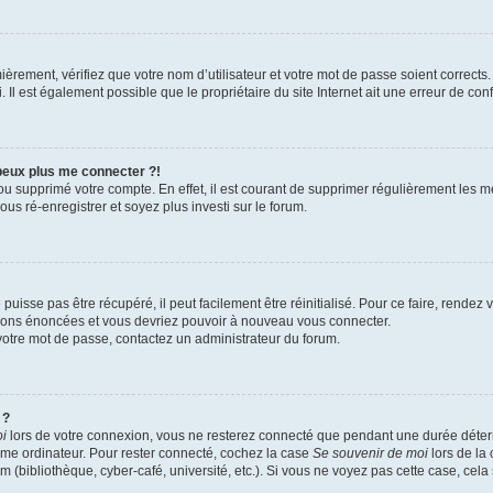
èrement, vérifiez que votre nom d’utilisateur et votre mot de passe soient corrects. 
Il est également possible que le propriétaire du site Internet ait une erreur de confi
 peux plus me connecter ?!
 ou supprimé votre compte. En effet, il est courant de supprimer régulièrement les m
us ré-enregistrer et soyez plus investi sur le forum.
uisse pas être récupéré, il peut facilement être réinitialisé. Pour ce faire, rendez
ctions énoncées et vous devriez pouvoir à nouveau vous connecter.
r votre mot de passe, contactez un administrateur du forum.
 ?
oi
lors de votre connexion, vous ne resterez connecté que pendant une durée dét
 même ordinateur. Pour rester connecté, cochez la case
Se souvenir de moi
lors de la
m (bibliothèque, cyber-café, université, etc.). Si vous ne voyez pas cette case, cela