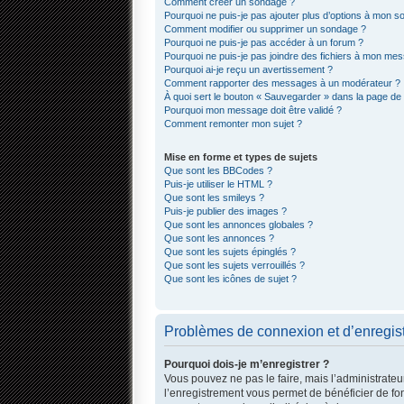
Comment créer un sondage ?
Pourquoi ne puis-je pas ajouter plus d’options à mon 
Comment modifier ou supprimer un sondage ?
Pourquoi ne puis-je pas accéder à un forum ?
Pourquoi ne puis-je pas joindre des fichiers à mon me
Pourquoi ai-je reçu un avertissement ?
Comment rapporter des messages à un modérateur ?
À quoi sert le bouton « Sauvegarder » dans la page d
Pourquoi mon message doit être validé ?
Comment remonter mon sujet ?
Mise en forme et types de sujets
Que sont les BBCodes ?
Puis-je utiliser le HTML ?
Que sont les smileys ?
Puis-je publier des images ?
Que sont les annonces globales ?
Que sont les annonces ?
Que sont les sujets épinglés ?
Que sont les sujets verrouillés ?
Que sont les icônes de sujet ?
Problèmes de connexion et d’enregis
Pourquoi dois-je m’enregistrer ?
Vous pouvez ne pas le faire, mais l’administrateur
l’enregistrement vous permet de bénéficier de fo