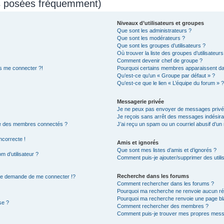
ns posées fréquemment)
Niveaux d’utilisateurs et groupes
Que sont les administrateurs ?
Que sont les modérateurs ?
Que sont les groupes d’utilisateurs ?
Où trouver la liste des groupes d’utilisateur
Comment devenir chef de groupe ?
us me connecter ?!
Pourquoi certains membres apparaissent dan
Qu’est-ce qu’un « Groupe par défaut » ?
Qu’est-ce que le lien « L’équipe du forum » ?
Messagerie privée
Je ne peux pas envoyer de messages privé
Je reçois sans arrêt des messages indésira
te des membres connectés ?
J’ai reçu un spam ou un courriel abusif d’u
ncorrecte !
Amis et ignorés
Que sont mes listes d’amis et d’ignorés ?
 d’utilisateur ?
Comment puis-je ajouter/supprimer des utilis
Recherche dans les forums
e demande de me connecter !?
Comment rechercher dans les forums ?
Pourquoi ma recherche ne renvoie aucun rés
Pourquoi ma recherche renvoie une page bl
se ?
Comment rechercher des membres ?
Comment puis-je trouver mes propres messa