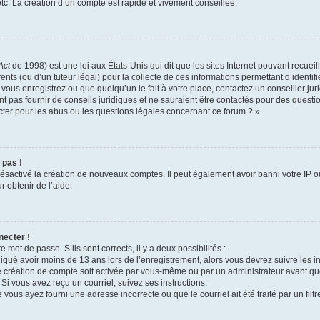
c. La création d’un compte est rapide et vivement conseillée.
Act
de 1998) est une loi aux États-Unis qui dit que les sites Internet pouvant recuei
ents (ou d’un tuteur légal) pour la collecte de ces informations permettant d’identi
vous enregistrez ou que quelqu’un le fait à votre place, contactez un conseiller j
t pas fournir de conseils juridiques et ne sauraient être contactés pour des questio
ter pour les abus ou les questions légales concernant ce forum ? ».
 pas !
 désactivé la création de nouveaux comptes. Il peut également avoir banni votre IP ou
r obtenir de l’aide.
necter !
e mot de passe. S’ils sont corrects, il y a deux possibilités :
diqué avoir moins de 13 ans lors de l’enregistrement, alors vous devrez suivre les in
 création de compte soit activée par vous-même ou par un administrateur avant qu
 Si vous avez reçu un courriel, suivez ses instructions.
 vous ayez fourni une adresse incorrecte ou que le courriel ait été traité par un filt