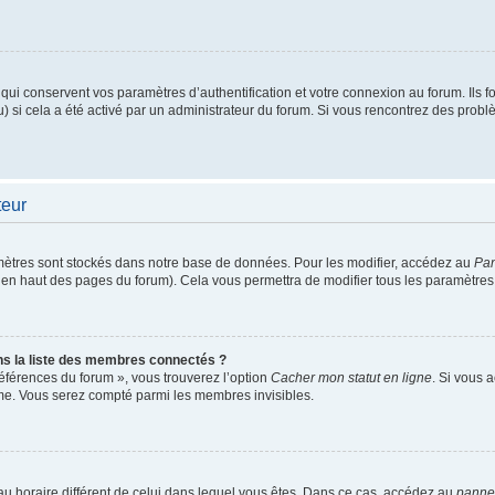
i conservent vos paramètres d’authentification et votre connexion au forum. Ils fou
u) si cela a été activé par un administrateur du forum. Si vous rencontrez des pro
teur
ètres sont stockés dans notre base de données. Pour les modifier, accédez au
Pan
ur en haut des pages du forum). Cela vous permettra de modifier tous les paramètres
 la liste des membres connectés ?
références du forum », vous trouverez l’option
Cacher mon statut en ligne
. Si vous 
me. Vous serez compté parmi les membres invisibles.
seau horaire différent de celui dans lequel vous êtes. Dans ce cas, accédez au
pannea