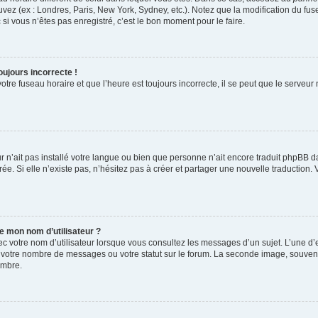
uvez (ex : Londres, Paris, New York, Sydney, etc.). Notez que la modification du f
i vous n’êtes pas enregistré, c’est le bon moment pour le faire.
oujours incorrecte !
tre fuseau horaire et que l’heure est toujours incorrecte, il se peut que le serveur
eur n’ait pas installé votre langue ou bien que personne n’ait encore traduit phpB
rée. Si elle n’existe pas, n’hésitez pas à créer et partager une nouvelle traduction. 
e mon nom d’utilisateur ?
c votre nom d’utilisateur lorsque vous consultez les messages d’un sujet. L’une d’e
 votre nombre de messages ou votre statut sur le forum. La seconde image, souvent
embre.