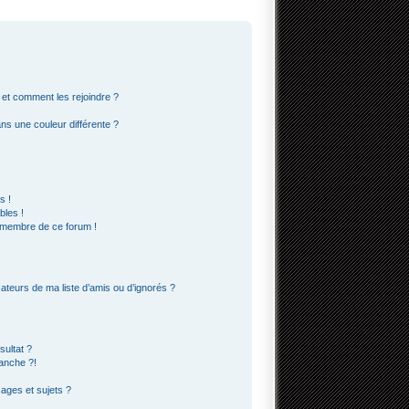
s et comment les rejoindre ?
s une couleur différente ?
s !
bles !
n membre de ce forum !
ateurs de ma liste d’amis ou d’ignorés ?
ultat ?
anche ?!
ges et sujets ?