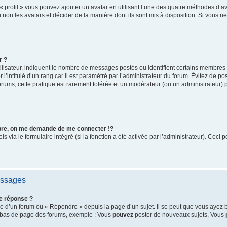
« profil » vous pouvez ajouter un avatar en utilisant l’une des quatre méthodes d’ava
 non les avatars et décider de la manière dont ils sont mis à disposition. Si vous ne
r ?
ilisateur, indiquent le nombre de messages postés ou identifient certains membres 
l’intitulé d’un rang car il est paramétré par l’administrateur du forum. Évitez de p
orums, cette pratique est rarement tolérée et un modérateur (ou un administrateur)
e, on me demande de me connecter !?
via le formulaire intégré (si la fonction a été activée par l’administrateur). Ceci p
essages
e réponse ?
 d’un forum ou « Répondre » depuis la page d’un sujet. Il se peut que vous ayez b
en bas de page des forums, exemple : Vous
pouvez
poster de nouveaux sujets, Vous