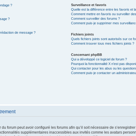
Surveillance et favoris
sondage ?
Quelle est la différence entre les favoris et l
Comment mettre en favoris ou surveiller des
Comment surveiller des forums ?
ssage ?
Comment puis-je supprimer mes surveillanc
e rédaction de message ?
Fichiers joints
Quels fichiers joints sont autorisés sur ce f
Comment trouver tous mes fichiers joints ?
Concernant phpBB
Qui a développé ce logiciel de forum ?
Pourquoi la fonctionnalité X n’est pas disponi
Qui contacter pour les abus ou les question
Comment puis-je contacter un administrateu
trement
 du forum peut avoir configuré les forums afin qu’il soit nécessaire de s’enregistre
nctionnalités supplémentaires inaccessibles aux invités comme les avatars personna