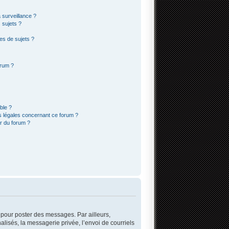
a surveillance ?
 sujets ?
es de sujets ?
orum ?
ble ?
s légales concernant ce forum ?
r du forum ?
r pour poster des messages. Par ailleurs,
lisés, la messagerie privée, l’envoi de courriels