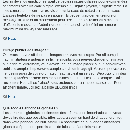
Les smileys, ou émoticônes, sont de petites images utilisées pour exprimer des
sentiments avec un code simple, exemple : :) signifie joyeux, :( signifie triste. La
liste complète des smileys est visible sur la page de rédaction de message.
Essayez toutefois de ne pas en abuser. Ils peuvent rapidement rendre un
message illisible et un modérateur peut décider de les retirer ou simplement
d’effacer le message. L’administrateur peut aussi avoir défini un nombre
maximum de smileys par message.
Haut
Puis-je publier des images ?
Oui, vous pouvez afficher des images dans vos messages. Par ailleurs, si
l’administrateur a autorisé les fichiers joints, vous pouvez charger une image
sur le forum. Autrement, vous devez lier une image placée sur un serveur Web
public, exemple : http://www.exemple.com/mon-image.gif. Vous ne pouvez pas
lier des images de votre ordinateur (sauf si c’est un serveur Web public) ni des
images placées derrière des mécanismes d’authentification, exemple : Boîtes
aux lettres Hotmail ou Yahoo!, sites protégés par un mot de passe, etc. Pour
afficher l’image, utilisez la balise BBCode [img].
Haut
Que sont les annonces globales ?
Les annonces globales contiennent des informations importantes que vous
devez lire dès que possible. Elles apparaissent en haut de chaque forum et
dans votre panneau de l’utilisateur. La possibilité de publier des annonces
globales dépend des permissions définies par l’administrateur.