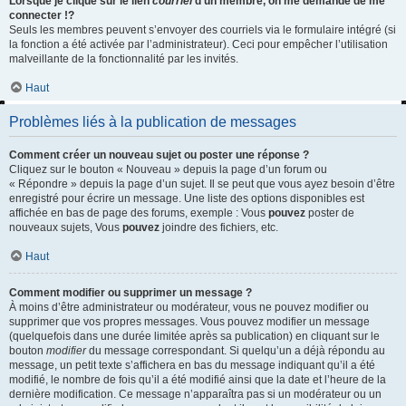
Lorsque je clique sur le lien
courriel
d’un membre, on me demande de me
connecter !?
Seuls les membres peuvent s’envoyer des courriels via le formulaire intégré (si
la fonction a été activée par l’administrateur). Ceci pour empêcher l’utilisation
malveillante de la fonctionnalité par les invités.
Haut
Problèmes liés à la publication de messages
Comment créer un nouveau sujet ou poster une réponse ?
Cliquez sur le bouton « Nouveau » depuis la page d’un forum ou
« Répondre » depuis la page d’un sujet. Il se peut que vous ayez besoin d’être
enregistré pour écrire un message. Une liste des options disponibles est
affichée en bas de page des forums, exemple : Vous
pouvez
poster de
nouveaux sujets, Vous
pouvez
joindre des fichiers, etc.
Haut
Comment modifier ou supprimer un message ?
À moins d’être administrateur ou modérateur, vous ne pouvez modifier ou
supprimer que vos propres messages. Vous pouvez modifier un message
(quelquefois dans une durée limitée après sa publication) en cliquant sur le
bouton
modifier
du message correspondant. Si quelqu’un a déjà répondu au
message, un petit texte s’affichera en bas du message indiquant qu’il a été
modifié, le nombre de fois qu’il a été modifié ainsi que la date et l’heure de la
dernière modification. Ce message n’apparaîtra pas si un modérateur ou un