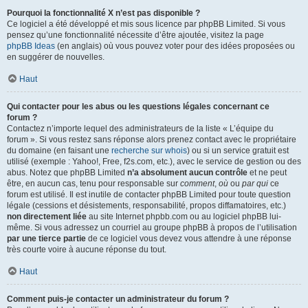
Pourquoi la fonctionnalité X n’est pas disponible ?
Ce logiciel a été développé et mis sous licence par phpBB Limited. Si vous
pensez qu’une fonctionnalité nécessite d’être ajoutée, visitez la page
phpBB Ideas
(en anglais) où vous pouvez voter pour des idées proposées ou
en suggérer de nouvelles.
Haut
Qui contacter pour les abus ou les questions légales concernant ce
forum ?
Contactez n’importe lequel des administrateurs de la liste « L’équipe du
forum ». Si vous restez sans réponse alors prenez contact avec le propriétaire
du domaine (en faisant une
recherche sur whois
) ou si un service gratuit est
utilisé (exemple : Yahoo!, Free, f2s.com, etc.), avec le service de gestion ou des
abus. Notez que phpBB Limited
n’a absolument aucun contrôle
et ne peut
être, en aucun cas, tenu pour responsable sur
comment
,
où
ou
par qui
ce
forum est utilisé. Il est inutile de contacter phpBB Limited pour toute question
légale (cessions et désistements, responsabilité, propos diffamatoires, etc.)
non directement liée
au site Internet phpbb.com ou au logiciel phpBB lui-
même. Si vous adressez un courriel au groupe phpBB à propos de l’utilisation
par une tierce partie
de ce logiciel vous devez vous attendre à une réponse
très courte voire à aucune réponse du tout.
Haut
Comment puis-je contacter un administrateur du forum ?