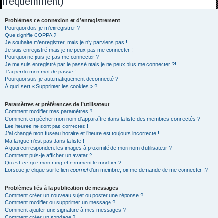
fréquemment)
h
e
Problèmes de connexion et d’enregistrement
Pourquoi dois-je m’enregistrer ?
r
Que signifie COPPA ?
c
Je souhaite m’enregistrer, mais je n’y parviens pas !
Je suis enregistré mais je ne peux pas me connecter !
h
Pourquoi ne puis-je pas me connecter ?
Je me suis enregistré par le passé mais je ne peux plus me connecter ?!
e
J’ai perdu mon mot de passe !
r
Pourquoi suis-je automatiquement déconnecté ?
À quoi sert « Supprimer les cookies » ?
Paramètres et préférences de l’utilisateur
Comment modifier mes paramètres ?
Comment empêcher mon nom d’apparaître dans la liste des membres connectés ?
Les heures ne sont pas correctes !
J’ai changé mon fuseau horaire et l’heure est toujours incorrecte !
Ma langue n’est pas dans la liste !
A quoi correspondent les images à proximité de mon nom d’utilisateur ?
Comment puis-je afficher un avatar ?
Qu’est-ce que mon rang et comment le modifier ?
Lorsque je clique sur le lien
courriel
d’un membre, on me demande de me connecter !?
Problèmes liés à la publication de messages
Comment créer un nouveau sujet ou poster une réponse ?
Comment modifier ou supprimer un message ?
Comment ajouter une signature à mes messages ?
Comment créer un sondage ?