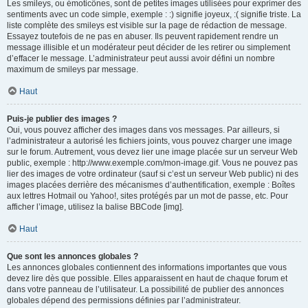
Les smileys, ou émoticônes, sont de petites images utilisées pour exprimer des
sentiments avec un code simple, exemple : :) signifie joyeux, :( signifie triste. La
liste complète des smileys est visible sur la page de rédaction de message.
Essayez toutefois de ne pas en abuser. Ils peuvent rapidement rendre un
message illisible et un modérateur peut décider de les retirer ou simplement
d’effacer le message. L’administrateur peut aussi avoir défini un nombre
maximum de smileys par message.
Haut
Puis-je publier des images ?
Oui, vous pouvez afficher des images dans vos messages. Par ailleurs, si
l’administrateur a autorisé les fichiers joints, vous pouvez charger une image
sur le forum. Autrement, vous devez lier une image placée sur un serveur Web
public, exemple : http://www.exemple.com/mon-image.gif. Vous ne pouvez pas
lier des images de votre ordinateur (sauf si c’est un serveur Web public) ni des
images placées derrière des mécanismes d’authentification, exemple : Boîtes
aux lettres Hotmail ou Yahoo!, sites protégés par un mot de passe, etc. Pour
afficher l’image, utilisez la balise BBCode [img].
Haut
Que sont les annonces globales ?
Les annonces globales contiennent des informations importantes que vous
devez lire dès que possible. Elles apparaissent en haut de chaque forum et
dans votre panneau de l’utilisateur. La possibilité de publier des annonces
globales dépend des permissions définies par l’administrateur.