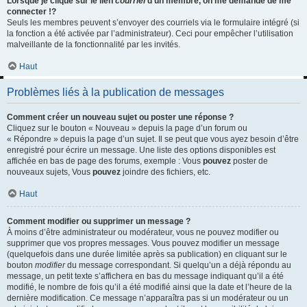
Lorsque je clique sur le lien
courriel
d’un membre, on me demande de me
connecter !?
Seuls les membres peuvent s’envoyer des courriels via le formulaire intégré (si
la fonction a été activée par l’administrateur). Ceci pour empêcher l’utilisation
malveillante de la fonctionnalité par les invités.
Haut
Problèmes liés à la publication de messages
Comment créer un nouveau sujet ou poster une réponse ?
Cliquez sur le bouton « Nouveau » depuis la page d’un forum ou
« Répondre » depuis la page d’un sujet. Il se peut que vous ayez besoin d’être
enregistré pour écrire un message. Une liste des options disponibles est
affichée en bas de page des forums, exemple : Vous
pouvez
poster de
nouveaux sujets, Vous
pouvez
joindre des fichiers, etc.
Haut
Comment modifier ou supprimer un message ?
À moins d’être administrateur ou modérateur, vous ne pouvez modifier ou
supprimer que vos propres messages. Vous pouvez modifier un message
(quelquefois dans une durée limitée après sa publication) en cliquant sur le
bouton
modifier
du message correspondant. Si quelqu’un a déjà répondu au
message, un petit texte s’affichera en bas du message indiquant qu’il a été
modifié, le nombre de fois qu’il a été modifié ainsi que la date et l’heure de la
dernière modification. Ce message n’apparaîtra pas si un modérateur ou un