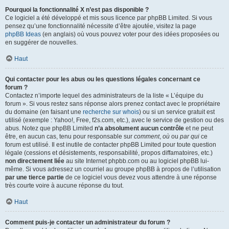
Pourquoi la fonctionnalité X n’est pas disponible ?
Ce logiciel a été développé et mis sous licence par phpBB Limited. Si vous
pensez qu’une fonctionnalité nécessite d’être ajoutée, visitez la page
phpBB Ideas
(en anglais) où vous pouvez voter pour des idées proposées ou
en suggérer de nouvelles.
Haut
Qui contacter pour les abus ou les questions légales concernant ce
forum ?
Contactez n’importe lequel des administrateurs de la liste « L’équipe du
forum ». Si vous restez sans réponse alors prenez contact avec le propriétaire
du domaine (en faisant une
recherche sur whois
) ou si un service gratuit est
utilisé (exemple : Yahoo!, Free, f2s.com, etc.), avec le service de gestion ou des
abus. Notez que phpBB Limited
n’a absolument aucun contrôle
et ne peut
être, en aucun cas, tenu pour responsable sur
comment
,
où
ou
par qui
ce
forum est utilisé. Il est inutile de contacter phpBB Limited pour toute question
légale (cessions et désistements, responsabilité, propos diffamatoires, etc.)
non directement liée
au site Internet phpbb.com ou au logiciel phpBB lui-
même. Si vous adressez un courriel au groupe phpBB à propos de l’utilisation
par une tierce partie
de ce logiciel vous devez vous attendre à une réponse
très courte voire à aucune réponse du tout.
Haut
Comment puis-je contacter un administrateur du forum ?