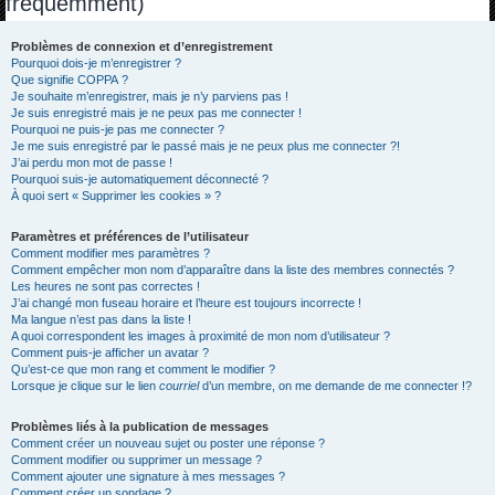
fréquemment)
h
e
Problèmes de connexion et d’enregistrement
Pourquoi dois-je m’enregistrer ?
r
Que signifie COPPA ?
c
Je souhaite m’enregistrer, mais je n’y parviens pas !
Je suis enregistré mais je ne peux pas me connecter !
h
Pourquoi ne puis-je pas me connecter ?
Je me suis enregistré par le passé mais je ne peux plus me connecter ?!
e
J’ai perdu mon mot de passe !
r
Pourquoi suis-je automatiquement déconnecté ?
À quoi sert « Supprimer les cookies » ?
Paramètres et préférences de l’utilisateur
Comment modifier mes paramètres ?
Comment empêcher mon nom d’apparaître dans la liste des membres connectés ?
Les heures ne sont pas correctes !
J’ai changé mon fuseau horaire et l’heure est toujours incorrecte !
Ma langue n’est pas dans la liste !
A quoi correspondent les images à proximité de mon nom d’utilisateur ?
Comment puis-je afficher un avatar ?
Qu’est-ce que mon rang et comment le modifier ?
Lorsque je clique sur le lien
courriel
d’un membre, on me demande de me connecter !?
Problèmes liés à la publication de messages
Comment créer un nouveau sujet ou poster une réponse ?
Comment modifier ou supprimer un message ?
Comment ajouter une signature à mes messages ?
Comment créer un sondage ?