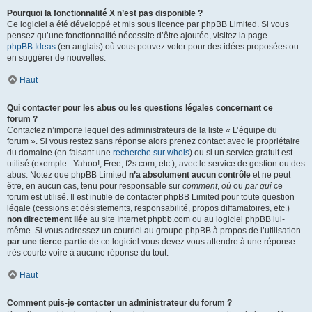
Pourquoi la fonctionnalité X n’est pas disponible ?
Ce logiciel a été développé et mis sous licence par phpBB Limited. Si vous
pensez qu’une fonctionnalité nécessite d’être ajoutée, visitez la page
phpBB Ideas
(en anglais) où vous pouvez voter pour des idées proposées ou
en suggérer de nouvelles.
Haut
Qui contacter pour les abus ou les questions légales concernant ce
forum ?
Contactez n’importe lequel des administrateurs de la liste « L’équipe du
forum ». Si vous restez sans réponse alors prenez contact avec le propriétaire
du domaine (en faisant une
recherche sur whois
) ou si un service gratuit est
utilisé (exemple : Yahoo!, Free, f2s.com, etc.), avec le service de gestion ou des
abus. Notez que phpBB Limited
n’a absolument aucun contrôle
et ne peut
être, en aucun cas, tenu pour responsable sur
comment
,
où
ou
par qui
ce
forum est utilisé. Il est inutile de contacter phpBB Limited pour toute question
légale (cessions et désistements, responsabilité, propos diffamatoires, etc.)
non directement liée
au site Internet phpbb.com ou au logiciel phpBB lui-
même. Si vous adressez un courriel au groupe phpBB à propos de l’utilisation
par une tierce partie
de ce logiciel vous devez vous attendre à une réponse
très courte voire à aucune réponse du tout.
Haut
Comment puis-je contacter un administrateur du forum ?