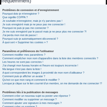
fréquemment)
h
e
Problèmes de connexion et d’enregistrement
Pourquoi dois-je m’enregistrer ?
r
Que signifie COPPA ?
c
Je souhaite m’enregistrer, mais je n’y parviens pas !
Je suis enregistré mais je ne peux pas me connecter !
h
Pourquoi ne puis-je pas me connecter ?
Je me suis enregistré par le passé mais je ne peux plus me connecter ?!
e
J’ai perdu mon mot de passe !
r
Pourquoi suis-je automatiquement déconnecté ?
À quoi sert « Supprimer les cookies » ?
Paramètres et préférences de l’utilisateur
Comment modifier mes paramètres ?
Comment empêcher mon nom d’apparaître dans la liste des membres connectés ?
Les heures ne sont pas correctes !
J’ai changé mon fuseau horaire et l’heure est toujours incorrecte !
Ma langue n’est pas dans la liste !
A quoi correspondent les images à proximité de mon nom d’utilisateur ?
Comment puis-je afficher un avatar ?
Qu’est-ce que mon rang et comment le modifier ?
Lorsque je clique sur le lien
courriel
d’un membre, on me demande de me connecter !?
Problèmes liés à la publication de messages
Comment créer un nouveau sujet ou poster une réponse ?
Comment modifier ou supprimer un message ?
Comment ajouter une signature à mes messages ?
Comment créer un sondage ?