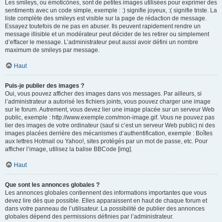
Les smileys, ou émoticônes, sont de petites images utilisées pour exprimer des
sentiments avec un code simple, exemple : :) signifie joyeux, :( signifie triste. La
liste complète des smileys est visible sur la page de rédaction de message.
Essayez toutefois de ne pas en abuser. Ils peuvent rapidement rendre un
message illisible et un modérateur peut décider de les retirer ou simplement
d’effacer le message. L’administrateur peut aussi avoir défini un nombre
maximum de smileys par message.
Haut
Puis-je publier des images ?
Oui, vous pouvez afficher des images dans vos messages. Par ailleurs, si
l’administrateur a autorisé les fichiers joints, vous pouvez charger une image
sur le forum. Autrement, vous devez lier une image placée sur un serveur Web
public, exemple : http://www.exemple.com/mon-image.gif. Vous ne pouvez pas
lier des images de votre ordinateur (sauf si c’est un serveur Web public) ni des
images placées derrière des mécanismes d’authentification, exemple : Boîtes
aux lettres Hotmail ou Yahoo!, sites protégés par un mot de passe, etc. Pour
afficher l’image, utilisez la balise BBCode [img].
Haut
Que sont les annonces globales ?
Les annonces globales contiennent des informations importantes que vous
devez lire dès que possible. Elles apparaissent en haut de chaque forum et
dans votre panneau de l’utilisateur. La possibilité de publier des annonces
globales dépend des permissions définies par l’administrateur.