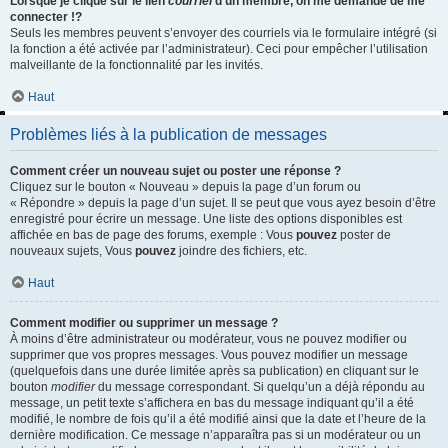
Lorsque je clique sur le lien
courriel
d’un membre, on me demande de me
connecter !?
Seuls les membres peuvent s’envoyer des courriels via le formulaire intégré (si
la fonction a été activée par l’administrateur). Ceci pour empêcher l’utilisation
malveillante de la fonctionnalité par les invités.
Haut
Problèmes liés à la publication de messages
Comment créer un nouveau sujet ou poster une réponse ?
Cliquez sur le bouton « Nouveau » depuis la page d’un forum ou
« Répondre » depuis la page d’un sujet. Il se peut que vous ayez besoin d’être
enregistré pour écrire un message. Une liste des options disponibles est
affichée en bas de page des forums, exemple : Vous
pouvez
poster de
nouveaux sujets, Vous
pouvez
joindre des fichiers, etc.
Haut
Comment modifier ou supprimer un message ?
À moins d’être administrateur ou modérateur, vous ne pouvez modifier ou
supprimer que vos propres messages. Vous pouvez modifier un message
(quelquefois dans une durée limitée après sa publication) en cliquant sur le
bouton
modifier
du message correspondant. Si quelqu’un a déjà répondu au
message, un petit texte s’affichera en bas du message indiquant qu’il a été
modifié, le nombre de fois qu’il a été modifié ainsi que la date et l’heure de la
dernière modification. Ce message n’apparaîtra pas si un modérateur ou un