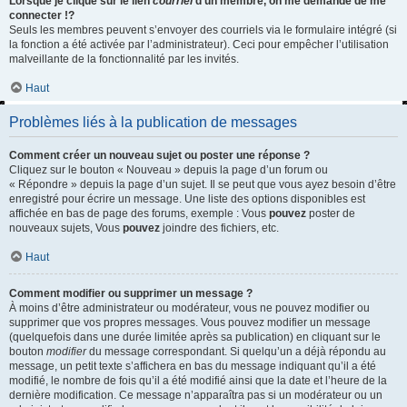
Lorsque je clique sur le lien
courriel
d’un membre, on me demande de me
connecter !?
Seuls les membres peuvent s’envoyer des courriels via le formulaire intégré (si
la fonction a été activée par l’administrateur). Ceci pour empêcher l’utilisation
malveillante de la fonctionnalité par les invités.
Haut
Problèmes liés à la publication de messages
Comment créer un nouveau sujet ou poster une réponse ?
Cliquez sur le bouton « Nouveau » depuis la page d’un forum ou
« Répondre » depuis la page d’un sujet. Il se peut que vous ayez besoin d’être
enregistré pour écrire un message. Une liste des options disponibles est
affichée en bas de page des forums, exemple : Vous
pouvez
poster de
nouveaux sujets, Vous
pouvez
joindre des fichiers, etc.
Haut
Comment modifier ou supprimer un message ?
À moins d’être administrateur ou modérateur, vous ne pouvez modifier ou
supprimer que vos propres messages. Vous pouvez modifier un message
(quelquefois dans une durée limitée après sa publication) en cliquant sur le
bouton
modifier
du message correspondant. Si quelqu’un a déjà répondu au
message, un petit texte s’affichera en bas du message indiquant qu’il a été
modifié, le nombre de fois qu’il a été modifié ainsi que la date et l’heure de la
dernière modification. Ce message n’apparaîtra pas si un modérateur ou un