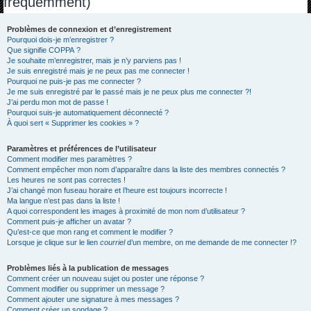
fréquemment)
h
e
Problèmes de connexion et d’enregistrement
Pourquoi dois-je m’enregistrer ?
r
Que signifie COPPA ?
c
Je souhaite m’enregistrer, mais je n’y parviens pas !
Je suis enregistré mais je ne peux pas me connecter !
h
Pourquoi ne puis-je pas me connecter ?
Je me suis enregistré par le passé mais je ne peux plus me connecter ?!
e
J’ai perdu mon mot de passe !
r
Pourquoi suis-je automatiquement déconnecté ?
À quoi sert « Supprimer les cookies » ?
Paramètres et préférences de l’utilisateur
Comment modifier mes paramètres ?
Comment empêcher mon nom d’apparaître dans la liste des membres connectés ?
Les heures ne sont pas correctes !
J’ai changé mon fuseau horaire et l’heure est toujours incorrecte !
Ma langue n’est pas dans la liste !
A quoi correspondent les images à proximité de mon nom d’utilisateur ?
Comment puis-je afficher un avatar ?
Qu’est-ce que mon rang et comment le modifier ?
Lorsque je clique sur le lien
courriel
d’un membre, on me demande de me connecter !?
Problèmes liés à la publication de messages
Comment créer un nouveau sujet ou poster une réponse ?
Comment modifier ou supprimer un message ?
Comment ajouter une signature à mes messages ?
Comment créer un sondage ?