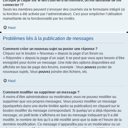
Lorsque je clique sur le lien
courriel
d’un membre, on me demande de me
connecter !?
Seuls les membres peuvent s’envoyer des courriels via le formulaire intégré (si
la fonction a été activée par l’administrateur). Ceci pour empêcher l’utilisation
malveillante de la fonctionnalité par les invités.
Haut
Problèmes liés à la publication de messages
Comment créer un nouveau sujet ou poster une réponse ?
Cliquez sur le bouton « Nouveau » depuis la page d’un forum ou
« Répondre » depuis la page d’un sujet. Il se peut que vous ayez besoin d’être
enregistré pour écrire un message. Une liste des options disponibles est
affichée en bas de page des forums, exemple : Vous
pouvez
poster de
nouveaux sujets, Vous
pouvez
joindre des fichiers, etc.
Haut
Comment modifier ou supprimer un message ?
À moins d’être administrateur ou modérateur, vous ne pouvez modifier ou
supprimer que vos propres messages. Vous pouvez modifier un message
(quelquefois dans une durée limitée après sa publication) en cliquant sur le
bouton
modifier
du message correspondant. Si quelqu’un a déjà répondu au
message, un petit texte s’affichera en bas du message indiquant qu’il a été
modifié, le nombre de fois qu’il a été modifié ainsi que la date et l’heure de la
dernière modification. Ce message n’apparaîtra pas si un modérateur ou un