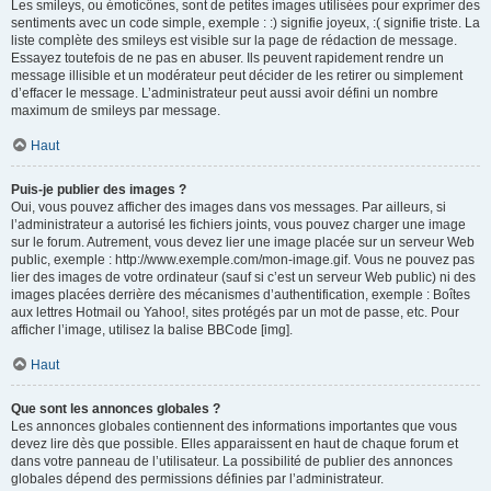
Les smileys, ou émoticônes, sont de petites images utilisées pour exprimer des
sentiments avec un code simple, exemple : :) signifie joyeux, :( signifie triste. La
liste complète des smileys est visible sur la page de rédaction de message.
Essayez toutefois de ne pas en abuser. Ils peuvent rapidement rendre un
message illisible et un modérateur peut décider de les retirer ou simplement
d’effacer le message. L’administrateur peut aussi avoir défini un nombre
maximum de smileys par message.
Haut
Puis-je publier des images ?
Oui, vous pouvez afficher des images dans vos messages. Par ailleurs, si
l’administrateur a autorisé les fichiers joints, vous pouvez charger une image
sur le forum. Autrement, vous devez lier une image placée sur un serveur Web
public, exemple : http://www.exemple.com/mon-image.gif. Vous ne pouvez pas
lier des images de votre ordinateur (sauf si c’est un serveur Web public) ni des
images placées derrière des mécanismes d’authentification, exemple : Boîtes
aux lettres Hotmail ou Yahoo!, sites protégés par un mot de passe, etc. Pour
afficher l’image, utilisez la balise BBCode [img].
Haut
Que sont les annonces globales ?
Les annonces globales contiennent des informations importantes que vous
devez lire dès que possible. Elles apparaissent en haut de chaque forum et
dans votre panneau de l’utilisateur. La possibilité de publier des annonces
globales dépend des permissions définies par l’administrateur.