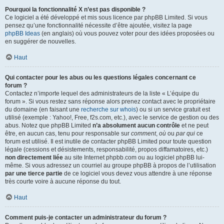
Pourquoi la fonctionnalité X n’est pas disponible ?
Ce logiciel a été développé et mis sous licence par phpBB Limited. Si vous
pensez qu’une fonctionnalité nécessite d’être ajoutée, visitez la page
phpBB Ideas
(en anglais) où vous pouvez voter pour des idées proposées ou
en suggérer de nouvelles.
Haut
Qui contacter pour les abus ou les questions légales concernant ce
forum ?
Contactez n’importe lequel des administrateurs de la liste « L’équipe du
forum ». Si vous restez sans réponse alors prenez contact avec le propriétaire
du domaine (en faisant une
recherche sur whois
) ou si un service gratuit est
utilisé (exemple : Yahoo!, Free, f2s.com, etc.), avec le service de gestion ou des
abus. Notez que phpBB Limited
n’a absolument aucun contrôle
et ne peut
être, en aucun cas, tenu pour responsable sur
comment
,
où
ou
par qui
ce
forum est utilisé. Il est inutile de contacter phpBB Limited pour toute question
légale (cessions et désistements, responsabilité, propos diffamatoires, etc.)
non directement liée
au site Internet phpbb.com ou au logiciel phpBB lui-
même. Si vous adressez un courriel au groupe phpBB à propos de l’utilisation
par une tierce partie
de ce logiciel vous devez vous attendre à une réponse
très courte voire à aucune réponse du tout.
Haut
Comment puis-je contacter un administrateur du forum ?