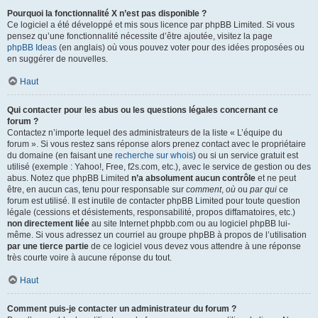
Pourquoi la fonctionnalité X n’est pas disponible ?
Ce logiciel a été développé et mis sous licence par phpBB Limited. Si vous
pensez qu’une fonctionnalité nécessite d’être ajoutée, visitez la page
phpBB Ideas
(en anglais) où vous pouvez voter pour des idées proposées ou
en suggérer de nouvelles.
Haut
Qui contacter pour les abus ou les questions légales concernant ce
forum ?
Contactez n’importe lequel des administrateurs de la liste « L’équipe du
forum ». Si vous restez sans réponse alors prenez contact avec le propriétaire
du domaine (en faisant une
recherche sur whois
) ou si un service gratuit est
utilisé (exemple : Yahoo!, Free, f2s.com, etc.), avec le service de gestion ou des
abus. Notez que phpBB Limited
n’a absolument aucun contrôle
et ne peut
être, en aucun cas, tenu pour responsable sur
comment
,
où
ou
par qui
ce
forum est utilisé. Il est inutile de contacter phpBB Limited pour toute question
légale (cessions et désistements, responsabilité, propos diffamatoires, etc.)
non directement liée
au site Internet phpbb.com ou au logiciel phpBB lui-
même. Si vous adressez un courriel au groupe phpBB à propos de l’utilisation
par une tierce partie
de ce logiciel vous devez vous attendre à une réponse
très courte voire à aucune réponse du tout.
Haut
Comment puis-je contacter un administrateur du forum ?