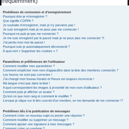
fréquemment)
h
e
Problèmes de connexion et d’enregistrement
Pourquoi dois-je m’enregistrer ?
r
Que signifie COPPA ?
c
Je souhaite m’enregistrer, mais je n’y parviens pas !
Je suis enregistré mais je ne peux pas me connecter !
h
Pourquoi ne puis-je pas me connecter ?
Je me suis enregistré par le passé mais je ne peux plus me connecter ?!
e
J’ai perdu mon mot de passe !
r
Pourquoi suis-je automatiquement déconnecté ?
À quoi sert « Supprimer les cookies » ?
Paramètres et préférences de l’utilisateur
Comment modifier mes paramètres ?
Comment empêcher mon nom d’apparaître dans la liste des membres connectés ?
Les heures ne sont pas correctes !
J’ai changé mon fuseau horaire et l’heure est toujours incorrecte !
Ma langue n’est pas dans la liste !
A quoi correspondent les images à proximité de mon nom d’utilisateur ?
Comment puis-je afficher un avatar ?
Qu’est-ce que mon rang et comment le modifier ?
Lorsque je clique sur le lien
courriel
d’un membre, on me demande de me connecter !?
Problèmes liés à la publication de messages
Comment créer un nouveau sujet ou poster une réponse ?
Comment modifier ou supprimer un message ?
Comment ajouter une signature à mes messages ?
Comment créer un sondage ?