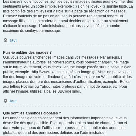
Les smileys, ou émoticônes, sont de petites images utilisées pour exprimer des
sentiments avec un code simple, exemple : :) signifie joyeux, :( signifie triste. La
liste complète des smileys est visible sur la page de rédaction de message.
Essayez toutefois de ne pas en abuser. Ils peuvent rapidement rendre un
message illisible et un modérateur peut décider de les retirer ou simplement
d’effacer le message. L’administrateur peut aussi avoir défini un nombre
maximum de smileys par message.
Haut
Puis-je publier des images ?
Oui, vous pouvez afficher des images dans vos messages. Par ailleurs, si
l’administrateur a autorisé les fichiers joints, vous pouvez charger une image
sur le forum. Autrement, vous devez lier une image placée sur un serveur Web
public, exemple : http://www.exemple.com/mon-image.gif. Vous ne pouvez pas
lier des images de votre ordinateur (sauf si c’est un serveur Web public) ni des
images placées derrière des mécanismes d’authentification, exemple : Boîtes
aux lettres Hotmail ou Yahoo!, sites protégés par un mot de passe, etc. Pour
afficher l’image, utilisez la balise BBCode [img].
Haut
Que sont les annonces globales ?
Les annonces globales contiennent des informations importantes que vous
devez lire dès que possible. Elles apparaissent en haut de chaque forum et
dans votre panneau de l’utilisateur. La possibilité de publier des annonces
globales dépend des permissions définies par l’administrateur.