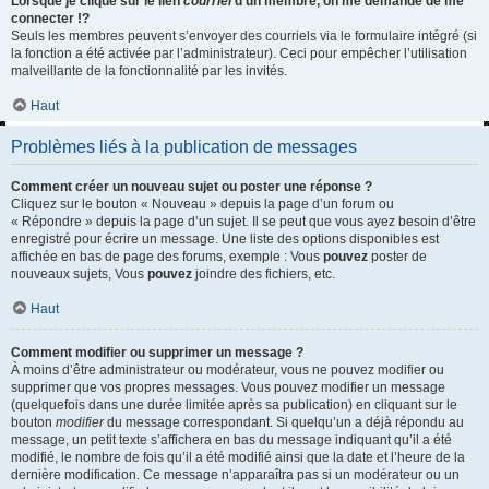
Lorsque je clique sur le lien
courriel
d’un membre, on me demande de me
connecter !?
Seuls les membres peuvent s’envoyer des courriels via le formulaire intégré (si
la fonction a été activée par l’administrateur). Ceci pour empêcher l’utilisation
malveillante de la fonctionnalité par les invités.
Haut
Problèmes liés à la publication de messages
Comment créer un nouveau sujet ou poster une réponse ?
Cliquez sur le bouton « Nouveau » depuis la page d’un forum ou
« Répondre » depuis la page d’un sujet. Il se peut que vous ayez besoin d’être
enregistré pour écrire un message. Une liste des options disponibles est
affichée en bas de page des forums, exemple : Vous
pouvez
poster de
nouveaux sujets, Vous
pouvez
joindre des fichiers, etc.
Haut
Comment modifier ou supprimer un message ?
À moins d’être administrateur ou modérateur, vous ne pouvez modifier ou
supprimer que vos propres messages. Vous pouvez modifier un message
(quelquefois dans une durée limitée après sa publication) en cliquant sur le
bouton
modifier
du message correspondant. Si quelqu’un a déjà répondu au
message, un petit texte s’affichera en bas du message indiquant qu’il a été
modifié, le nombre de fois qu’il a été modifié ainsi que la date et l’heure de la
dernière modification. Ce message n’apparaîtra pas si un modérateur ou un