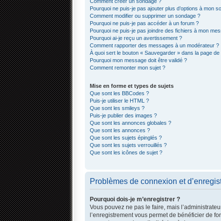
Comment créer un sondage ?
Pourquoi ne puis-je pas ajouter plus d’options à mon 
Comment modifier ou supprimer un sondage ?
Pourquoi ne puis-je pas accéder à un forum ?
Pourquoi ne puis-je pas joindre des fichiers à mon me
Pourquoi ai-je reçu un avertissement ?
Comment rapporter des messages à un modérateur ?
À quoi sert le bouton « Sauvegarder » dans la page d
Pourquoi mon message doit être validé ?
Comment remonter mon sujet ?
Mise en forme et types de sujets
Que sont les BBCodes ?
Puis-je utiliser le HTML ?
Que sont les smileys ?
Puis-je publier des images ?
Que sont les annonces globales ?
Que sont les annonces ?
Que sont les sujets épinglés ?
Que sont les sujets verrouillés ?
Que sont les icônes de sujet ?
Problèmes de connexion et d’enregis
Pourquoi dois-je m’enregistrer ?
Vous pouvez ne pas le faire, mais l’administrateur
l’enregistrement vous permet de bénéficier de fo