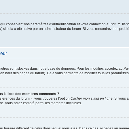
i conservent vos paramètres d’authentification et votre connexion au forum. Ils fou
u) si cela a été activé par un administrateur du forum. Si vous rencontrez des pro
teur
ètres sont stockés dans notre base de données. Pour les modifier, accédez au
Pan
ur en haut des pages du forum). Cela vous permettra de modifier tous les paramètres
 la liste des membres connectés ?
références du forum », vous trouverez l’option
Cacher mon statut en ligne
. Si vous 
me. Vous serez compté parmi les membres invisibles.
seau horaire différent de celui dans lequel vous êtes. Dans ce cas, accédez au
pannea