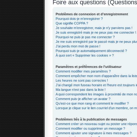
Foire aux questions (Questio
Problèmes de connexion et d’enregistrement
Pourquoi dois-je m’enregistrer ?
Que signifie COPPA ?
Je souhaite m’enregistrer, mais je n’y parviens pas !
Je suis enregistré mais je ne peux pas me connecter !
Pourquoi ne puis-je pas me connecter ?
Je me suis enregistré par le passé mais je ne peux pl
J’ai perdu mon mot de passe !
Pourquoi suis-je automatiquement déconnecté ?
À quoi sert « Supprimer les cookies » ?
Paramètres et préférences de l’utilisateur
Comment modifier mes paramètres ?
Comment empêcher mon nom d’apparaître dans la lis
Les heures ne sont pas correctes !
J’ai changé mon fuseau horaire et l’heure est toujours i
Ma langue n’est pas dans la liste !
A quoi correspondent les images à proximité de mon nom
Comment puis-je afficher un avatar ?
Qu’est-ce que mon rang et comment le modifier ?
Lorsque je clique sur le lien
courriel
d’un membre, on m
Problèmes liés à la publication de messages
Comment créer un nouveau sujet ou poster une répon
Comment modifier ou supprimer un message ?
Comment ajouter une signature à mes messages ?