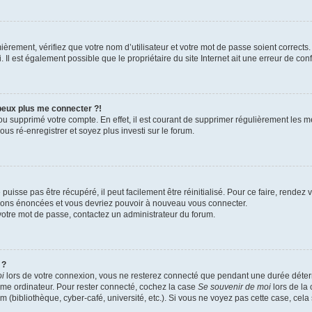
èrement, vérifiez que votre nom d’utilisateur et votre mot de passe soient corrects. 
Il est également possible que le propriétaire du site Internet ait une erreur de confi
 peux plus me connecter ?!
 ou supprimé votre compte. En effet, il est courant de supprimer régulièrement les m
us ré-enregistrer et soyez plus investi sur le forum.
uisse pas être récupéré, il peut facilement être réinitialisé. Pour ce faire, rendez
ctions énoncées et vous devriez pouvoir à nouveau vous connecter.
r votre mot de passe, contactez un administrateur du forum.
 ?
oi
lors de votre connexion, vous ne resterez connecté que pendant une durée dét
 même ordinateur. Pour rester connecté, cochez la case
Se souvenir de moi
lors de la
m (bibliothèque, cyber-café, université, etc.). Si vous ne voyez pas cette case, cela