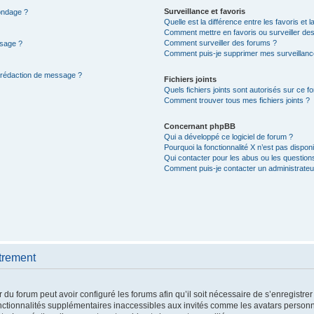
Surveillance et favoris
sondage ?
Quelle est la différence entre les favoris et l
Comment mettre en favoris ou surveiller des
Comment surveiller des forums ?
ssage ?
Comment puis-je supprimer mes surveillanc
e rédaction de message ?
Fichiers joints
Quels fichiers joints sont autorisés sur ce f
Comment trouver tous mes fichiers joints ?
Concernant phpBB
Qui a développé ce logiciel de forum ?
Pourquoi la fonctionnalité X n’est pas disponi
Qui contacter pour les abus ou les question
Comment puis-je contacter un administrateu
trement
 du forum peut avoir configuré les forums afin qu’il soit nécessaire de s’enregistre
nctionnalités supplémentaires inaccessibles aux invités comme les avatars personna