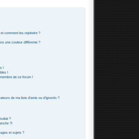
s et comment les rejoindre ?
s une couleur différente ?
s !
bles !
n membre de ce forum !
ateurs de ma liste d’amis ou d’ignorés ?
ultat ?
anche ?!
ges et sujets ?