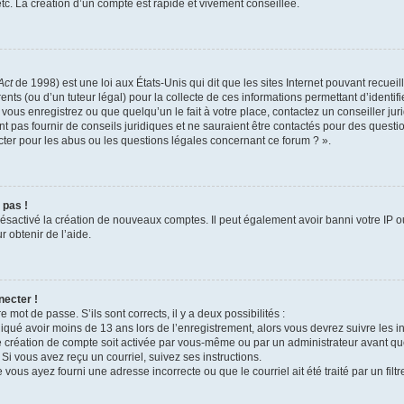
c. La création d’un compte est rapide et vivement conseillée.
Act
de 1998) est une loi aux États-Unis qui dit que les sites Internet pouvant recuei
ents (ou d’un tuteur légal) pour la collecte de ces informations permettant d’identi
vous enregistrez ou que quelqu’un le fait à votre place, contactez un conseiller j
t pas fournir de conseils juridiques et ne sauraient être contactés pour des questio
ter pour les abus ou les questions légales concernant ce forum ? ».
 pas !
 désactivé la création de nouveaux comptes. Il peut également avoir banni votre IP ou
r obtenir de l’aide.
necter !
e mot de passe. S’ils sont corrects, il y a deux possibilités :
diqué avoir moins de 13 ans lors de l’enregistrement, alors vous devrez suivre les in
 création de compte soit activée par vous-même ou par un administrateur avant qu
 Si vous avez reçu un courriel, suivez ses instructions.
 vous ayez fourni une adresse incorrecte ou que le courriel ait été traité par un filt