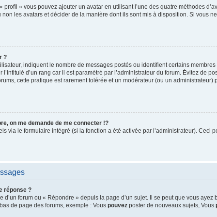
« profil » vous pouvez ajouter un avatar en utilisant l’une des quatre méthodes d’ava
 non les avatars et décider de la manière dont ils sont mis à disposition. Si vous ne
r ?
ilisateur, indiquent le nombre de messages postés ou identifient certains membres 
l’intitulé d’un rang car il est paramétré par l’administrateur du forum. Évitez de p
orums, cette pratique est rarement tolérée et un modérateur (ou un administrateur)
e, on me demande de me connecter !?
via le formulaire intégré (si la fonction a été activée par l’administrateur). Ceci p
essages
e réponse ?
 d’un forum ou « Répondre » depuis la page d’un sujet. Il se peut que vous ayez b
en bas de page des forums, exemple : Vous
pouvez
poster de nouveaux sujets, Vous