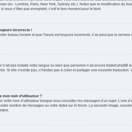
uvez (ex : Londres, Paris, New York, Sydney, etc.). Notez que la modification du f
i vous n’êtes pas enregistré, c’est le bon moment pour le faire.
oujours incorrecte !
tre fuseau horaire et que l’heure est toujours incorrecte, il se peut que le serveur
eur n’ait pas installé votre langue ou bien que personne n’ait encore traduit phpB
rée. Si elle n’existe pas, n’hésitez pas à créer et partager une nouvelle traduction. 
e mon nom d’utilisateur ?
c votre nom d’utilisateur lorsque vous consultez les messages d’un sujet. L’une d’e
 votre nombre de messages ou votre statut sur le forum. La seconde image, souvent
embre.