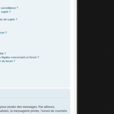
a surveillance ?
 sujets ?
es de sujets ?
orum ?
ble ?
s légales concernant ce forum ?
r du forum ?
r pour poster des messages. Par ailleurs,
lisés, la messagerie privée, l’envoi de courriels