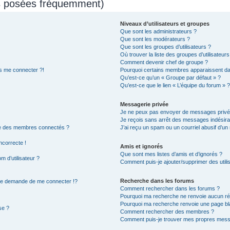
ns posées fréquemment)
Niveaux d’utilisateurs et groupes
Que sont les administrateurs ?
Que sont les modérateurs ?
Que sont les groupes d’utilisateurs ?
Où trouver la liste des groupes d’utilisateur
Comment devenir chef de groupe ?
us me connecter ?!
Pourquoi certains membres apparaissent dan
Qu’est-ce qu’un « Groupe par défaut » ?
Qu’est-ce que le lien « L’équipe du forum » ?
Messagerie privée
Je ne peux pas envoyer de messages privé
Je reçois sans arrêt des messages indésira
te des membres connectés ?
J’ai reçu un spam ou un courriel abusif d’u
ncorrecte !
Amis et ignorés
Que sont mes listes d’amis et d’ignorés ?
 d’utilisateur ?
Comment puis-je ajouter/supprimer des utilis
Recherche dans les forums
e demande de me connecter !?
Comment rechercher dans les forums ?
Pourquoi ma recherche ne renvoie aucun rés
Pourquoi ma recherche renvoie une page bl
se ?
Comment rechercher des membres ?
Comment puis-je trouver mes propres messa