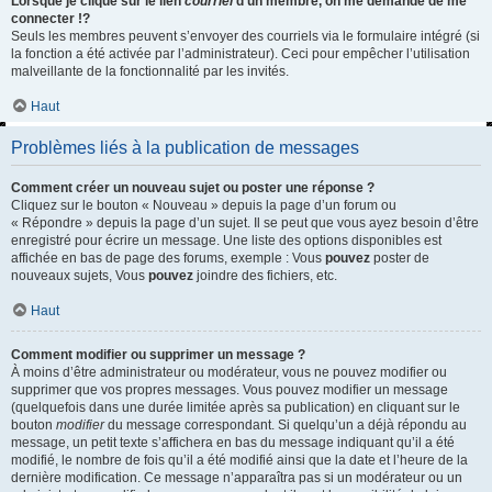
Lorsque je clique sur le lien
courriel
d’un membre, on me demande de me
connecter !?
Seuls les membres peuvent s’envoyer des courriels via le formulaire intégré (si
la fonction a été activée par l’administrateur). Ceci pour empêcher l’utilisation
malveillante de la fonctionnalité par les invités.
Haut
Problèmes liés à la publication de messages
Comment créer un nouveau sujet ou poster une réponse ?
Cliquez sur le bouton « Nouveau » depuis la page d’un forum ou
« Répondre » depuis la page d’un sujet. Il se peut que vous ayez besoin d’être
enregistré pour écrire un message. Une liste des options disponibles est
affichée en bas de page des forums, exemple : Vous
pouvez
poster de
nouveaux sujets, Vous
pouvez
joindre des fichiers, etc.
Haut
Comment modifier ou supprimer un message ?
À moins d’être administrateur ou modérateur, vous ne pouvez modifier ou
supprimer que vos propres messages. Vous pouvez modifier un message
(quelquefois dans une durée limitée après sa publication) en cliquant sur le
bouton
modifier
du message correspondant. Si quelqu’un a déjà répondu au
message, un petit texte s’affichera en bas du message indiquant qu’il a été
modifié, le nombre de fois qu’il a été modifié ainsi que la date et l’heure de la
dernière modification. Ce message n’apparaîtra pas si un modérateur ou un