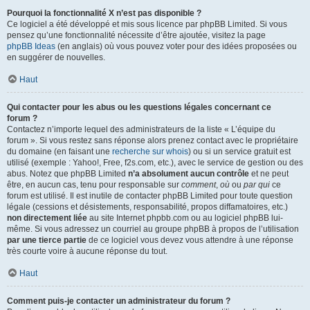
Pourquoi la fonctionnalité X n’est pas disponible ?
Ce logiciel a été développé et mis sous licence par phpBB Limited. Si vous
pensez qu’une fonctionnalité nécessite d’être ajoutée, visitez la page
phpBB Ideas
(en anglais) où vous pouvez voter pour des idées proposées ou
en suggérer de nouvelles.
Haut
Qui contacter pour les abus ou les questions légales concernant ce
forum ?
Contactez n’importe lequel des administrateurs de la liste « L’équipe du
forum ». Si vous restez sans réponse alors prenez contact avec le propriétaire
du domaine (en faisant une
recherche sur whois
) ou si un service gratuit est
utilisé (exemple : Yahoo!, Free, f2s.com, etc.), avec le service de gestion ou des
abus. Notez que phpBB Limited
n’a absolument aucun contrôle
et ne peut
être, en aucun cas, tenu pour responsable sur
comment
,
où
ou
par qui
ce
forum est utilisé. Il est inutile de contacter phpBB Limited pour toute question
légale (cessions et désistements, responsabilité, propos diffamatoires, etc.)
non directement liée
au site Internet phpbb.com ou au logiciel phpBB lui-
même. Si vous adressez un courriel au groupe phpBB à propos de l’utilisation
par une tierce partie
de ce logiciel vous devez vous attendre à une réponse
très courte voire à aucune réponse du tout.
Haut
Comment puis-je contacter un administrateur du forum ?