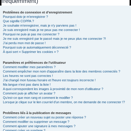
fréquemment)
h
e
Problèmes de connexion et d’enregistrement
Pourquoi dois-je m’enregistrer ?
r
Que signifie COPPA ?
c
Je souhaite m’enregistrer, mais je n’y parviens pas !
Je suis enregistré mais je ne peux pas me connecter !
h
Pourquoi ne puis-je pas me connecter ?
Je me suis enregistré par le passé mais je ne peux plus me connecter ?!
e
J’ai perdu mon mot de passe !
r
Pourquoi suis-je automatiquement déconnecté ?
À quoi sert « Supprimer les cookies » ?
Paramètres et préférences de l’utilisateur
Comment modifier mes paramètres ?
Comment empêcher mon nom d’apparaître dans la liste des membres connectés ?
Les heures ne sont pas correctes !
J’ai changé mon fuseau horaire et l’heure est toujours incorrecte !
Ma langue n’est pas dans la liste !
A quoi correspondent les images à proximité de mon nom d’utilisateur ?
Comment puis-je afficher un avatar ?
Qu’est-ce que mon rang et comment le modifier ?
Lorsque je clique sur le lien
courriel
d’un membre, on me demande de me connecter !?
Problèmes liés à la publication de messages
Comment créer un nouveau sujet ou poster une réponse ?
Comment modifier ou supprimer un message ?
Comment ajouter une signature à mes messages ?
Comment créer un sondage ?