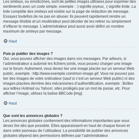
Les smileys, ou émoticônes, sont de petites images utilisées pour exprimer des
sentiments avec un code simple, exemple : :) signifie joyeux, :( signifie triste. La
liste complète des smileys est visible sur la page de rédaction de message.
Essayez toutefois de ne pas en abuser. Ils peuvent rapidement rendre un
message illisible et un modérateur peut décider de les retirer ou simplement
d’effacer le message. L’administrateur peut aussi avoir défini un nombre
maximum de smileys par message.
Haut
Puis-je publier des images ?
Oui, vous pouvez afficher des images dans vos messages. Par ailleurs, si
l’administrateur a autorisé les fichiers joints, vous pouvez charger une image
sur le forum. Autrement, vous devez lier une image placée sur un serveur Web
public, exemple : http://www.exemple.com/mon-image.gif. Vous ne pouvez pas
lier des images de votre ordinateur (sauf si c’est un serveur Web public) ni des
images placées derrière des mécanismes d’authentification, exemple : Boîtes
aux lettres Hotmail ou Yahoo!, sites protégés par un mot de passe, etc. Pour
afficher l’image, utilisez la balise BBCode [img].
Haut
Que sont les annonces globales ?
Les annonces globales contiennent des informations importantes que vous
devez lire dès que possible. Elles apparaissent en haut de chaque forum et
dans votre panneau de l’utilisateur. La possibilité de publier des annonces
globales dépend des permissions définies par l’administrateur.