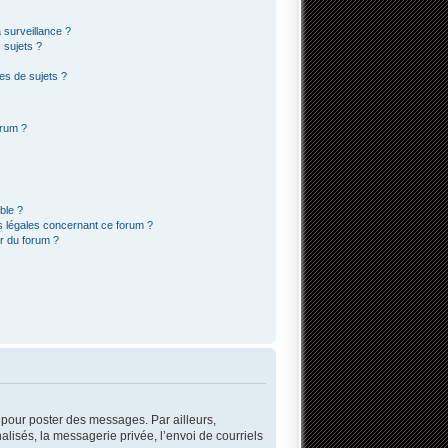
a surveillance ?
 sujets ?
es de sujets ?
orum ?
ble ?
s légales concernant ce forum ?
r du forum ?
r pour poster des messages. Par ailleurs,
lisés, la messagerie privée, l’envoi de courriels