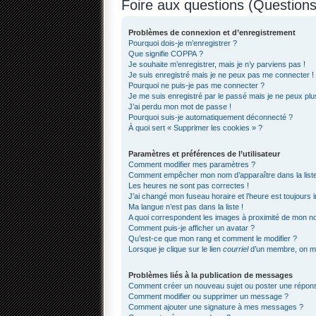
Foire aux questions (Questio
Problèmes de connexion et d’enregistrement
Pourquoi dois-je m’enregistrer ?
Que signifie COPPA ?
Je souhaite m’enregistrer, mais je n’y parviens pas !
Je suis enregistré mais je ne peux pas me connecter !
Pourquoi ne puis-je pas me connecter ?
Je me suis enregistré par le passé mais je ne peux pl
J’ai perdu mon mot de passe !
Pourquoi suis-je automatiquement déconnecté ?
À quoi sert « Supprimer les cookies » ?
Paramètres et préférences de l’utilisateur
Comment modifier mes paramètres ?
Comment empêcher mon nom d’apparaître dans la lis
Les heures ne sont pas correctes !
J’ai changé mon fuseau horaire et l’heure est toujours i
Ma langue n’est pas dans la liste !
A quoi correspondent les images à proximité de mon nom
Comment puis-je afficher un avatar ?
Qu’est-ce que mon rang et comment le modifier ?
Lorsque je clique sur le lien
courriel
d’un membre, on m
Problèmes liés à la publication de messages
Comment créer un nouveau sujet ou poster une répon
Comment modifier ou supprimer un message ?
Comment ajouter une signature à mes messages ?