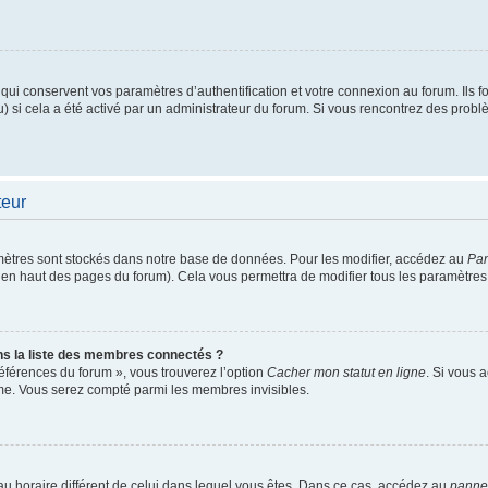
i conservent vos paramètres d’authentification et votre connexion au forum. Ils fou
u) si cela a été activé par un administrateur du forum. Si vous rencontrez des pro
teur
ètres sont stockés dans notre base de données. Pour les modifier, accédez au
Pan
ur en haut des pages du forum). Cela vous permettra de modifier tous les paramètres
 la liste des membres connectés ?
références du forum », vous trouverez l’option
Cacher mon statut en ligne
. Si vous 
me. Vous serez compté parmi les membres invisibles.
seau horaire différent de celui dans lequel vous êtes. Dans ce cas, accédez au
pannea