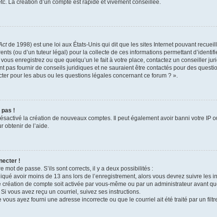
c. La création d’un compte est rapide et vivement conseillée.
Act
de 1998) est une loi aux États-Unis qui dit que les sites Internet pouvant recuei
ents (ou d’un tuteur légal) pour la collecte de ces informations permettant d’identi
vous enregistrez ou que quelqu’un le fait à votre place, contactez un conseiller j
t pas fournir de conseils juridiques et ne sauraient être contactés pour des questio
ter pour les abus ou les questions légales concernant ce forum ? ».
 pas !
 désactivé la création de nouveaux comptes. Il peut également avoir banni votre IP ou
r obtenir de l’aide.
necter !
e mot de passe. S’ils sont corrects, il y a deux possibilités :
diqué avoir moins de 13 ans lors de l’enregistrement, alors vous devrez suivre les in
 création de compte soit activée par vous-même ou par un administrateur avant qu
 Si vous avez reçu un courriel, suivez ses instructions.
 vous ayez fourni une adresse incorrecte ou que le courriel ait été traité par un filt