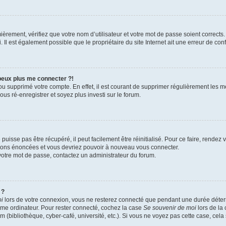
èrement, vérifiez que votre nom d’utilisateur et votre mot de passe soient corrects. 
Il est également possible que le propriétaire du site Internet ait une erreur de confi
 peux plus me connecter ?!
 ou supprimé votre compte. En effet, il est courant de supprimer régulièrement les m
us ré-enregistrer et soyez plus investi sur le forum.
uisse pas être récupéré, il peut facilement être réinitialisé. Pour ce faire, rendez
ctions énoncées et vous devriez pouvoir à nouveau vous connecter.
r votre mot de passe, contactez un administrateur du forum.
 ?
oi
lors de votre connexion, vous ne resterez connecté que pendant une durée dét
 même ordinateur. Pour rester connecté, cochez la case
Se souvenir de moi
lors de la
m (bibliothèque, cyber-café, université, etc.). Si vous ne voyez pas cette case, cela