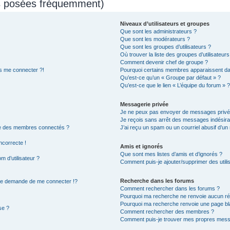
ns posées fréquemment)
Niveaux d’utilisateurs et groupes
Que sont les administrateurs ?
Que sont les modérateurs ?
Que sont les groupes d’utilisateurs ?
Où trouver la liste des groupes d’utilisateur
Comment devenir chef de groupe ?
us me connecter ?!
Pourquoi certains membres apparaissent dan
Qu’est-ce qu’un « Groupe par défaut » ?
Qu’est-ce que le lien « L’équipe du forum » ?
Messagerie privée
Je ne peux pas envoyer de messages privé
Je reçois sans arrêt des messages indésira
te des membres connectés ?
J’ai reçu un spam ou un courriel abusif d’u
ncorrecte !
Amis et ignorés
Que sont mes listes d’amis et d’ignorés ?
 d’utilisateur ?
Comment puis-je ajouter/supprimer des utilis
Recherche dans les forums
e demande de me connecter !?
Comment rechercher dans les forums ?
Pourquoi ma recherche ne renvoie aucun rés
Pourquoi ma recherche renvoie une page bl
se ?
Comment rechercher des membres ?
Comment puis-je trouver mes propres messa