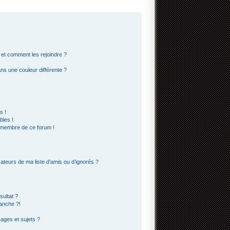
s et comment les rejoindre ?
s une couleur différente ?
s !
bles !
n membre de ce forum !
ateurs de ma liste d’amis ou d’ignorés ?
ultat ?
anche ?!
ges et sujets ?