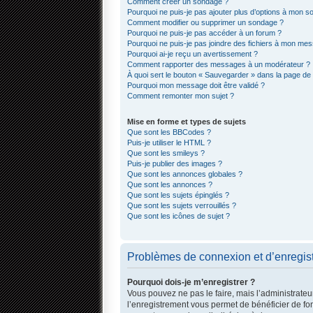
Comment créer un sondage ?
Pourquoi ne puis-je pas ajouter plus d’options à mon 
Comment modifier ou supprimer un sondage ?
Pourquoi ne puis-je pas accéder à un forum ?
Pourquoi ne puis-je pas joindre des fichiers à mon me
Pourquoi ai-je reçu un avertissement ?
Comment rapporter des messages à un modérateur ?
À quoi sert le bouton « Sauvegarder » dans la page d
Pourquoi mon message doit être validé ?
Comment remonter mon sujet ?
Mise en forme et types de sujets
Que sont les BBCodes ?
Puis-je utiliser le HTML ?
Que sont les smileys ?
Puis-je publier des images ?
Que sont les annonces globales ?
Que sont les annonces ?
Que sont les sujets épinglés ?
Que sont les sujets verrouillés ?
Que sont les icônes de sujet ?
Problèmes de connexion et d’enregis
Pourquoi dois-je m’enregistrer ?
Vous pouvez ne pas le faire, mais l’administrateur
l’enregistrement vous permet de bénéficier de fo