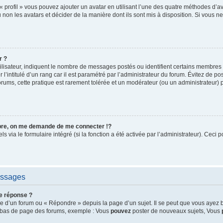
« profil » vous pouvez ajouter un avatar en utilisant l’une des quatre méthodes d’ava
 non les avatars et décider de la manière dont ils sont mis à disposition. Si vous ne
r ?
ilisateur, indiquent le nombre de messages postés ou identifient certains membres 
l’intitulé d’un rang car il est paramétré par l’administrateur du forum. Évitez de p
orums, cette pratique est rarement tolérée et un modérateur (ou un administrateur)
e, on me demande de me connecter !?
via le formulaire intégré (si la fonction a été activée par l’administrateur). Ceci p
essages
e réponse ?
 d’un forum ou « Répondre » depuis la page d’un sujet. Il se peut que vous ayez b
en bas de page des forums, exemple : Vous
pouvez
poster de nouveaux sujets, Vous