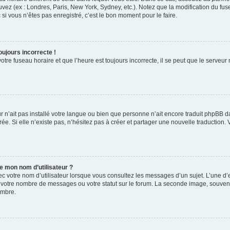
uvez (ex : Londres, Paris, New York, Sydney, etc.). Notez que la modification du f
i vous n’êtes pas enregistré, c’est le bon moment pour le faire.
oujours incorrecte !
tre fuseau horaire et que l’heure est toujours incorrecte, il se peut que le serveur
eur n’ait pas installé votre langue ou bien que personne n’ait encore traduit phpB
rée. Si elle n’existe pas, n’hésitez pas à créer et partager une nouvelle traduction. 
e mon nom d’utilisateur ?
c votre nom d’utilisateur lorsque vous consultez les messages d’un sujet. L’une d’e
 votre nombre de messages ou votre statut sur le forum. La seconde image, souvent
embre.