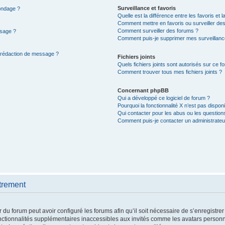
Surveillance et favoris
sondage ?
Quelle est la différence entre les favoris et l
Comment mettre en favoris ou surveiller des
Comment surveiller des forums ?
ssage ?
Comment puis-je supprimer mes surveillanc
e rédaction de message ?
Fichiers joints
Quels fichiers joints sont autorisés sur ce f
Comment trouver tous mes fichiers joints ?
Concernant phpBB
Qui a développé ce logiciel de forum ?
Pourquoi la fonctionnalité X n’est pas disponi
Qui contacter pour les abus ou les question
Comment puis-je contacter un administrateu
trement
 du forum peut avoir configuré les forums afin qu’il soit nécessaire de s’enregistre
nctionnalités supplémentaires inaccessibles aux invités comme les avatars personna