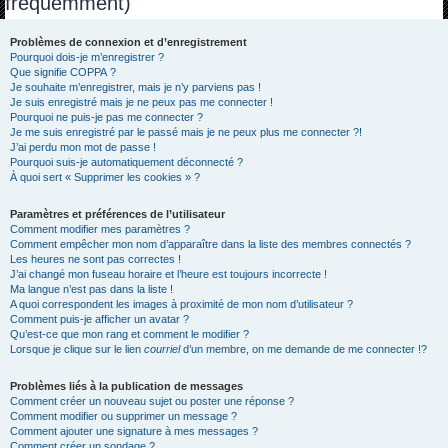
fréquemment)
h
e
Problèmes de connexion et d’enregistrement
Pourquoi dois-je m’enregistrer ?
r
Que signifie COPPA ?
c
Je souhaite m’enregistrer, mais je n’y parviens pas !
Je suis enregistré mais je ne peux pas me connecter !
h
Pourquoi ne puis-je pas me connecter ?
Je me suis enregistré par le passé mais je ne peux plus me connecter ?!
e
J’ai perdu mon mot de passe !
r
Pourquoi suis-je automatiquement déconnecté ?
À quoi sert « Supprimer les cookies » ?
Paramètres et préférences de l’utilisateur
Comment modifier mes paramètres ?
Comment empêcher mon nom d’apparaître dans la liste des membres connectés ?
Les heures ne sont pas correctes !
J’ai changé mon fuseau horaire et l’heure est toujours incorrecte !
Ma langue n’est pas dans la liste !
A quoi correspondent les images à proximité de mon nom d’utilisateur ?
Comment puis-je afficher un avatar ?
Qu’est-ce que mon rang et comment le modifier ?
Lorsque je clique sur le lien
courriel
d’un membre, on me demande de me connecter !?
Problèmes liés à la publication de messages
Comment créer un nouveau sujet ou poster une réponse ?
Comment modifier ou supprimer un message ?
Comment ajouter une signature à mes messages ?
Comment créer un sondage ?