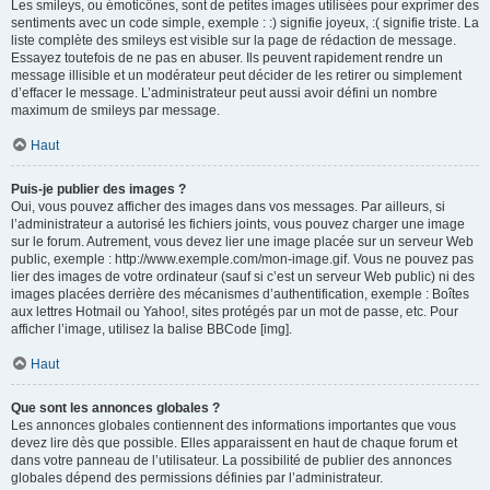
Les smileys, ou émoticônes, sont de petites images utilisées pour exprimer des
sentiments avec un code simple, exemple : :) signifie joyeux, :( signifie triste. La
liste complète des smileys est visible sur la page de rédaction de message.
Essayez toutefois de ne pas en abuser. Ils peuvent rapidement rendre un
message illisible et un modérateur peut décider de les retirer ou simplement
d’effacer le message. L’administrateur peut aussi avoir défini un nombre
maximum de smileys par message.
Haut
Puis-je publier des images ?
Oui, vous pouvez afficher des images dans vos messages. Par ailleurs, si
l’administrateur a autorisé les fichiers joints, vous pouvez charger une image
sur le forum. Autrement, vous devez lier une image placée sur un serveur Web
public, exemple : http://www.exemple.com/mon-image.gif. Vous ne pouvez pas
lier des images de votre ordinateur (sauf si c’est un serveur Web public) ni des
images placées derrière des mécanismes d’authentification, exemple : Boîtes
aux lettres Hotmail ou Yahoo!, sites protégés par un mot de passe, etc. Pour
afficher l’image, utilisez la balise BBCode [img].
Haut
Que sont les annonces globales ?
Les annonces globales contiennent des informations importantes que vous
devez lire dès que possible. Elles apparaissent en haut de chaque forum et
dans votre panneau de l’utilisateur. La possibilité de publier des annonces
globales dépend des permissions définies par l’administrateur.