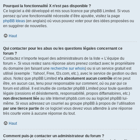
Pourquoi la fonctionnalité X n’est pas disponible ?
Ce logiciel a été développé et mis sous licence par phpBB Limited. Si vous
pensez qu’une fonctionnalité nécessite d’être ajoutée, visitez la page
phpBB Ideas
(en anglais) où vous pouvez voter pour des idées proposées ou
en suggérer de nouvelles.
Haut
Qui contacter pour les abus ou les questions légales concernant ce
forum ?
Contactez n’importe lequel des administrateurs de la liste « L’équipe du
forum ». Si vous restez sans réponse alors prenez contact avec le propriétaire
du domaine (en faisant une
recherche sur whois
) ou si un service gratuit est
utilisé (exemple : Yahoo!, Free, f2s.com, etc.), avec le service de gestion ou des
abus. Notez que phpBB Limited
n’a absolument aucun contrôle
et ne peut
être, en aucun cas, tenu pour responsable sur
comment
,
où
ou
par qui
ce
forum est utilisé. Il est inutile de contacter phpBB Limited pour toute question
légale (cessions et désistements, responsabilité, propos diffamatoires, etc.)
non directement liée
au site Internet phpbb.com ou au logiciel phpBB lui-
même. Si vous adressez un courriel au groupe phpBB à propos de l’utilisation
par une tierce partie
de ce logiciel vous devez vous attendre à une réponse
très courte voire à aucune réponse du tout.
Haut
Comment puis-je contacter un administrateur du forum ?