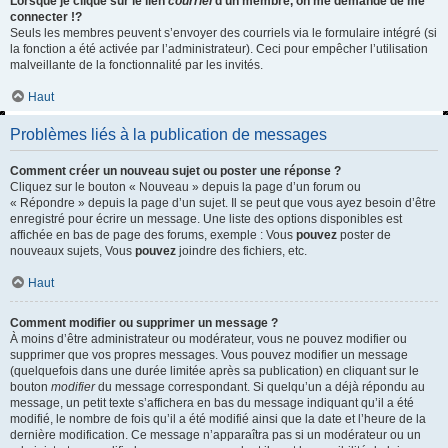
Lorsque je clique sur le lien
courriel
d’un membre, on me demande de me
connecter !?
Seuls les membres peuvent s’envoyer des courriels via le formulaire intégré (si
la fonction a été activée par l’administrateur). Ceci pour empêcher l’utilisation
malveillante de la fonctionnalité par les invités.
Haut
Problèmes liés à la publication de messages
Comment créer un nouveau sujet ou poster une réponse ?
Cliquez sur le bouton « Nouveau » depuis la page d’un forum ou
« Répondre » depuis la page d’un sujet. Il se peut que vous ayez besoin d’être
enregistré pour écrire un message. Une liste des options disponibles est
affichée en bas de page des forums, exemple : Vous
pouvez
poster de
nouveaux sujets, Vous
pouvez
joindre des fichiers, etc.
Haut
Comment modifier ou supprimer un message ?
À moins d’être administrateur ou modérateur, vous ne pouvez modifier ou
supprimer que vos propres messages. Vous pouvez modifier un message
(quelquefois dans une durée limitée après sa publication) en cliquant sur le
bouton
modifier
du message correspondant. Si quelqu’un a déjà répondu au
message, un petit texte s’affichera en bas du message indiquant qu’il a été
modifié, le nombre de fois qu’il a été modifié ainsi que la date et l’heure de la
dernière modification. Ce message n’apparaîtra pas si un modérateur ou un