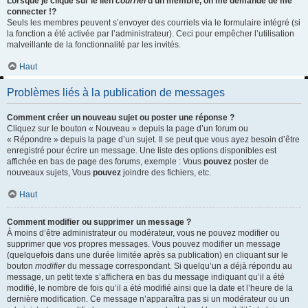
Lorsque je clique sur le lien
courriel
d’un membre, on me demande de me
connecter !?
Seuls les membres peuvent s’envoyer des courriels via le formulaire intégré (si
la fonction a été activée par l’administrateur). Ceci pour empêcher l’utilisation
malveillante de la fonctionnalité par les invités.
Haut
Problèmes liés à la publication de messages
Comment créer un nouveau sujet ou poster une réponse ?
Cliquez sur le bouton « Nouveau » depuis la page d’un forum ou
« Répondre » depuis la page d’un sujet. Il se peut que vous ayez besoin d’être
enregistré pour écrire un message. Une liste des options disponibles est
affichée en bas de page des forums, exemple : Vous
pouvez
poster de
nouveaux sujets, Vous
pouvez
joindre des fichiers, etc.
Haut
Comment modifier ou supprimer un message ?
À moins d’être administrateur ou modérateur, vous ne pouvez modifier ou
supprimer que vos propres messages. Vous pouvez modifier un message
(quelquefois dans une durée limitée après sa publication) en cliquant sur le
bouton
modifier
du message correspondant. Si quelqu’un a déjà répondu au
message, un petit texte s’affichera en bas du message indiquant qu’il a été
modifié, le nombre de fois qu’il a été modifié ainsi que la date et l’heure de la
dernière modification. Ce message n’apparaîtra pas si un modérateur ou un