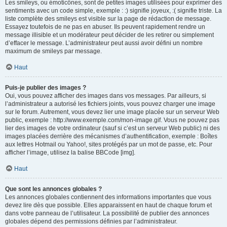
Les smileys, ou émoticônes, sont de petites images utilisées pour exprimer des
sentiments avec un code simple, exemple : :) signifie joyeux, :( signifie triste. La
liste complète des smileys est visible sur la page de rédaction de message.
Essayez toutefois de ne pas en abuser. Ils peuvent rapidement rendre un
message illisible et un modérateur peut décider de les retirer ou simplement
d’effacer le message. L’administrateur peut aussi avoir défini un nombre
maximum de smileys par message.
Haut
Puis-je publier des images ?
Oui, vous pouvez afficher des images dans vos messages. Par ailleurs, si
l’administrateur a autorisé les fichiers joints, vous pouvez charger une image
sur le forum. Autrement, vous devez lier une image placée sur un serveur Web
public, exemple : http://www.exemple.com/mon-image.gif. Vous ne pouvez pas
lier des images de votre ordinateur (sauf si c’est un serveur Web public) ni des
images placées derrière des mécanismes d’authentification, exemple : Boîtes
aux lettres Hotmail ou Yahoo!, sites protégés par un mot de passe, etc. Pour
afficher l’image, utilisez la balise BBCode [img].
Haut
Que sont les annonces globales ?
Les annonces globales contiennent des informations importantes que vous
devez lire dès que possible. Elles apparaissent en haut de chaque forum et
dans votre panneau de l’utilisateur. La possibilité de publier des annonces
globales dépend des permissions définies par l’administrateur.