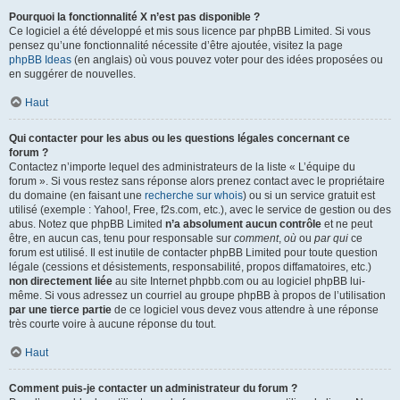
Pourquoi la fonctionnalité X n’est pas disponible ?
Ce logiciel a été développé et mis sous licence par phpBB Limited. Si vous
pensez qu’une fonctionnalité nécessite d’être ajoutée, visitez la page
phpBB Ideas
(en anglais) où vous pouvez voter pour des idées proposées ou
en suggérer de nouvelles.
Haut
Qui contacter pour les abus ou les questions légales concernant ce
forum ?
Contactez n’importe lequel des administrateurs de la liste « L’équipe du
forum ». Si vous restez sans réponse alors prenez contact avec le propriétaire
du domaine (en faisant une
recherche sur whois
) ou si un service gratuit est
utilisé (exemple : Yahoo!, Free, f2s.com, etc.), avec le service de gestion ou des
abus. Notez que phpBB Limited
n’a absolument aucun contrôle
et ne peut
être, en aucun cas, tenu pour responsable sur
comment
,
où
ou
par qui
ce
forum est utilisé. Il est inutile de contacter phpBB Limited pour toute question
légale (cessions et désistements, responsabilité, propos diffamatoires, etc.)
non directement liée
au site Internet phpbb.com ou au logiciel phpBB lui-
même. Si vous adressez un courriel au groupe phpBB à propos de l’utilisation
par une tierce partie
de ce logiciel vous devez vous attendre à une réponse
très courte voire à aucune réponse du tout.
Haut
Comment puis-je contacter un administrateur du forum ?