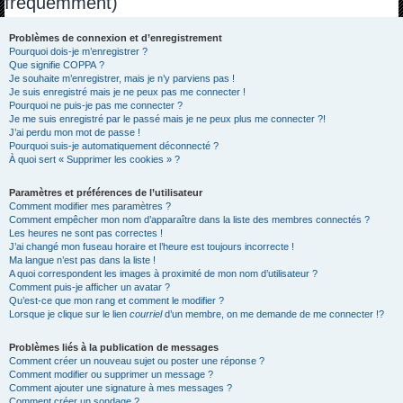
fréquemment)
h
e
Problèmes de connexion et d’enregistrement
Pourquoi dois-je m’enregistrer ?
r
Que signifie COPPA ?
c
Je souhaite m’enregistrer, mais je n’y parviens pas !
Je suis enregistré mais je ne peux pas me connecter !
h
Pourquoi ne puis-je pas me connecter ?
Je me suis enregistré par le passé mais je ne peux plus me connecter ?!
e
J’ai perdu mon mot de passe !
r
Pourquoi suis-je automatiquement déconnecté ?
À quoi sert « Supprimer les cookies » ?
Paramètres et préférences de l’utilisateur
Comment modifier mes paramètres ?
Comment empêcher mon nom d’apparaître dans la liste des membres connectés ?
Les heures ne sont pas correctes !
J’ai changé mon fuseau horaire et l’heure est toujours incorrecte !
Ma langue n’est pas dans la liste !
A quoi correspondent les images à proximité de mon nom d’utilisateur ?
Comment puis-je afficher un avatar ?
Qu’est-ce que mon rang et comment le modifier ?
Lorsque je clique sur le lien
courriel
d’un membre, on me demande de me connecter !?
Problèmes liés à la publication de messages
Comment créer un nouveau sujet ou poster une réponse ?
Comment modifier ou supprimer un message ?
Comment ajouter une signature à mes messages ?
Comment créer un sondage ?