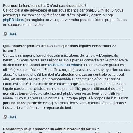
Pourquoi la fonctionnalité X n’est pas disponible ?
Ce logiciel a été développé et mis sous licence par phpBB Limited. Si vous
pensez qu’une fonctionnalité nécessite d’être ajoutée, visitez la page
phpBB Ideas
(en anglais) où vous pouvez voter pour des idées proposées ou
en suggérer de nouvelles.
Haut
Qui contacter pour les abus ou les questions légales concernant ce
forum ?
Contactez n’importe lequel des administrateurs de la liste « L’équipe du
forum ». Si vous restez sans réponse alors prenez contact avec le propriétaire
du domaine (en faisant une
recherche sur whois
) ou si un service gratuit est
utilisé (exemple : Yahoo!, Free, f2s.com, etc.), avec le service de gestion ou des
abus. Notez que phpBB Limited
n’a absolument aucun contrôle
et ne peut
être, en aucun cas, tenu pour responsable sur
comment
,
où
ou
par qui
ce
forum est utilisé. Il est inutile de contacter phpBB Limited pour toute question
légale (cessions et désistements, responsabilité, propos diffamatoires, etc.)
non directement liée
au site Internet phpbb.com ou au logiciel phpBB lui-
même. Si vous adressez un courriel au groupe phpBB à propos de l’utilisation
par une tierce partie
de ce logiciel vous devez vous attendre à une réponse
très courte voire à aucune réponse du tout.
Haut
Comment puis-je contacter un administrateur du forum ?