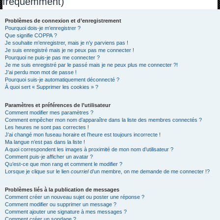
fréquemment)
h
e
Problèmes de connexion et d’enregistrement
Pourquoi dois-je m’enregistrer ?
r
Que signifie COPPA ?
c
Je souhaite m’enregistrer, mais je n’y parviens pas !
Je suis enregistré mais je ne peux pas me connecter !
h
Pourquoi ne puis-je pas me connecter ?
Je me suis enregistré par le passé mais je ne peux plus me connecter ?!
e
J’ai perdu mon mot de passe !
r
Pourquoi suis-je automatiquement déconnecté ?
À quoi sert « Supprimer les cookies » ?
Paramètres et préférences de l’utilisateur
Comment modifier mes paramètres ?
Comment empêcher mon nom d’apparaître dans la liste des membres connectés ?
Les heures ne sont pas correctes !
J’ai changé mon fuseau horaire et l’heure est toujours incorrecte !
Ma langue n’est pas dans la liste !
A quoi correspondent les images à proximité de mon nom d’utilisateur ?
Comment puis-je afficher un avatar ?
Qu’est-ce que mon rang et comment le modifier ?
Lorsque je clique sur le lien
courriel
d’un membre, on me demande de me connecter !?
Problèmes liés à la publication de messages
Comment créer un nouveau sujet ou poster une réponse ?
Comment modifier ou supprimer un message ?
Comment ajouter une signature à mes messages ?
Comment créer un sondage ?