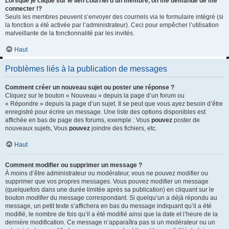
Lorsque je clique sur le lien
courriel
d’un membre, on me demande de me
connecter !?
Seuls les membres peuvent s’envoyer des courriels via le formulaire intégré (si
la fonction a été activée par l’administrateur). Ceci pour empêcher l’utilisation
malveillante de la fonctionnalité par les invités.
Haut
Problèmes liés à la publication de messages
Comment créer un nouveau sujet ou poster une réponse ?
Cliquez sur le bouton « Nouveau » depuis la page d’un forum ou
« Répondre » depuis la page d’un sujet. Il se peut que vous ayez besoin d’être
enregistré pour écrire un message. Une liste des options disponibles est
affichée en bas de page des forums, exemple : Vous
pouvez
poster de
nouveaux sujets, Vous
pouvez
joindre des fichiers, etc.
Haut
Comment modifier ou supprimer un message ?
À moins d’être administrateur ou modérateur, vous ne pouvez modifier ou
supprimer que vos propres messages. Vous pouvez modifier un message
(quelquefois dans une durée limitée après sa publication) en cliquant sur le
bouton
modifier
du message correspondant. Si quelqu’un a déjà répondu au
message, un petit texte s’affichera en bas du message indiquant qu’il a été
modifié, le nombre de fois qu’il a été modifié ainsi que la date et l’heure de la
dernière modification. Ce message n’apparaîtra pas si un modérateur ou un