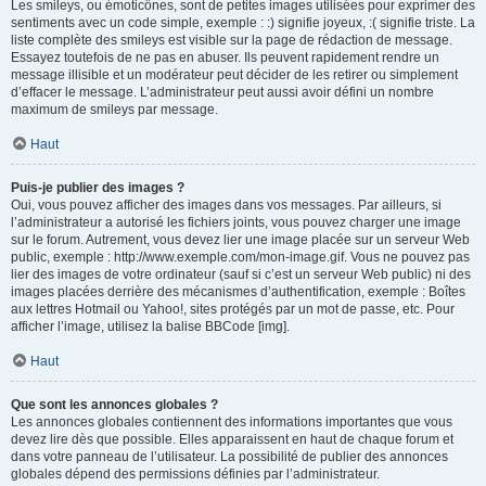
Les smileys, ou émoticônes, sont de petites images utilisées pour exprimer des
sentiments avec un code simple, exemple : :) signifie joyeux, :( signifie triste. La
liste complète des smileys est visible sur la page de rédaction de message.
Essayez toutefois de ne pas en abuser. Ils peuvent rapidement rendre un
message illisible et un modérateur peut décider de les retirer ou simplement
d’effacer le message. L’administrateur peut aussi avoir défini un nombre
maximum de smileys par message.
Haut
Puis-je publier des images ?
Oui, vous pouvez afficher des images dans vos messages. Par ailleurs, si
l’administrateur a autorisé les fichiers joints, vous pouvez charger une image
sur le forum. Autrement, vous devez lier une image placée sur un serveur Web
public, exemple : http://www.exemple.com/mon-image.gif. Vous ne pouvez pas
lier des images de votre ordinateur (sauf si c’est un serveur Web public) ni des
images placées derrière des mécanismes d’authentification, exemple : Boîtes
aux lettres Hotmail ou Yahoo!, sites protégés par un mot de passe, etc. Pour
afficher l’image, utilisez la balise BBCode [img].
Haut
Que sont les annonces globales ?
Les annonces globales contiennent des informations importantes que vous
devez lire dès que possible. Elles apparaissent en haut de chaque forum et
dans votre panneau de l’utilisateur. La possibilité de publier des annonces
globales dépend des permissions définies par l’administrateur.