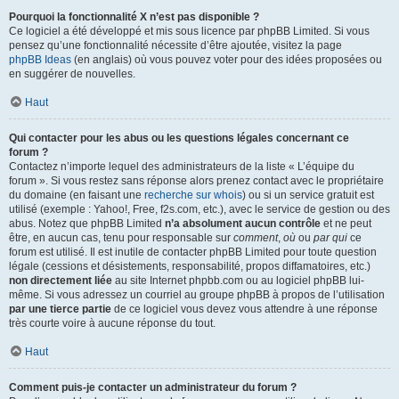
Pourquoi la fonctionnalité X n’est pas disponible ?
Ce logiciel a été développé et mis sous licence par phpBB Limited. Si vous
pensez qu’une fonctionnalité nécessite d’être ajoutée, visitez la page
phpBB Ideas
(en anglais) où vous pouvez voter pour des idées proposées ou
en suggérer de nouvelles.
Haut
Qui contacter pour les abus ou les questions légales concernant ce
forum ?
Contactez n’importe lequel des administrateurs de la liste « L’équipe du
forum ». Si vous restez sans réponse alors prenez contact avec le propriétaire
du domaine (en faisant une
recherche sur whois
) ou si un service gratuit est
utilisé (exemple : Yahoo!, Free, f2s.com, etc.), avec le service de gestion ou des
abus. Notez que phpBB Limited
n’a absolument aucun contrôle
et ne peut
être, en aucun cas, tenu pour responsable sur
comment
,
où
ou
par qui
ce
forum est utilisé. Il est inutile de contacter phpBB Limited pour toute question
légale (cessions et désistements, responsabilité, propos diffamatoires, etc.)
non directement liée
au site Internet phpbb.com ou au logiciel phpBB lui-
même. Si vous adressez un courriel au groupe phpBB à propos de l’utilisation
par une tierce partie
de ce logiciel vous devez vous attendre à une réponse
très courte voire à aucune réponse du tout.
Haut
Comment puis-je contacter un administrateur du forum ?