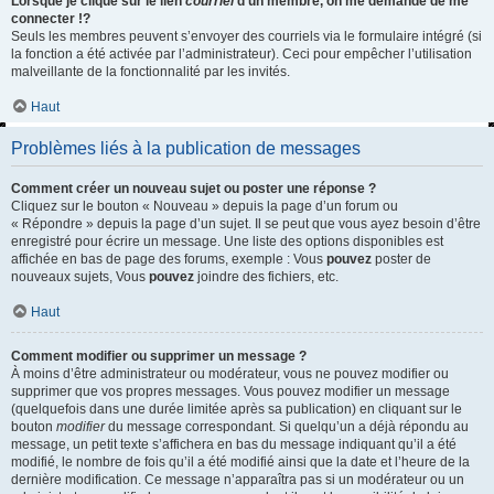
Lorsque je clique sur le lien
courriel
d’un membre, on me demande de me
connecter !?
Seuls les membres peuvent s’envoyer des courriels via le formulaire intégré (si
la fonction a été activée par l’administrateur). Ceci pour empêcher l’utilisation
malveillante de la fonctionnalité par les invités.
Haut
Problèmes liés à la publication de messages
Comment créer un nouveau sujet ou poster une réponse ?
Cliquez sur le bouton « Nouveau » depuis la page d’un forum ou
« Répondre » depuis la page d’un sujet. Il se peut que vous ayez besoin d’être
enregistré pour écrire un message. Une liste des options disponibles est
affichée en bas de page des forums, exemple : Vous
pouvez
poster de
nouveaux sujets, Vous
pouvez
joindre des fichiers, etc.
Haut
Comment modifier ou supprimer un message ?
À moins d’être administrateur ou modérateur, vous ne pouvez modifier ou
supprimer que vos propres messages. Vous pouvez modifier un message
(quelquefois dans une durée limitée après sa publication) en cliquant sur le
bouton
modifier
du message correspondant. Si quelqu’un a déjà répondu au
message, un petit texte s’affichera en bas du message indiquant qu’il a été
modifié, le nombre de fois qu’il a été modifié ainsi que la date et l’heure de la
dernière modification. Ce message n’apparaîtra pas si un modérateur ou un