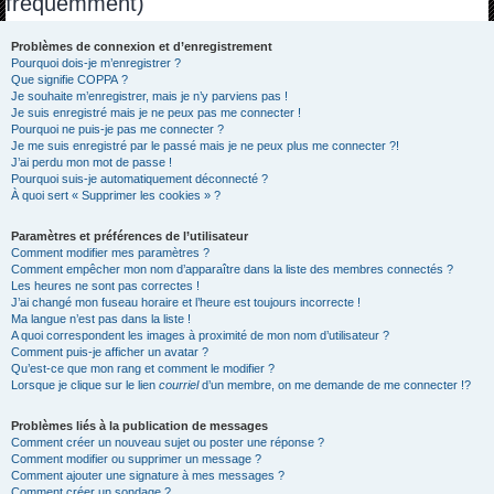
fréquemment)
h
e
Problèmes de connexion et d’enregistrement
Pourquoi dois-je m’enregistrer ?
r
Que signifie COPPA ?
c
Je souhaite m’enregistrer, mais je n’y parviens pas !
Je suis enregistré mais je ne peux pas me connecter !
h
Pourquoi ne puis-je pas me connecter ?
Je me suis enregistré par le passé mais je ne peux plus me connecter ?!
e
J’ai perdu mon mot de passe !
r
Pourquoi suis-je automatiquement déconnecté ?
À quoi sert « Supprimer les cookies » ?
Paramètres et préférences de l’utilisateur
Comment modifier mes paramètres ?
Comment empêcher mon nom d’apparaître dans la liste des membres connectés ?
Les heures ne sont pas correctes !
J’ai changé mon fuseau horaire et l’heure est toujours incorrecte !
Ma langue n’est pas dans la liste !
A quoi correspondent les images à proximité de mon nom d’utilisateur ?
Comment puis-je afficher un avatar ?
Qu’est-ce que mon rang et comment le modifier ?
Lorsque je clique sur le lien
courriel
d’un membre, on me demande de me connecter !?
Problèmes liés à la publication de messages
Comment créer un nouveau sujet ou poster une réponse ?
Comment modifier ou supprimer un message ?
Comment ajouter une signature à mes messages ?
Comment créer un sondage ?