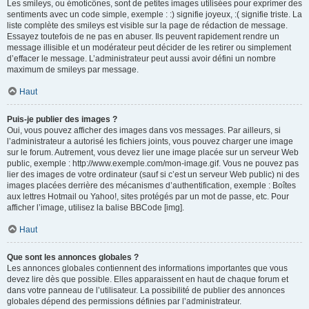
Les smileys, ou émoticônes, sont de petites images utilisées pour exprimer des
sentiments avec un code simple, exemple : :) signifie joyeux, :( signifie triste. La
liste complète des smileys est visible sur la page de rédaction de message.
Essayez toutefois de ne pas en abuser. Ils peuvent rapidement rendre un
message illisible et un modérateur peut décider de les retirer ou simplement
d’effacer le message. L’administrateur peut aussi avoir défini un nombre
maximum de smileys par message.
Haut
Puis-je publier des images ?
Oui, vous pouvez afficher des images dans vos messages. Par ailleurs, si
l’administrateur a autorisé les fichiers joints, vous pouvez charger une image
sur le forum. Autrement, vous devez lier une image placée sur un serveur Web
public, exemple : http://www.exemple.com/mon-image.gif. Vous ne pouvez pas
lier des images de votre ordinateur (sauf si c’est un serveur Web public) ni des
images placées derrière des mécanismes d’authentification, exemple : Boîtes
aux lettres Hotmail ou Yahoo!, sites protégés par un mot de passe, etc. Pour
afficher l’image, utilisez la balise BBCode [img].
Haut
Que sont les annonces globales ?
Les annonces globales contiennent des informations importantes que vous
devez lire dès que possible. Elles apparaissent en haut de chaque forum et
dans votre panneau de l’utilisateur. La possibilité de publier des annonces
globales dépend des permissions définies par l’administrateur.