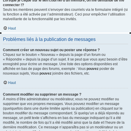
Lorsque je clique sur le lien
courriel
d’un membre, on me demande de me
connecter !?
Seuls les membres peuvent s’envoyer des courriels via le formulaire intégré (si
la fonction a été activée par l’administrateur). Ceci pour empêcher l’utilisation
malveillante de la fonctionnalité par les invités.
Haut
Problèmes liés à la publication de messages
Comment créer un nouveau sujet ou poster une réponse ?
Cliquez sur le bouton « Nouveau » depuis la page d’un forum ou
« Répondre » depuis la page d’un sujet. Il se peut que vous ayez besoin d’être
enregistré pour écrire un message. Une liste des options disponibles est
affichée en bas de page des forums, exemple : Vous
pouvez
poster de
nouveaux sujets, Vous
pouvez
joindre des fichiers, etc.
Haut
Comment modifier ou supprimer un message ?
À moins d’être administrateur ou modérateur, vous ne pouvez modifier ou
supprimer que vos propres messages. Vous pouvez modifier un message
(quelquefois dans une durée limitée après sa publication) en cliquant sur le
bouton
modifier
du message correspondant. Si quelqu’un a déjà répondu au
message, un petit texte s’affichera en bas du message indiquant qu’il a été
modifié, le nombre de fois qu’il a été modifié ainsi que la date et l’heure de la
dernière modification. Ce message n’apparaîtra pas si un modérateur ou un