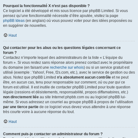
Pourquoi la fonctionnalité X n’est pas disponible ?
Ce logiciel a été développé et mis sous licence par phpBB Limited. Si vous
pensez qu’une fonctionnalité nécessite d’être ajoutée, visitez la page
phpBB Ideas
(en anglais) où vous pouvez voter pour des idées proposées ou
en suggérer de nouvelles.
Haut
Qui contacter pour les abus ou les questions légales concernant ce
forum ?
Contactez n’importe lequel des administrateurs de la liste « L’équipe du
forum ». Si vous restez sans réponse alors prenez contact avec le propriétaire
du domaine (en faisant une
recherche sur whois
) ou si un service gratuit est
utilisé (exemple : Yahoo!, Free, f2s.com, etc.), avec le service de gestion ou des
abus. Notez que phpBB Limited
n’a absolument aucun contrôle
et ne peut
être, en aucun cas, tenu pour responsable sur
comment
,
où
ou
par qui
ce
forum est utilisé. Il est inutile de contacter phpBB Limited pour toute question
légale (cessions et désistements, responsabilité, propos diffamatoires, etc.)
non directement liée
au site Internet phpbb.com ou au logiciel phpBB lui-
même. Si vous adressez un courriel au groupe phpBB à propos de l’utilisation
par une tierce partie
de ce logiciel vous devez vous attendre à une réponse
très courte voire à aucune réponse du tout.
Haut
Comment puis-je contacter un administrateur du forum ?