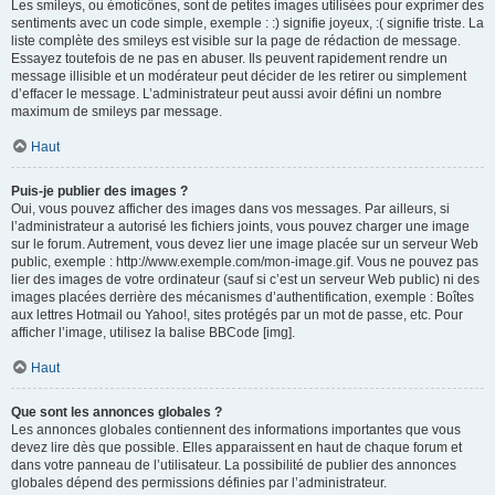
Les smileys, ou émoticônes, sont de petites images utilisées pour exprimer des
sentiments avec un code simple, exemple : :) signifie joyeux, :( signifie triste. La
liste complète des smileys est visible sur la page de rédaction de message.
Essayez toutefois de ne pas en abuser. Ils peuvent rapidement rendre un
message illisible et un modérateur peut décider de les retirer ou simplement
d’effacer le message. L’administrateur peut aussi avoir défini un nombre
maximum de smileys par message.
Haut
Puis-je publier des images ?
Oui, vous pouvez afficher des images dans vos messages. Par ailleurs, si
l’administrateur a autorisé les fichiers joints, vous pouvez charger une image
sur le forum. Autrement, vous devez lier une image placée sur un serveur Web
public, exemple : http://www.exemple.com/mon-image.gif. Vous ne pouvez pas
lier des images de votre ordinateur (sauf si c’est un serveur Web public) ni des
images placées derrière des mécanismes d’authentification, exemple : Boîtes
aux lettres Hotmail ou Yahoo!, sites protégés par un mot de passe, etc. Pour
afficher l’image, utilisez la balise BBCode [img].
Haut
Que sont les annonces globales ?
Les annonces globales contiennent des informations importantes que vous
devez lire dès que possible. Elles apparaissent en haut de chaque forum et
dans votre panneau de l’utilisateur. La possibilité de publier des annonces
globales dépend des permissions définies par l’administrateur.