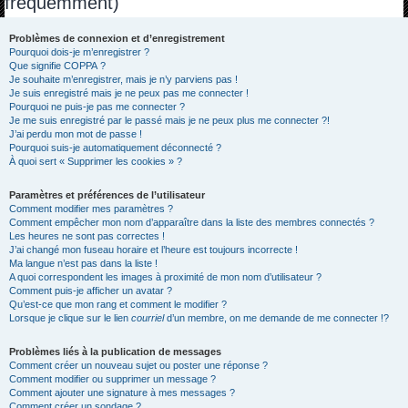
fréquemment)
h
e
Problèmes de connexion et d’enregistrement
Pourquoi dois-je m’enregistrer ?
r
Que signifie COPPA ?
c
Je souhaite m’enregistrer, mais je n’y parviens pas !
Je suis enregistré mais je ne peux pas me connecter !
h
Pourquoi ne puis-je pas me connecter ?
Je me suis enregistré par le passé mais je ne peux plus me connecter ?!
e
J’ai perdu mon mot de passe !
r
Pourquoi suis-je automatiquement déconnecté ?
À quoi sert « Supprimer les cookies » ?
Paramètres et préférences de l’utilisateur
Comment modifier mes paramètres ?
Comment empêcher mon nom d’apparaître dans la liste des membres connectés ?
Les heures ne sont pas correctes !
J’ai changé mon fuseau horaire et l’heure est toujours incorrecte !
Ma langue n’est pas dans la liste !
A quoi correspondent les images à proximité de mon nom d’utilisateur ?
Comment puis-je afficher un avatar ?
Qu’est-ce que mon rang et comment le modifier ?
Lorsque je clique sur le lien
courriel
d’un membre, on me demande de me connecter !?
Problèmes liés à la publication de messages
Comment créer un nouveau sujet ou poster une réponse ?
Comment modifier ou supprimer un message ?
Comment ajouter une signature à mes messages ?
Comment créer un sondage ?