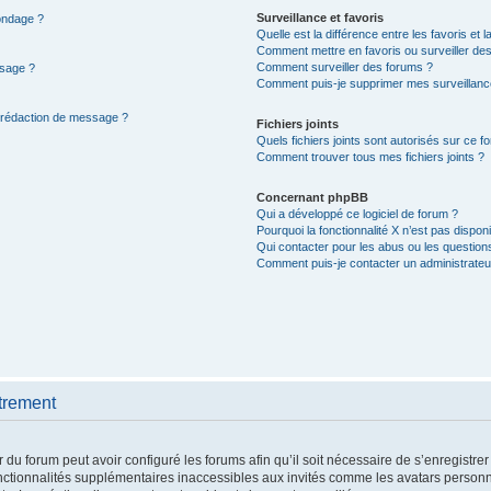
Surveillance et favoris
sondage ?
Quelle est la différence entre les favoris et l
Comment mettre en favoris ou surveiller des
Comment surveiller des forums ?
ssage ?
Comment puis-je supprimer mes surveillanc
e rédaction de message ?
Fichiers joints
Quels fichiers joints sont autorisés sur ce f
Comment trouver tous mes fichiers joints ?
Concernant phpBB
Qui a développé ce logiciel de forum ?
Pourquoi la fonctionnalité X n’est pas disponi
Qui contacter pour les abus ou les question
Comment puis-je contacter un administrateu
trement
 du forum peut avoir configuré les forums afin qu’il soit nécessaire de s’enregistre
nctionnalités supplémentaires inaccessibles aux invités comme les avatars personna