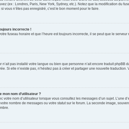
uvez (ex : Londres, Paris, New York, Sydney, etc.). Notez que la modification du f
i vous n’êtes pas enregistré, c’est le bon moment pour le faire.
oujours incorrecte !
tre fuseau horaire et que l’heure est toujours incorrecte, il se peut que le serveur
eur n’ait pas installé votre langue ou bien que personne n’ait encore traduit phpB
rée. Si elle n’existe pas, n’hésitez pas à créer et partager une nouvelle traduction. 
e mon nom d’utilisateur ?
c votre nom d’utilisateur lorsque vous consultez les messages d’un sujet. L’une d’e
 votre nombre de messages ou votre statut sur le forum. La seconde image, souvent
embre.