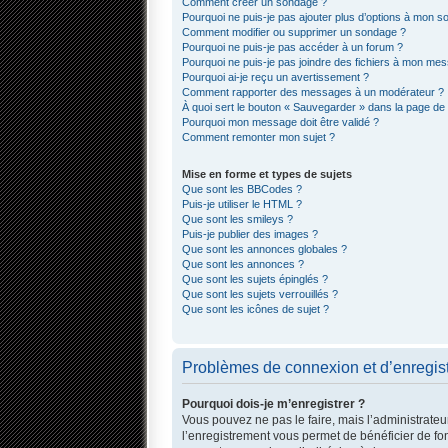
Comment créer un sondage ?
Pourquoi ne puis-je pas ajouter plus d’options à mon 
Comment modifier ou supprimer un sondage ?
Pourquoi ne puis-je pas accéder à un forum ?
Pourquoi ne puis-je pas joindre des fichiers à mon me
Pourquoi ai-je reçu un avertissement ?
Comment rapporter des messages à un modérateur ?
À quoi sert le bouton « Sauvegarder » dans la page d
Pourquoi mon message doit être validé ?
Comment remonter mon sujet ?
Mise en forme et types de sujets
Que sont les BBCodes ?
Puis-je utiliser le HTML ?
Que sont les smileys ?
Puis-je publier des images ?
Que sont les annonces globales ?
Que sont les annonces ?
Que sont les sujets épinglés ?
Que sont les sujets verrouillés ?
Que sont les icônes de sujet ?
Problèmes de connexion et d’enregis
Pourquoi dois-je m’enregistrer ?
Vous pouvez ne pas le faire, mais l’administrateur
l’enregistrement vous permet de bénéficier de fo