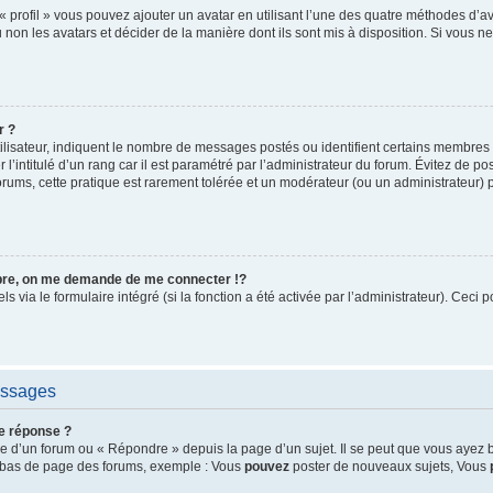
« profil » vous pouvez ajouter un avatar en utilisant l’une des quatre méthodes d’ava
 non les avatars et décider de la manière dont ils sont mis à disposition. Si vous ne
r ?
ilisateur, indiquent le nombre de messages postés ou identifient certains membres 
l’intitulé d’un rang car il est paramétré par l’administrateur du forum. Évitez de p
orums, cette pratique est rarement tolérée et un modérateur (ou un administrateur)
e, on me demande de me connecter !?
via le formulaire intégré (si la fonction a été activée par l’administrateur). Ceci p
essages
e réponse ?
 d’un forum ou « Répondre » depuis la page d’un sujet. Il se peut que vous ayez b
en bas de page des forums, exemple : Vous
pouvez
poster de nouveaux sujets, Vous