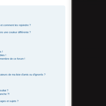
s et comment les rejoindre ?
s une couleur différente ?
s !
bles !
n membre de ce forum !
ateurs de ma liste d’amis ou d’ignorés ?
ultat ?
anche ?!
ges et sujets ?