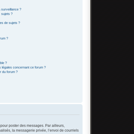
a surveillance ?
 sujets ?
es de sujets ?
orum ?
ble ?
s légales concernant ce forum ?
r du forum ?
r pour poster des messages. Par ailleurs,
lisés, la messagerie privée, l’envoi de courriels