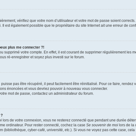
èrement, vérifiez que votre nom d’utilisateur et votre mot de passe soient corrects. 
Il est également possible que le propriétaire du site Internet ait une erreur de confi
 peux plus me connecter ?!
 ou supprimé votre compte. En effet, il est courant de supprimer régulièrement les m
us ré-enregistrer et soyez plus investi sur le forum.
uisse pas être récupéré, il peut facilement être réinitialisé. Pour ce faire, rendez
ctions énoncées et vous devriez pouvoir à nouveau vous connecter.
r votre mot de passe, contactez un administrateur du forum.
 ?
oi
lors de votre connexion, vous ne resterez connecté que pendant une durée dét
 même ordinateur. Pour rester connecté, cochez la case
Se souvenir de moi
lors de la
m (bibliothèque, cyber-café, université, etc.). Si vous ne voyez pas cette case, cela