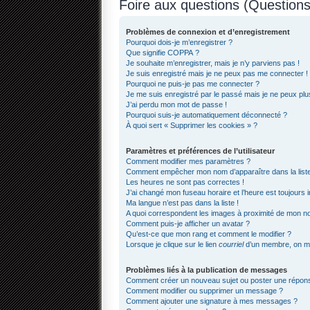
Foire aux questions (Questio
Problèmes de connexion et d’enregistrement
Pourquoi dois-je m’enregistrer ?
Que signifie COPPA ?
Je souhaite m’enregistrer, mais je n’y parviens pas !
Je suis enregistré mais je ne peux pas me connecter !
Pourquoi ne puis-je pas me connecter ?
Je me suis enregistré par le passé mais je ne peux pl
J’ai perdu mon mot de passe !
Pourquoi suis-je automatiquement déconnecté ?
À quoi sert « Supprimer les cookies » ?
Paramètres et préférences de l’utilisateur
Comment modifier mes paramètres ?
Comment empêcher mon nom d’apparaître dans la lis
Les heures ne sont pas correctes !
J’ai changé mon fuseau horaire et l’heure est toujours i
Ma langue n’est pas dans la liste !
A quoi correspondent les images à proximité de mon nom
Comment puis-je afficher un avatar ?
Qu’est-ce que mon rang et comment le modifier ?
Lorsque je clique sur le lien
courriel
d’un membre, on m
Problèmes liés à la publication de messages
Comment créer un nouveau sujet ou poster une répon
Comment modifier ou supprimer un message ?
Comment ajouter une signature à mes messages ?