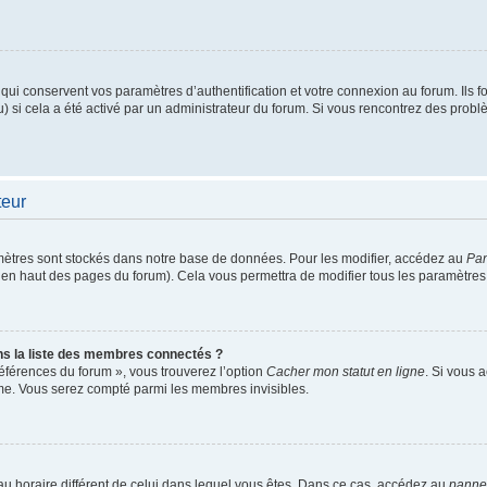
i conservent vos paramètres d’authentification et votre connexion au forum. Ils fou
u) si cela a été activé par un administrateur du forum. Si vous rencontrez des pro
teur
ètres sont stockés dans notre base de données. Pour les modifier, accédez au
Pan
ur en haut des pages du forum). Cela vous permettra de modifier tous les paramètres
 la liste des membres connectés ?
références du forum », vous trouverez l’option
Cacher mon statut en ligne
. Si vous 
me. Vous serez compté parmi les membres invisibles.
seau horaire différent de celui dans lequel vous êtes. Dans ce cas, accédez au
pannea