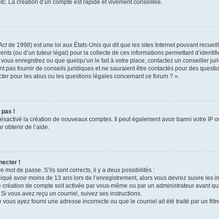
c. La création d’un compte est rapide et vivement conseillée.
Act
de 1998) est une loi aux États-Unis qui dit que les sites Internet pouvant recuei
ents (ou d’un tuteur légal) pour la collecte de ces informations permettant d’identi
vous enregistrez ou que quelqu’un le fait à votre place, contactez un conseiller j
t pas fournir de conseils juridiques et ne sauraient être contactés pour des questio
ter pour les abus ou les questions légales concernant ce forum ? ».
 pas !
 désactivé la création de nouveaux comptes. Il peut également avoir banni votre IP ou
r obtenir de l’aide.
necter !
e mot de passe. S’ils sont corrects, il y a deux possibilités :
diqué avoir moins de 13 ans lors de l’enregistrement, alors vous devrez suivre les in
 création de compte soit activée par vous-même ou par un administrateur avant qu
 Si vous avez reçu un courriel, suivez ses instructions.
 vous ayez fourni une adresse incorrecte ou que le courriel ait été traité par un filt