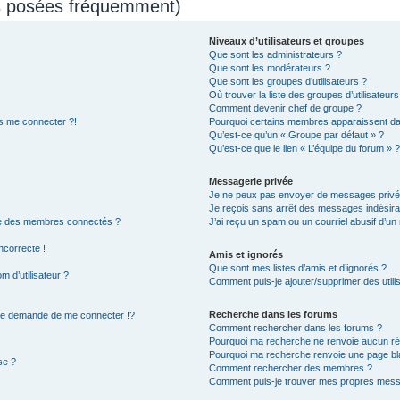
ns posées fréquemment)
Niveaux d’utilisateurs et groupes
Que sont les administrateurs ?
Que sont les modérateurs ?
Que sont les groupes d’utilisateurs ?
Où trouver la liste des groupes d’utilisateur
Comment devenir chef de groupe ?
us me connecter ?!
Pourquoi certains membres apparaissent dan
Qu’est-ce qu’un « Groupe par défaut » ?
Qu’est-ce que le lien « L’équipe du forum » ?
Messagerie privée
Je ne peux pas envoyer de messages privé
Je reçois sans arrêt des messages indésira
te des membres connectés ?
J’ai reçu un spam ou un courriel abusif d’u
ncorrecte !
Amis et ignorés
Que sont mes listes d’amis et d’ignorés ?
 d’utilisateur ?
Comment puis-je ajouter/supprimer des utilis
Recherche dans les forums
e demande de me connecter !?
Comment rechercher dans les forums ?
Pourquoi ma recherche ne renvoie aucun rés
Pourquoi ma recherche renvoie une page bl
se ?
Comment rechercher des membres ?
Comment puis-je trouver mes propres messa