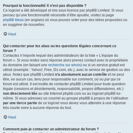
Pourquoi la fonctionnalité X n’est pas disponible ?
Ce logiciel a été développé et mis sous licence par phpBB Limited. Si vous
pensez qu’une fonctionnalité nécessite d’être ajoutée, visitez la page
phpBB Ideas
(en anglais) où vous pouvez voter pour des idées proposées ou
en suggérer de nouvelles.
Haut
Qui contacter pour les abus ou les questions légales concernant ce
forum ?
Contactez n’importe lequel des administrateurs de la liste « L’équipe du
forum ». Si vous restez sans réponse alors prenez contact avec le propriétaire
du domaine (en faisant une
recherche sur whois
) ou si un service gratuit est
utilisé (exemple : Yahoo!, Free, f2s.com, etc.), avec le service de gestion ou des
abus. Notez que phpBB Limited
n’a absolument aucun contrôle
et ne peut
être, en aucun cas, tenu pour responsable sur
comment
,
où
ou
par qui
ce
forum est utilisé. Il est inutile de contacter phpBB Limited pour toute question
légale (cessions et désistements, responsabilité, propos diffamatoires, etc.)
non directement liée
au site Internet phpbb.com ou au logiciel phpBB lui-
même. Si vous adressez un courriel au groupe phpBB à propos de l’utilisation
par une tierce partie
de ce logiciel vous devez vous attendre à une réponse
très courte voire à aucune réponse du tout.
Haut
Comment puis-je contacter un administrateur du forum ?