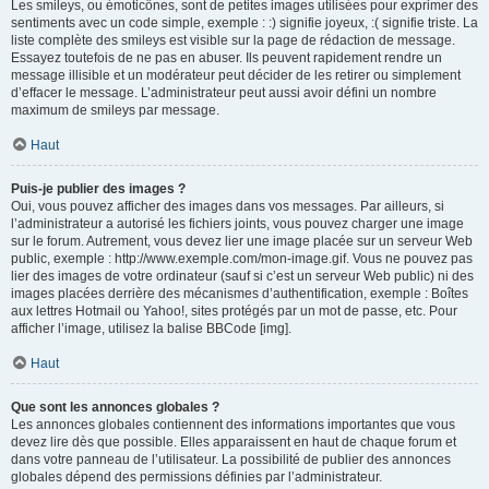
Les smileys, ou émoticônes, sont de petites images utilisées pour exprimer des
sentiments avec un code simple, exemple : :) signifie joyeux, :( signifie triste. La
liste complète des smileys est visible sur la page de rédaction de message.
Essayez toutefois de ne pas en abuser. Ils peuvent rapidement rendre un
message illisible et un modérateur peut décider de les retirer ou simplement
d’effacer le message. L’administrateur peut aussi avoir défini un nombre
maximum de smileys par message.
Haut
Puis-je publier des images ?
Oui, vous pouvez afficher des images dans vos messages. Par ailleurs, si
l’administrateur a autorisé les fichiers joints, vous pouvez charger une image
sur le forum. Autrement, vous devez lier une image placée sur un serveur Web
public, exemple : http://www.exemple.com/mon-image.gif. Vous ne pouvez pas
lier des images de votre ordinateur (sauf si c’est un serveur Web public) ni des
images placées derrière des mécanismes d’authentification, exemple : Boîtes
aux lettres Hotmail ou Yahoo!, sites protégés par un mot de passe, etc. Pour
afficher l’image, utilisez la balise BBCode [img].
Haut
Que sont les annonces globales ?
Les annonces globales contiennent des informations importantes que vous
devez lire dès que possible. Elles apparaissent en haut de chaque forum et
dans votre panneau de l’utilisateur. La possibilité de publier des annonces
globales dépend des permissions définies par l’administrateur.