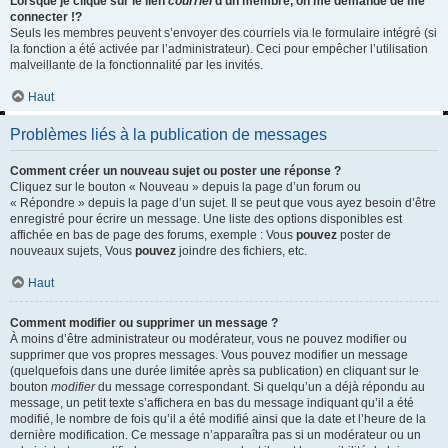
Lorsque je clique sur le lien
courriel
d’un membre, on me demande de me
connecter !?
Seuls les membres peuvent s’envoyer des courriels via le formulaire intégré (si
la fonction a été activée par l’administrateur). Ceci pour empêcher l’utilisation
malveillante de la fonctionnalité par les invités.
Haut
Problèmes liés à la publication de messages
Comment créer un nouveau sujet ou poster une réponse ?
Cliquez sur le bouton « Nouveau » depuis la page d’un forum ou
« Répondre » depuis la page d’un sujet. Il se peut que vous ayez besoin d’être
enregistré pour écrire un message. Une liste des options disponibles est
affichée en bas de page des forums, exemple : Vous
pouvez
poster de
nouveaux sujets, Vous
pouvez
joindre des fichiers, etc.
Haut
Comment modifier ou supprimer un message ?
À moins d’être administrateur ou modérateur, vous ne pouvez modifier ou
supprimer que vos propres messages. Vous pouvez modifier un message
(quelquefois dans une durée limitée après sa publication) en cliquant sur le
bouton
modifier
du message correspondant. Si quelqu’un a déjà répondu au
message, un petit texte s’affichera en bas du message indiquant qu’il a été
modifié, le nombre de fois qu’il a été modifié ainsi que la date et l’heure de la
dernière modification. Ce message n’apparaîtra pas si un modérateur ou un