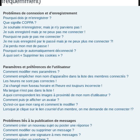
fréquemment)
h
e
Problèmes de connexion et d’enregistrement
Pourquoi dois-je m’enregistrer ?
r
Que signifie COPPA ?
c
Je souhaite m’enregistrer, mais je n’y parviens pas !
Je suis enregistré mais je ne peux pas me connecter !
h
Pourquoi ne puis-je pas me connecter ?
Je me suis enregistré par le passé mais je ne peux plus me connecter ?!
e
J’ai perdu mon mot de passe !
r
Pourquoi suis-je automatiquement déconnecté ?
À quoi sert « Supprimer les cookies » ?
Paramètres et préférences de l’utilisateur
Comment modifier mes paramètres ?
Comment empêcher mon nom d’apparaître dans la liste des membres connectés ?
Les heures ne sont pas correctes !
J’ai changé mon fuseau horaire et l’heure est toujours incorrecte !
Ma langue n’est pas dans la liste !
A quoi correspondent les images à proximité de mon nom d’utilisateur ?
Comment puis-je afficher un avatar ?
Qu’est-ce que mon rang et comment le modifier ?
Lorsque je clique sur le lien
courriel
d’un membre, on me demande de me connecter !?
Problèmes liés à la publication de messages
Comment créer un nouveau sujet ou poster une réponse ?
Comment modifier ou supprimer un message ?
Comment ajouter une signature à mes messages ?
Comment créer un sondage ?