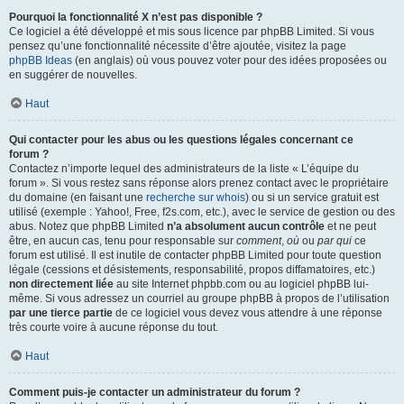
Pourquoi la fonctionnalité X n’est pas disponible ?
Ce logiciel a été développé et mis sous licence par phpBB Limited. Si vous
pensez qu’une fonctionnalité nécessite d’être ajoutée, visitez la page
phpBB Ideas
(en anglais) où vous pouvez voter pour des idées proposées ou
en suggérer de nouvelles.
Haut
Qui contacter pour les abus ou les questions légales concernant ce
forum ?
Contactez n’importe lequel des administrateurs de la liste « L’équipe du
forum ». Si vous restez sans réponse alors prenez contact avec le propriétaire
du domaine (en faisant une
recherche sur whois
) ou si un service gratuit est
utilisé (exemple : Yahoo!, Free, f2s.com, etc.), avec le service de gestion ou des
abus. Notez que phpBB Limited
n’a absolument aucun contrôle
et ne peut
être, en aucun cas, tenu pour responsable sur
comment
,
où
ou
par qui
ce
forum est utilisé. Il est inutile de contacter phpBB Limited pour toute question
légale (cessions et désistements, responsabilité, propos diffamatoires, etc.)
non directement liée
au site Internet phpbb.com ou au logiciel phpBB lui-
même. Si vous adressez un courriel au groupe phpBB à propos de l’utilisation
par une tierce partie
de ce logiciel vous devez vous attendre à une réponse
très courte voire à aucune réponse du tout.
Haut
Comment puis-je contacter un administrateur du forum ?