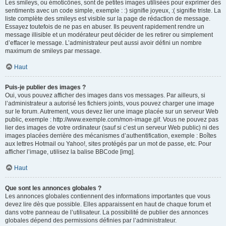
Les smileys, ou émoticônes, sont de petites images utilisées pour exprimer des
sentiments avec un code simple, exemple : :) signifie joyeux, :( signifie triste. La
liste complète des smileys est visible sur la page de rédaction de message.
Essayez toutefois de ne pas en abuser. Ils peuvent rapidement rendre un
message illisible et un modérateur peut décider de les retirer ou simplement
d’effacer le message. L’administrateur peut aussi avoir défini un nombre
maximum de smileys par message.
Haut
Puis-je publier des images ?
Oui, vous pouvez afficher des images dans vos messages. Par ailleurs, si
l’administrateur a autorisé les fichiers joints, vous pouvez charger une image
sur le forum. Autrement, vous devez lier une image placée sur un serveur Web
public, exemple : http://www.exemple.com/mon-image.gif. Vous ne pouvez pas
lier des images de votre ordinateur (sauf si c’est un serveur Web public) ni des
images placées derrière des mécanismes d’authentification, exemple : Boîtes
aux lettres Hotmail ou Yahoo!, sites protégés par un mot de passe, etc. Pour
afficher l’image, utilisez la balise BBCode [img].
Haut
Que sont les annonces globales ?
Les annonces globales contiennent des informations importantes que vous
devez lire dès que possible. Elles apparaissent en haut de chaque forum et
dans votre panneau de l’utilisateur. La possibilité de publier des annonces
globales dépend des permissions définies par l’administrateur.