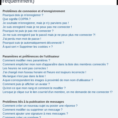
fréquemment)
h
e
Problèmes de connexion et d’enregistrement
Pourquoi dois-je m’enregistrer ?
r
Que signifie COPPA ?
c
Je souhaite m’enregistrer, mais je n’y parviens pas !
Je suis enregistré mais je ne peux pas me connecter !
h
Pourquoi ne puis-je pas me connecter ?
Je me suis enregistré par le passé mais je ne peux plus me connecter ?!
e
J’ai perdu mon mot de passe !
r
Pourquoi suis-je automatiquement déconnecté ?
À quoi sert « Supprimer les cookies » ?
Paramètres et préférences de l’utilisateur
Comment modifier mes paramètres ?
Comment empêcher mon nom d’apparaître dans la liste des membres connectés ?
Les heures ne sont pas correctes !
J’ai changé mon fuseau horaire et l’heure est toujours incorrecte !
Ma langue n’est pas dans la liste !
A quoi correspondent les images à proximité de mon nom d’utilisateur ?
Comment puis-je afficher un avatar ?
Qu’est-ce que mon rang et comment le modifier ?
Lorsque je clique sur le lien
courriel
d’un membre, on me demande de me connecter !?
Problèmes liés à la publication de messages
Comment créer un nouveau sujet ou poster une réponse ?
Comment modifier ou supprimer un message ?
Comment ajouter une signature à mes messages ?
Comment créer un sondage ?