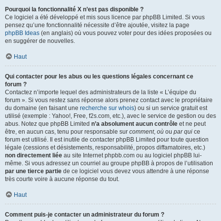
Pourquoi la fonctionnalité X n’est pas disponible ?
Ce logiciel a été développé et mis sous licence par phpBB Limited. Si vous
pensez qu’une fonctionnalité nécessite d’être ajoutée, visitez la page
phpBB Ideas
(en anglais) où vous pouvez voter pour des idées proposées ou
en suggérer de nouvelles.
Haut
Qui contacter pour les abus ou les questions légales concernant ce
forum ?
Contactez n’importe lequel des administrateurs de la liste « L’équipe du
forum ». Si vous restez sans réponse alors prenez contact avec le propriétaire
du domaine (en faisant une
recherche sur whois
) ou si un service gratuit est
utilisé (exemple : Yahoo!, Free, f2s.com, etc.), avec le service de gestion ou des
abus. Notez que phpBB Limited
n’a absolument aucun contrôle
et ne peut
être, en aucun cas, tenu pour responsable sur
comment
,
où
ou
par qui
ce
forum est utilisé. Il est inutile de contacter phpBB Limited pour toute question
légale (cessions et désistements, responsabilité, propos diffamatoires, etc.)
non directement liée
au site Internet phpbb.com ou au logiciel phpBB lui-
même. Si vous adressez un courriel au groupe phpBB à propos de l’utilisation
par une tierce partie
de ce logiciel vous devez vous attendre à une réponse
très courte voire à aucune réponse du tout.
Haut
Comment puis-je contacter un administrateur du forum ?