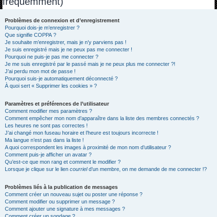
fréquemment)
h
e
Problèmes de connexion et d’enregistrement
Pourquoi dois-je m’enregistrer ?
r
Que signifie COPPA ?
c
Je souhaite m’enregistrer, mais je n’y parviens pas !
Je suis enregistré mais je ne peux pas me connecter !
h
Pourquoi ne puis-je pas me connecter ?
Je me suis enregistré par le passé mais je ne peux plus me connecter ?!
e
J’ai perdu mon mot de passe !
r
Pourquoi suis-je automatiquement déconnecté ?
À quoi sert « Supprimer les cookies » ?
Paramètres et préférences de l’utilisateur
Comment modifier mes paramètres ?
Comment empêcher mon nom d’apparaître dans la liste des membres connectés ?
Les heures ne sont pas correctes !
J’ai changé mon fuseau horaire et l’heure est toujours incorrecte !
Ma langue n’est pas dans la liste !
A quoi correspondent les images à proximité de mon nom d’utilisateur ?
Comment puis-je afficher un avatar ?
Qu’est-ce que mon rang et comment le modifier ?
Lorsque je clique sur le lien
courriel
d’un membre, on me demande de me connecter !?
Problèmes liés à la publication de messages
Comment créer un nouveau sujet ou poster une réponse ?
Comment modifier ou supprimer un message ?
Comment ajouter une signature à mes messages ?
Comment créer un sondage ?