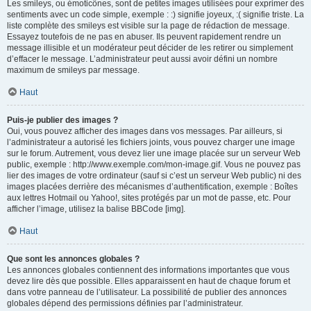
Les smileys, ou émoticônes, sont de petites images utilisées pour exprimer des
sentiments avec un code simple, exemple : :) signifie joyeux, :( signifie triste. La
liste complète des smileys est visible sur la page de rédaction de message.
Essayez toutefois de ne pas en abuser. Ils peuvent rapidement rendre un
message illisible et un modérateur peut décider de les retirer ou simplement
d’effacer le message. L’administrateur peut aussi avoir défini un nombre
maximum de smileys par message.
Haut
Puis-je publier des images ?
Oui, vous pouvez afficher des images dans vos messages. Par ailleurs, si
l’administrateur a autorisé les fichiers joints, vous pouvez charger une image
sur le forum. Autrement, vous devez lier une image placée sur un serveur Web
public, exemple : http://www.exemple.com/mon-image.gif. Vous ne pouvez pas
lier des images de votre ordinateur (sauf si c’est un serveur Web public) ni des
images placées derrière des mécanismes d’authentification, exemple : Boîtes
aux lettres Hotmail ou Yahoo!, sites protégés par un mot de passe, etc. Pour
afficher l’image, utilisez la balise BBCode [img].
Haut
Que sont les annonces globales ?
Les annonces globales contiennent des informations importantes que vous
devez lire dès que possible. Elles apparaissent en haut de chaque forum et
dans votre panneau de l’utilisateur. La possibilité de publier des annonces
globales dépend des permissions définies par l’administrateur.