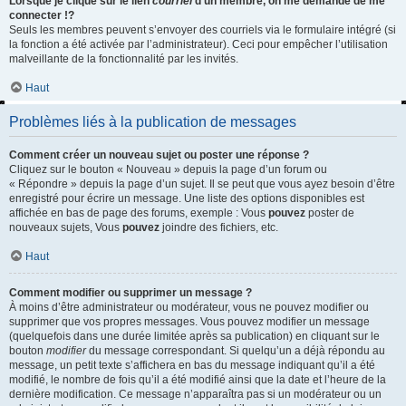
Lorsque je clique sur le lien
courriel
d’un membre, on me demande de me
connecter !?
Seuls les membres peuvent s’envoyer des courriels via le formulaire intégré (si
la fonction a été activée par l’administrateur). Ceci pour empêcher l’utilisation
malveillante de la fonctionnalité par les invités.
Haut
Problèmes liés à la publication de messages
Comment créer un nouveau sujet ou poster une réponse ?
Cliquez sur le bouton « Nouveau » depuis la page d’un forum ou
« Répondre » depuis la page d’un sujet. Il se peut que vous ayez besoin d’être
enregistré pour écrire un message. Une liste des options disponibles est
affichée en bas de page des forums, exemple : Vous
pouvez
poster de
nouveaux sujets, Vous
pouvez
joindre des fichiers, etc.
Haut
Comment modifier ou supprimer un message ?
À moins d’être administrateur ou modérateur, vous ne pouvez modifier ou
supprimer que vos propres messages. Vous pouvez modifier un message
(quelquefois dans une durée limitée après sa publication) en cliquant sur le
bouton
modifier
du message correspondant. Si quelqu’un a déjà répondu au
message, un petit texte s’affichera en bas du message indiquant qu’il a été
modifié, le nombre de fois qu’il a été modifié ainsi que la date et l’heure de la
dernière modification. Ce message n’apparaîtra pas si un modérateur ou un