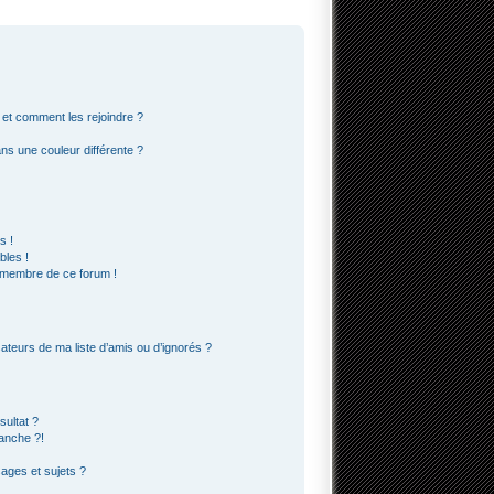
s et comment les rejoindre ?
s une couleur différente ?
s !
bles !
n membre de ce forum !
ateurs de ma liste d’amis ou d’ignorés ?
ultat ?
anche ?!
ges et sujets ?