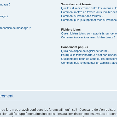
Surveillance et favoris
sondage ?
Quelle est la différence entre les favoris et l
Comment mettre en favoris ou surveiller des
Comment surveiller des forums ?
ssage ?
Comment puis-je supprimer mes surveillanc
e rédaction de message ?
Fichiers joints
Quels fichiers joints sont autorisés sur ce f
Comment trouver tous mes fichiers joints ?
Concernant phpBB
Qui a développé ce logiciel de forum ?
Pourquoi la fonctionnalité X n’est pas disponi
Qui contacter pour les abus ou les question
Comment puis-je contacter un administrateu
trement
 du forum peut avoir configuré les forums afin qu’il soit nécessaire de s’enregistre
nctionnalités supplémentaires inaccessibles aux invités comme les avatars personna