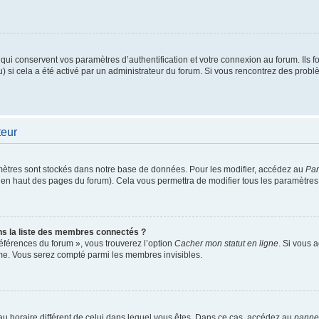
i conservent vos paramètres d’authentification et votre connexion au forum. Ils fou
u) si cela a été activé par un administrateur du forum. Si vous rencontrez des pro
teur
ètres sont stockés dans notre base de données. Pour les modifier, accédez au
Pan
ur en haut des pages du forum). Cela vous permettra de modifier tous les paramètres
 la liste des membres connectés ?
références du forum », vous trouverez l’option
Cacher mon statut en ligne
. Si vous 
me. Vous serez compté parmi les membres invisibles.
seau horaire différent de celui dans lequel vous êtes. Dans ce cas, accédez au
pannea