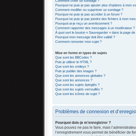
Comment créer un sondage ?
Pourquoi ne puis-je pas ajouter plus d’options à mon 
Comment modifier ou supprimer un sondage ?
Pourquoi ne puis-je pas accéder à un forum ?
Pourquoi ne puis-je pas joindre des fichiers à mon me
Pourquoi ai-je reçu un avertissement ?
Comment rapporter des messages à un modérateur ?
À quoi sert le bouton « Sauvegarder » dans la page d
Pourquoi mon message doit être validé ?
Comment remonter mon sujet ?
Mise en forme et types de sujets
Que sont les BBCodes ?
Puis-je utiliser le HTML ?
Que sont les smileys ?
Puis-je publier des images ?
Que sont les annonces globales ?
Que sont les annonces ?
Que sont les sujets épinglés ?
Que sont les sujets verrouillés ?
Que sont les icônes de sujet ?
Problèmes de connexion et d’enregis
Pourquoi dois-je m’enregistrer ?
Vous pouvez ne pas le faire, mais l’administrateur
l’enregistrement vous permet de bénéficier de fo