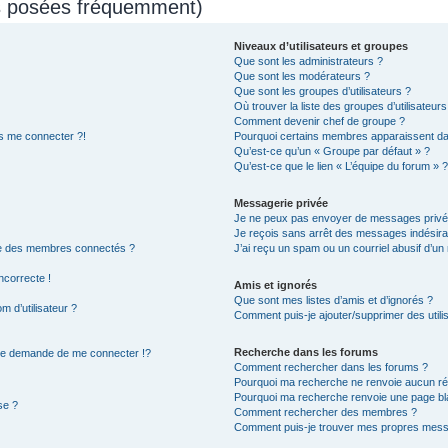
ns posées fréquemment)
Niveaux d’utilisateurs et groupes
Que sont les administrateurs ?
Que sont les modérateurs ?
Que sont les groupes d’utilisateurs ?
Où trouver la liste des groupes d’utilisateur
Comment devenir chef de groupe ?
us me connecter ?!
Pourquoi certains membres apparaissent dan
Qu’est-ce qu’un « Groupe par défaut » ?
Qu’est-ce que le lien « L’équipe du forum » ?
Messagerie privée
Je ne peux pas envoyer de messages privé
Je reçois sans arrêt des messages indésira
te des membres connectés ?
J’ai reçu un spam ou un courriel abusif d’u
ncorrecte !
Amis et ignorés
Que sont mes listes d’amis et d’ignorés ?
 d’utilisateur ?
Comment puis-je ajouter/supprimer des utilis
Recherche dans les forums
e demande de me connecter !?
Comment rechercher dans les forums ?
Pourquoi ma recherche ne renvoie aucun rés
Pourquoi ma recherche renvoie une page bl
se ?
Comment rechercher des membres ?
Comment puis-je trouver mes propres messa