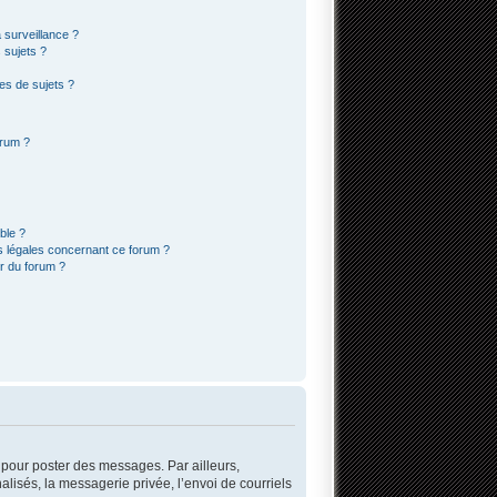
a surveillance ?
 sujets ?
es de sujets ?
orum ?
ble ?
s légales concernant ce forum ?
r du forum ?
r pour poster des messages. Par ailleurs,
lisés, la messagerie privée, l’envoi de courriels