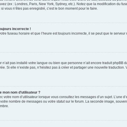
uvez (ex : Londres, Paris, New York, Sydney, etc.). Notez que la modification du f
i vous n’êtes pas enregistré, c’est le bon moment pour le faire.
oujours incorrecte !
tre fuseau horaire et que l’heure est toujours incorrecte, il se peut que le serveur
eur n’ait pas installé votre langue ou bien que personne n’ait encore traduit phpB
rée. Si elle n’existe pas, n’hésitez pas à créer et partager une nouvelle traduction. 
e mon nom d’utilisateur ?
c votre nom d’utilisateur lorsque vous consultez les messages d’un sujet. L’une d’e
 votre nombre de messages ou votre statut sur le forum. La seconde image, souvent
embre.