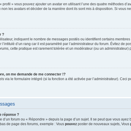
« profil » vous pouvez ajouter un avatar en utilisant l’une des quatre méthodes d’ava
 non les avatars et décider de la manière dont ils sont mis à disposition. Si vous ne
r ?
ilisateur, indiquent le nombre de messages postés ou identifient certains membres 
l’intitulé d’un rang car il est paramétré par l’administrateur du forum. Évitez de p
orums, cette pratique est rarement tolérée et un modérateur (ou un administrateur)
e, on me demande de me connecter !?
via le formulaire intégré (si la fonction a été activée par l’administrateur). Ceci p
essages
e réponse ?
 d’un forum ou « Répondre » depuis la page d’un sujet. Il se peut que vous ayez b
en bas de page des forums, exemple : Vous
pouvez
poster de nouveaux sujets, Vous