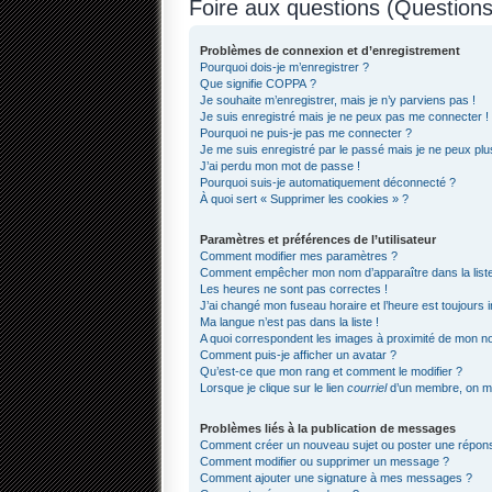
Foire aux questions (Questio
Problèmes de connexion et d’enregistrement
Pourquoi dois-je m’enregistrer ?
Que signifie COPPA ?
Je souhaite m’enregistrer, mais je n’y parviens pas !
Je suis enregistré mais je ne peux pas me connecter !
Pourquoi ne puis-je pas me connecter ?
Je me suis enregistré par le passé mais je ne peux pl
J’ai perdu mon mot de passe !
Pourquoi suis-je automatiquement déconnecté ?
À quoi sert « Supprimer les cookies » ?
Paramètres et préférences de l’utilisateur
Comment modifier mes paramètres ?
Comment empêcher mon nom d’apparaître dans la lis
Les heures ne sont pas correctes !
J’ai changé mon fuseau horaire et l’heure est toujours i
Ma langue n’est pas dans la liste !
A quoi correspondent les images à proximité de mon nom
Comment puis-je afficher un avatar ?
Qu’est-ce que mon rang et comment le modifier ?
Lorsque je clique sur le lien
courriel
d’un membre, on m
Problèmes liés à la publication de messages
Comment créer un nouveau sujet ou poster une répon
Comment modifier ou supprimer un message ?
Comment ajouter une signature à mes messages ?