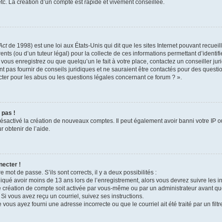
c. La création d’un compte est rapide et vivement conseillée.
Act
de 1998) est une loi aux États-Unis qui dit que les sites Internet pouvant recuei
ents (ou d’un tuteur légal) pour la collecte de ces informations permettant d’identi
vous enregistrez ou que quelqu’un le fait à votre place, contactez un conseiller j
t pas fournir de conseils juridiques et ne sauraient être contactés pour des questio
ter pour les abus ou les questions légales concernant ce forum ? ».
 pas !
 désactivé la création de nouveaux comptes. Il peut également avoir banni votre IP ou
r obtenir de l’aide.
necter !
e mot de passe. S’ils sont corrects, il y a deux possibilités :
diqué avoir moins de 13 ans lors de l’enregistrement, alors vous devrez suivre les in
 création de compte soit activée par vous-même ou par un administrateur avant qu
 Si vous avez reçu un courriel, suivez ses instructions.
 vous ayez fourni une adresse incorrecte ou que le courriel ait été traité par un filt