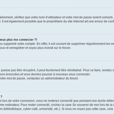
èrement, vérifiez que votre nom d’utilisateur et votre mot de passe soient corrects. 
Il est également possible que le propriétaire du site Internet ait une erreur de confi
 peux plus me connecter ?!
 ou supprimé votre compte. En effet, il est courant de supprimer régulièrement les m
us ré-enregistrer et soyez plus investi sur le forum.
uisse pas être récupéré, il peut facilement être réinitialisé. Pour ce faire, rendez
ctions énoncées et vous devriez pouvoir à nouveau vous connecter.
r votre mot de passe, contactez un administrateur du forum.
 ?
oi
lors de votre connexion, vous ne resterez connecté que pendant une durée dét
 même ordinateur. Pour rester connecté, cochez la case
Se souvenir de moi
lors de la
m (bibliothèque, cyber-café, université, etc.). Si vous ne voyez pas cette case, cela