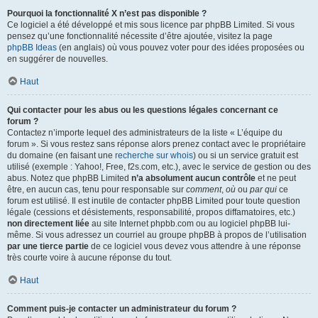
Pourquoi la fonctionnalité X n’est pas disponible ?
Ce logiciel a été développé et mis sous licence par phpBB Limited. Si vous
pensez qu’une fonctionnalité nécessite d’être ajoutée, visitez la page
phpBB Ideas
(en anglais) où vous pouvez voter pour des idées proposées ou
en suggérer de nouvelles.
Haut
Qui contacter pour les abus ou les questions légales concernant ce
forum ?
Contactez n’importe lequel des administrateurs de la liste « L’équipe du
forum ». Si vous restez sans réponse alors prenez contact avec le propriétaire
du domaine (en faisant une
recherche sur whois
) ou si un service gratuit est
utilisé (exemple : Yahoo!, Free, f2s.com, etc.), avec le service de gestion ou des
abus. Notez que phpBB Limited
n’a absolument aucun contrôle
et ne peut
être, en aucun cas, tenu pour responsable sur
comment
,
où
ou
par qui
ce
forum est utilisé. Il est inutile de contacter phpBB Limited pour toute question
légale (cessions et désistements, responsabilité, propos diffamatoires, etc.)
non directement liée
au site Internet phpbb.com ou au logiciel phpBB lui-
même. Si vous adressez un courriel au groupe phpBB à propos de l’utilisation
par une tierce partie
de ce logiciel vous devez vous attendre à une réponse
très courte voire à aucune réponse du tout.
Haut
Comment puis-je contacter un administrateur du forum ?