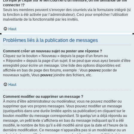
Lorsque je clique sur le lien
courriel
d’un membre, on me demande de me
connecter !?
Seuls les membres peuvent s’envoyer des courriels via le formulaire intégré (si
la fonction a été activée par l’administrateur). Ceci pour empêcher l’utilisation
malveillante de la fonctionnalité par les invités.
Haut
Problèmes liés à la publication de messages
Comment créer un nouveau sujet ou poster une réponse ?
Cliquez sur le bouton « Nouveau » depuis la page d’un forum ou
« Répondre » depuis la page d’un sujet. Il se peut que vous ayez besoin d’être
enregistré pour écrire un message. Une liste des options disponibles est
affichée en bas de page des forums, exemple : Vous
pouvez
poster de
nouveaux sujets, Vous
pouvez
joindre des fichiers, etc.
Haut
Comment modifier ou supprimer un message ?
À moins d’être administrateur ou modérateur, vous ne pouvez modifier ou
supprimer que vos propres messages. Vous pouvez modifier un message
(quelquefois dans une durée limitée après sa publication) en cliquant sur le
bouton
modifier
du message correspondant. Si quelqu’un a déjà répondu au
message, un petit texte s’affichera en bas du message indiquant qu’il a été
modifié, le nombre de fois qu’il a été modifié ainsi que la date et l’heure de la
dernière modification. Ce message n’apparaîtra pas si un modérateur ou un