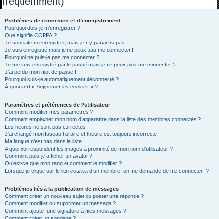
fréquemment)
h
e
Problèmes de connexion et d’enregistrement
Pourquoi dois-je m’enregistrer ?
r
Que signifie COPPA ?
c
Je souhaite m’enregistrer, mais je n’y parviens pas !
Je suis enregistré mais je ne peux pas me connecter !
h
Pourquoi ne puis-je pas me connecter ?
Je me suis enregistré par le passé mais je ne peux plus me connecter ?!
e
J’ai perdu mon mot de passe !
r
Pourquoi suis-je automatiquement déconnecté ?
À quoi sert « Supprimer les cookies » ?
Paramètres et préférences de l’utilisateur
Comment modifier mes paramètres ?
Comment empêcher mon nom d’apparaître dans la liste des membres connectés ?
Les heures ne sont pas correctes !
J’ai changé mon fuseau horaire et l’heure est toujours incorrecte !
Ma langue n’est pas dans la liste !
A quoi correspondent les images à proximité de mon nom d’utilisateur ?
Comment puis-je afficher un avatar ?
Qu’est-ce que mon rang et comment le modifier ?
Lorsque je clique sur le lien
courriel
d’un membre, on me demande de me connecter !?
Problèmes liés à la publication de messages
Comment créer un nouveau sujet ou poster une réponse ?
Comment modifier ou supprimer un message ?
Comment ajouter une signature à mes messages ?
Comment créer un sondage ?