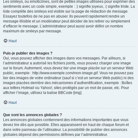
Les smileys, ou émoticônes, sont de petites images utilisées pour exprimer des
sentiments avec un code simple, exemple : :) signifie joyeux, :( signifie triste. La
liste complète des smileys est visible sur la page de rédaction de message.
Essayez toutefois de ne pas en abuser. Ils peuvent rapidement rendre un
message illisible et un modérateur peut décider de les retirer ou simplement
d’effacer le message. L’administrateur peut aussi avoir défini un nombre
maximum de smileys par message.
Haut
Puis-je publier des images ?
Oui, vous pouvez afficher des images dans vos messages. Par ailleurs, si
l’administrateur a autorisé les fichiers joints, vous pouvez charger une image
sur le forum. Autrement, vous devez lier une image placée sur un serveur Web
public, exemple : http://www.exemple.com/mon-image.gif. Vous ne pouvez pas
lier des images de votre ordinateur (sauf si c’est un serveur Web public) ni des
images placées derrière des mécanismes d’authentification, exemple : Boîtes
aux lettres Hotmail ou Yahoo!, sites protégés par un mot de passe, etc. Pour
afficher l’image, utilisez la balise BBCode [img].
Haut
Que sont les annonces globales ?
Les annonces globales contiennent des informations importantes que vous
devez lire dès que possible. Elles apparaissent en haut de chaque forum et
dans votre panneau de l’utilisateur. La possibilité de publier des annonces
globales dépend des permissions définies par l’administrateur.