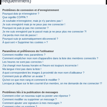
fréquemment)
h
e
Problèmes de connexion et d’enregistrement
Pourquoi dois-je m’enregistrer ?
r
Que signifie COPPA ?
c
Je souhaite m’enregistrer, mais je n’y parviens pas !
Je suis enregistré mais je ne peux pas me connecter !
h
Pourquoi ne puis-je pas me connecter ?
Je me suis enregistré par le passé mais je ne peux plus me connecter ?!
e
J’ai perdu mon mot de passe !
r
Pourquoi suis-je automatiquement déconnecté ?
À quoi sert « Supprimer les cookies » ?
Paramètres et préférences de l’utilisateur
Comment modifier mes paramètres ?
Comment empêcher mon nom d’apparaître dans la liste des membres connectés ?
Les heures ne sont pas correctes !
J’ai changé mon fuseau horaire et l’heure est toujours incorrecte !
Ma langue n’est pas dans la liste !
A quoi correspondent les images à proximité de mon nom d’utilisateur ?
Comment puis-je afficher un avatar ?
Qu’est-ce que mon rang et comment le modifier ?
Lorsque je clique sur le lien
courriel
d’un membre, on me demande de me connecter !?
Problèmes liés à la publication de messages
Comment créer un nouveau sujet ou poster une réponse ?
Comment modifier ou supprimer un message ?
Comment ajouter une signature à mes messages ?
Comment créer un sondage ?