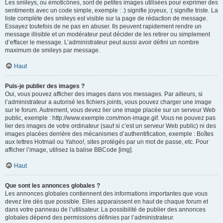
Les smileys, ou émoticônes, sont de petites images utilisées pour exprimer des
sentiments avec un code simple, exemple : :) signifie joyeux, :( signifie triste. La
liste complète des smileys est visible sur la page de rédaction de message.
Essayez toutefois de ne pas en abuser. Ils peuvent rapidement rendre un
message illisible et un modérateur peut décider de les retirer ou simplement
d’effacer le message. L’administrateur peut aussi avoir défini un nombre
maximum de smileys par message.
Haut
Puis-je publier des images ?
Oui, vous pouvez afficher des images dans vos messages. Par ailleurs, si
l’administrateur a autorisé les fichiers joints, vous pouvez charger une image
sur le forum. Autrement, vous devez lier une image placée sur un serveur Web
public, exemple : http://www.exemple.com/mon-image.gif. Vous ne pouvez pas
lier des images de votre ordinateur (sauf si c’est un serveur Web public) ni des
images placées derrière des mécanismes d’authentification, exemple : Boîtes
aux lettres Hotmail ou Yahoo!, sites protégés par un mot de passe, etc. Pour
afficher l’image, utilisez la balise BBCode [img].
Haut
Que sont les annonces globales ?
Les annonces globales contiennent des informations importantes que vous
devez lire dès que possible. Elles apparaissent en haut de chaque forum et
dans votre panneau de l’utilisateur. La possibilité de publier des annonces
globales dépend des permissions définies par l’administrateur.