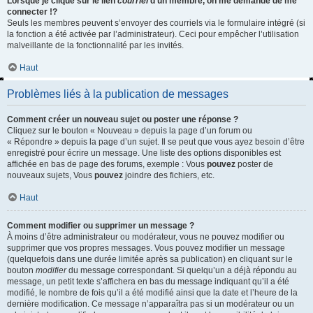
Lorsque je clique sur le lien
courriel
d’un membre, on me demande de me
connecter !?
Seuls les membres peuvent s’envoyer des courriels via le formulaire intégré (si
la fonction a été activée par l’administrateur). Ceci pour empêcher l’utilisation
malveillante de la fonctionnalité par les invités.
Haut
Problèmes liés à la publication de messages
Comment créer un nouveau sujet ou poster une réponse ?
Cliquez sur le bouton « Nouveau » depuis la page d’un forum ou
« Répondre » depuis la page d’un sujet. Il se peut que vous ayez besoin d’être
enregistré pour écrire un message. Une liste des options disponibles est
affichée en bas de page des forums, exemple : Vous
pouvez
poster de
nouveaux sujets, Vous
pouvez
joindre des fichiers, etc.
Haut
Comment modifier ou supprimer un message ?
À moins d’être administrateur ou modérateur, vous ne pouvez modifier ou
supprimer que vos propres messages. Vous pouvez modifier un message
(quelquefois dans une durée limitée après sa publication) en cliquant sur le
bouton
modifier
du message correspondant. Si quelqu’un a déjà répondu au
message, un petit texte s’affichera en bas du message indiquant qu’il a été
modifié, le nombre de fois qu’il a été modifié ainsi que la date et l’heure de la
dernière modification. Ce message n’apparaîtra pas si un modérateur ou un