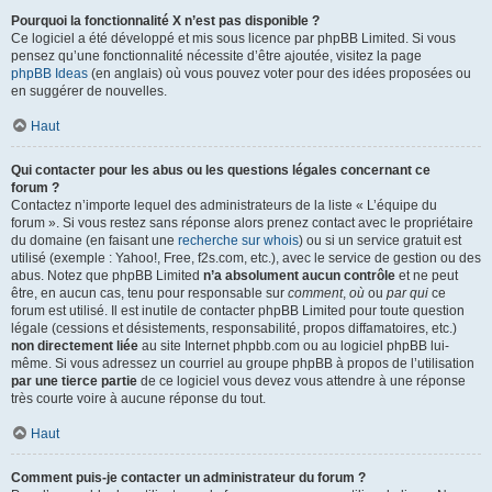
Pourquoi la fonctionnalité X n’est pas disponible ?
Ce logiciel a été développé et mis sous licence par phpBB Limited. Si vous
pensez qu’une fonctionnalité nécessite d’être ajoutée, visitez la page
phpBB Ideas
(en anglais) où vous pouvez voter pour des idées proposées ou
en suggérer de nouvelles.
Haut
Qui contacter pour les abus ou les questions légales concernant ce
forum ?
Contactez n’importe lequel des administrateurs de la liste « L’équipe du
forum ». Si vous restez sans réponse alors prenez contact avec le propriétaire
du domaine (en faisant une
recherche sur whois
) ou si un service gratuit est
utilisé (exemple : Yahoo!, Free, f2s.com, etc.), avec le service de gestion ou des
abus. Notez que phpBB Limited
n’a absolument aucun contrôle
et ne peut
être, en aucun cas, tenu pour responsable sur
comment
,
où
ou
par qui
ce
forum est utilisé. Il est inutile de contacter phpBB Limited pour toute question
légale (cessions et désistements, responsabilité, propos diffamatoires, etc.)
non directement liée
au site Internet phpbb.com ou au logiciel phpBB lui-
même. Si vous adressez un courriel au groupe phpBB à propos de l’utilisation
par une tierce partie
de ce logiciel vous devez vous attendre à une réponse
très courte voire à aucune réponse du tout.
Haut
Comment puis-je contacter un administrateur du forum ?