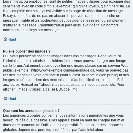
Les smileys, ou émoticônes, sont de petites images utilisées pour exprimer des
sentiments avec un code simple, exemple : :) signifie joyeux, :( signifie triste. La
liste complète des smileys est visible sur la page de rédaction de message.
Essayez toutefois de ne pas en abuser. Ils peuvent rapidement rendre un
message illisible et un modérateur peut décider de les retirer ou simplement
d’effacer le message. L’administrateur peut aussi avoir défini un nombre
maximum de smileys par message.
Haut
Puis-je publier des images ?
Oui, vous pouvez afficher des images dans vos messages. Par ailleurs, si
l’administrateur a autorisé les fichiers joints, vous pouvez charger une image
sur le forum. Autrement, vous devez lier une image placée sur un serveur Web
public, exemple : http://www.exemple.com/mon-image.gif. Vous ne pouvez pas
lier des images de votre ordinateur (sauf si c’est un serveur Web public) ni des
images placées derrière des mécanismes d’authentification, exemple : Boîtes
aux lettres Hotmail ou Yahoo!, sites protégés par un mot de passe, etc. Pour
afficher l’image, utilisez la balise BBCode [img].
Haut
Que sont les annonces globales ?
Les annonces globales contiennent des informations importantes que vous
devez lire dès que possible. Elles apparaissent en haut de chaque forum et
dans votre panneau de l’utilisateur. La possibilité de publier des annonces
globales dépend des permissions définies par l’administrateur.