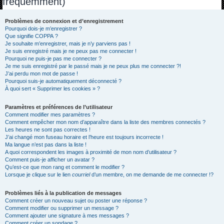
fréquemment)
h
e
Problèmes de connexion et d’enregistrement
Pourquoi dois-je m’enregistrer ?
r
Que signifie COPPA ?
c
Je souhaite m’enregistrer, mais je n’y parviens pas !
Je suis enregistré mais je ne peux pas me connecter !
h
Pourquoi ne puis-je pas me connecter ?
Je me suis enregistré par le passé mais je ne peux plus me connecter ?!
e
J’ai perdu mon mot de passe !
r
Pourquoi suis-je automatiquement déconnecté ?
À quoi sert « Supprimer les cookies » ?
Paramètres et préférences de l’utilisateur
Comment modifier mes paramètres ?
Comment empêcher mon nom d’apparaître dans la liste des membres connectés ?
Les heures ne sont pas correctes !
J’ai changé mon fuseau horaire et l’heure est toujours incorrecte !
Ma langue n’est pas dans la liste !
A quoi correspondent les images à proximité de mon nom d’utilisateur ?
Comment puis-je afficher un avatar ?
Qu’est-ce que mon rang et comment le modifier ?
Lorsque je clique sur le lien
courriel
d’un membre, on me demande de me connecter !?
Problèmes liés à la publication de messages
Comment créer un nouveau sujet ou poster une réponse ?
Comment modifier ou supprimer un message ?
Comment ajouter une signature à mes messages ?
Comment créer un sondage ?