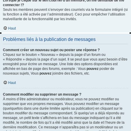
Lorsque je clique sur le lien
courriel
d’un membre, on me demande de me
connecter !?
Seuls les membres peuvent s’envoyer des courriels via le formulaire intégré (si
la fonction a été activée par l’administrateur). Ceci pour empêcher l’utilisation
malveillante de la fonctionnalité par les invités.
Haut
Problèmes liés à la publication de messages
Comment créer un nouveau sujet ou poster une réponse ?
Cliquez sur le bouton « Nouveau » depuis la page d’un forum ou
« Répondre » depuis la page d’un sujet. Il se peut que vous ayez besoin d’être
enregistré pour écrire un message. Une liste des options disponibles est
affichée en bas de page des forums, exemple : Vous
pouvez
poster de
nouveaux sujets, Vous
pouvez
joindre des fichiers, etc.
Haut
Comment modifier ou supprimer un message ?
À moins d’être administrateur ou modérateur, vous ne pouvez modifier ou
supprimer que vos propres messages. Vous pouvez modifier un message
(quelquefois dans une durée limitée après sa publication) en cliquant sur le
bouton
modifier
du message correspondant. Si quelqu’un a déjà répondu au
message, un petit texte s’affichera en bas du message indiquant qu’il a été
modifié, le nombre de fois qu’il a été modifié ainsi que la date et l’heure de la
dernière modification. Ce message n’apparaîtra pas si un modérateur ou un