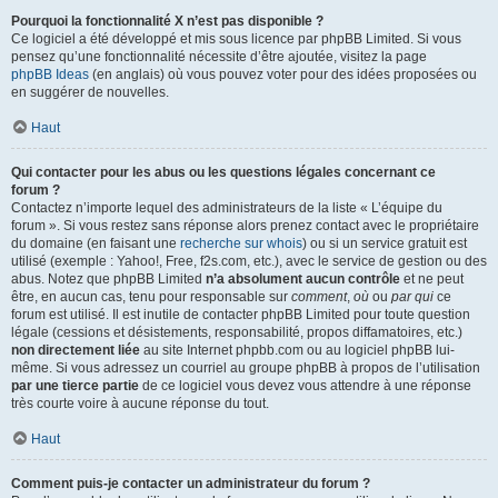
Pourquoi la fonctionnalité X n’est pas disponible ?
Ce logiciel a été développé et mis sous licence par phpBB Limited. Si vous
pensez qu’une fonctionnalité nécessite d’être ajoutée, visitez la page
phpBB Ideas
(en anglais) où vous pouvez voter pour des idées proposées ou
en suggérer de nouvelles.
Haut
Qui contacter pour les abus ou les questions légales concernant ce
forum ?
Contactez n’importe lequel des administrateurs de la liste « L’équipe du
forum ». Si vous restez sans réponse alors prenez contact avec le propriétaire
du domaine (en faisant une
recherche sur whois
) ou si un service gratuit est
utilisé (exemple : Yahoo!, Free, f2s.com, etc.), avec le service de gestion ou des
abus. Notez que phpBB Limited
n’a absolument aucun contrôle
et ne peut
être, en aucun cas, tenu pour responsable sur
comment
,
où
ou
par qui
ce
forum est utilisé. Il est inutile de contacter phpBB Limited pour toute question
légale (cessions et désistements, responsabilité, propos diffamatoires, etc.)
non directement liée
au site Internet phpbb.com ou au logiciel phpBB lui-
même. Si vous adressez un courriel au groupe phpBB à propos de l’utilisation
par une tierce partie
de ce logiciel vous devez vous attendre à une réponse
très courte voire à aucune réponse du tout.
Haut
Comment puis-je contacter un administrateur du forum ?