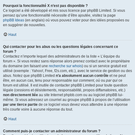
Pourquoi la fonctionnalité X n’est pas disponible ?
Ce logiciel a été développé et mis sous licence par phpBB Limited. Si vous
pensez qu’une fonctionnalité nécessite d’être ajoutée, visitez la page
phpBB Ideas
(en anglais) où vous pouvez voter pour des idées proposées ou
en suggérer de nouvelles.
Haut
Qui contacter pour les abus ou les questions légales concernant ce
forum ?
Contactez n’importe lequel des administrateurs de la liste « L’équipe du
forum ». Si vous restez sans réponse alors prenez contact avec le propriétaire
du domaine (en faisant une
recherche sur whois
) ou si un service gratuit est
utilisé (exemple : Yahoo!, Free, f2s.com, etc.), avec le service de gestion ou des
abus. Notez que phpBB Limited
n’a absolument aucun contrôle
et ne peut
être, en aucun cas, tenu pour responsable sur
comment
,
où
ou
par qui
ce
forum est utilisé. Il est inutile de contacter phpBB Limited pour toute question
légale (cessions et désistements, responsabilité, propos diffamatoires, etc.)
non directement liée
au site Internet phpbb.com ou au logiciel phpBB lui-
même. Si vous adressez un courriel au groupe phpBB à propos de l’utilisation
par une tierce partie
de ce logiciel vous devez vous attendre à une réponse
très courte voire à aucune réponse du tout.
Haut
Comment puis-je contacter un administrateur du forum ?