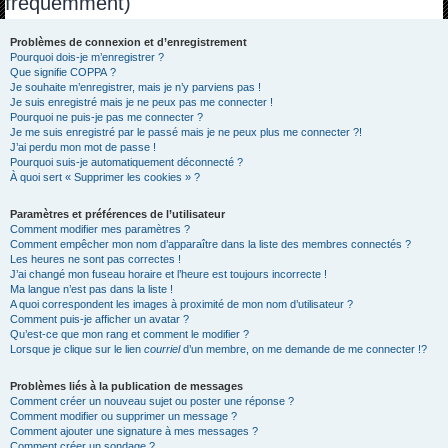
fréquemment)
h
e
Problèmes de connexion et d’enregistrement
Pourquoi dois-je m’enregistrer ?
r
Que signifie COPPA ?
c
Je souhaite m’enregistrer, mais je n’y parviens pas !
Je suis enregistré mais je ne peux pas me connecter !
h
Pourquoi ne puis-je pas me connecter ?
Je me suis enregistré par le passé mais je ne peux plus me connecter ?!
e
J’ai perdu mon mot de passe !
r
Pourquoi suis-je automatiquement déconnecté ?
À quoi sert « Supprimer les cookies » ?
Paramètres et préférences de l’utilisateur
Comment modifier mes paramètres ?
Comment empêcher mon nom d’apparaître dans la liste des membres connectés ?
Les heures ne sont pas correctes !
J’ai changé mon fuseau horaire et l’heure est toujours incorrecte !
Ma langue n’est pas dans la liste !
A quoi correspondent les images à proximité de mon nom d’utilisateur ?
Comment puis-je afficher un avatar ?
Qu’est-ce que mon rang et comment le modifier ?
Lorsque je clique sur le lien
courriel
d’un membre, on me demande de me connecter !?
Problèmes liés à la publication de messages
Comment créer un nouveau sujet ou poster une réponse ?
Comment modifier ou supprimer un message ?
Comment ajouter une signature à mes messages ?
Comment créer un sondage ?