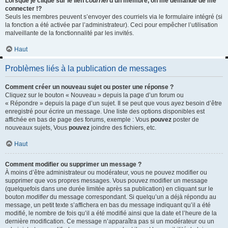
Lorsque je clique sur le lien
courriel
d’un membre, on me demande de me
connecter !?
Seuls les membres peuvent s’envoyer des courriels via le formulaire intégré (si
la fonction a été activée par l’administrateur). Ceci pour empêcher l’utilisation
malveillante de la fonctionnalité par les invités.
Haut
Problèmes liés à la publication de messages
Comment créer un nouveau sujet ou poster une réponse ?
Cliquez sur le bouton « Nouveau » depuis la page d’un forum ou
« Répondre » depuis la page d’un sujet. Il se peut que vous ayez besoin d’être
enregistré pour écrire un message. Une liste des options disponibles est
affichée en bas de page des forums, exemple : Vous
pouvez
poster de
nouveaux sujets, Vous
pouvez
joindre des fichiers, etc.
Haut
Comment modifier ou supprimer un message ?
À moins d’être administrateur ou modérateur, vous ne pouvez modifier ou
supprimer que vos propres messages. Vous pouvez modifier un message
(quelquefois dans une durée limitée après sa publication) en cliquant sur le
bouton
modifier
du message correspondant. Si quelqu’un a déjà répondu au
message, un petit texte s’affichera en bas du message indiquant qu’il a été
modifié, le nombre de fois qu’il a été modifié ainsi que la date et l’heure de la
dernière modification. Ce message n’apparaîtra pas si un modérateur ou un