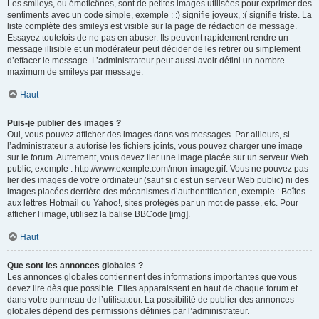
Les smileys, ou émoticônes, sont de petites images utilisées pour exprimer des
sentiments avec un code simple, exemple : :) signifie joyeux, :( signifie triste. La
liste complète des smileys est visible sur la page de rédaction de message.
Essayez toutefois de ne pas en abuser. Ils peuvent rapidement rendre un
message illisible et un modérateur peut décider de les retirer ou simplement
d’effacer le message. L’administrateur peut aussi avoir défini un nombre
maximum de smileys par message.
Haut
Puis-je publier des images ?
Oui, vous pouvez afficher des images dans vos messages. Par ailleurs, si
l’administrateur a autorisé les fichiers joints, vous pouvez charger une image
sur le forum. Autrement, vous devez lier une image placée sur un serveur Web
public, exemple : http://www.exemple.com/mon-image.gif. Vous ne pouvez pas
lier des images de votre ordinateur (sauf si c’est un serveur Web public) ni des
images placées derrière des mécanismes d’authentification, exemple : Boîtes
aux lettres Hotmail ou Yahoo!, sites protégés par un mot de passe, etc. Pour
afficher l’image, utilisez la balise BBCode [img].
Haut
Que sont les annonces globales ?
Les annonces globales contiennent des informations importantes que vous
devez lire dès que possible. Elles apparaissent en haut de chaque forum et
dans votre panneau de l’utilisateur. La possibilité de publier des annonces
globales dépend des permissions définies par l’administrateur.