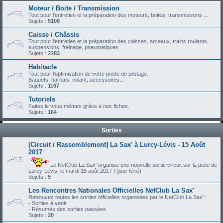
Moteur / Boite / Transmission
Tout pour l'entretien et la préparation des moteurs, boites, transmissions ...
Sujets :
5108
Caisse / Châssis
Tout pour l'entretien et la préparation des caisses, arceaux, trains roulants,
suspensions, freinage, pneumatiques ...
Sujets :
2283
Habitacle
Tout pour l'optimisation de votre poste de pilotage.
Baquets, harnais, volant, accessoires...
Sujets :
1167
Tutoriels
Faites le vous mêmes grâce à nos fiches.
Sujets :
164
Sorties
[Circuit / Rassemblement] La Sax' à Lurcy-Lévis - 15 Août
2017
Le NetClub La Sax' organise une nouvelle sortie circuit sur la piste de
Lurcy-Lévis, le mardi 15 août 2017 ! (jour férié)
Sujets :
5
Les Rencontres Nationales Officielles NetClub La Sax'
Retrouvez toutes les sorties officielles organisées par le NetClub La Sax' :
- Sorties à venir
- Résumés des sorties passées
Sujets :
20