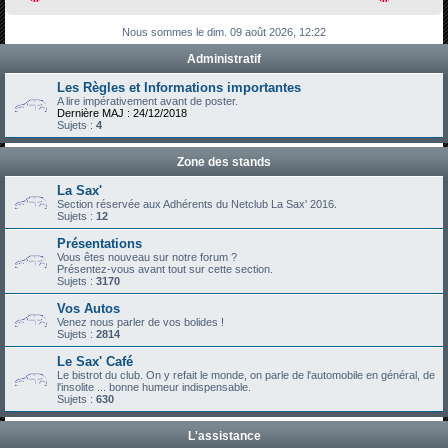
h
Nous sommes le dim. 09 août 2026, 12:22
e
Administratif
r
c
Les Règles et Informations importantes
A lire impérativement avant de poster.
h
Dernière MAJ : 24/12/2018
Sujets :
4
e
r
Zone des stands
La Sax'
Section réservée aux Adhérents du Netclub La Sax' 2016.
Sujets :
12
Présentations
Vous êtes nouveau sur notre forum ?
Présentez-vous avant tout sur cette section.
Sujets :
3170
Vos Autos
Venez nous parler de vos bolides !
Sujets :
2814
Le Sax' Café
Le bistrot du club. On y refait le monde, on parle de l'automobile en général, de
l'insolite ... bonne humeur indispensable.
Sujets :
630
L'assistance