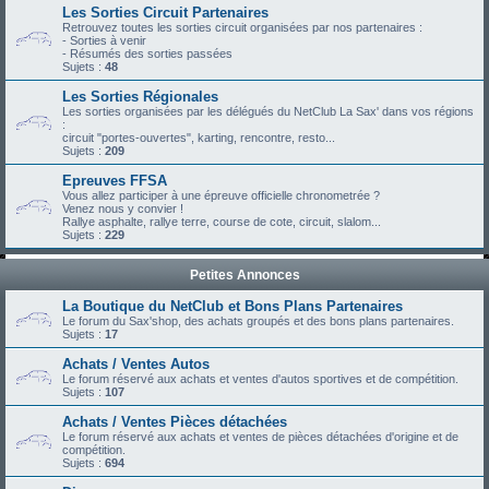
Les Sorties Circuit Partenaires
Retrouvez toutes les sorties circuit organisées par nos partenaires :
- Sorties à venir
- Résumés des sorties passées
Sujets :
48
Les Sorties Régionales
Les sorties organisées par les délégués du NetClub La Sax' dans vos régions
:
circuit "portes-ouvertes", karting, rencontre, resto...
Sujets :
209
Epreuves FFSA
Vous allez participer à une épreuve officielle chronometrée ?
Venez nous y convier !
Rallye asphalte, rallye terre, course de cote, circuit, slalom...
Sujets :
229
Petites Annonces
La Boutique du NetClub et Bons Plans Partenaires
Le forum du Sax'shop, des achats groupés et des bons plans partenaires.
Sujets :
17
Achats / Ventes Autos
Le forum réservé aux achats et ventes d'autos sportives et de compétition.
Sujets :
107
Achats / Ventes Pièces détachées
Le forum réservé aux achats et ventes de pièces détachées d'origine et de
compétition.
Sujets :
694