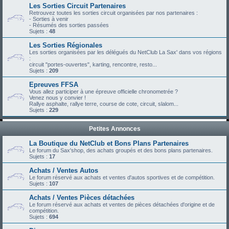
Les Sorties Circuit Partenaires
Retrouvez toutes les sorties circuit organisées par nos partenaires :
- Sorties à venir
- Résumés des sorties passées
Sujets :
48
Les Sorties Régionales
Les sorties organisées par les délégués du NetClub La Sax' dans vos régions
:
circuit "portes-ouvertes", karting, rencontre, resto...
Sujets :
209
Epreuves FFSA
Vous allez participer à une épreuve officielle chronometrée ?
Venez nous y convier !
Rallye asphalte, rallye terre, course de cote, circuit, slalom...
Sujets :
229
Petites Annonces
La Boutique du NetClub et Bons Plans Partenaires
Le forum du Sax'shop, des achats groupés et des bons plans partenaires.
Sujets :
17
Achats / Ventes Autos
Le forum réservé aux achats et ventes d'autos sportives et de compétition.
Sujets :
107
Achats / Ventes Pièces détachées
Le forum réservé aux achats et ventes de pièces détachées d'origine et de
compétition.
Sujets :
694