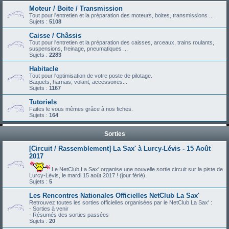
Moteur / Boite / Transmission
Tout pour l'entretien et la préparation des moteurs, boites, transmissions ...
Sujets :
5108
Caisse / Châssis
Tout pour l'entretien et la préparation des caisses, arceaux, trains roulants,
suspensions, freinage, pneumatiques ...
Sujets :
2283
Habitacle
Tout pour l'optimisation de votre poste de pilotage.
Baquets, harnais, volant, accessoires...
Sujets :
1167
Tutoriels
Faites le vous mêmes grâce à nos fiches.
Sujets :
164
Sorties
[Circuit / Rassemblement] La Sax' à Lurcy-Lévis - 15 Août
2017
Le NetClub La Sax' organise une nouvelle sortie circuit sur la piste de
Lurcy-Lévis, le mardi 15 août 2017 ! (jour férié)
Sujets :
5
Les Rencontres Nationales Officielles NetClub La Sax'
Retrouvez toutes les sorties officielles organisées par le NetClub La Sax' :
- Sorties à venir
- Résumés des sorties passées
Sujets :
20