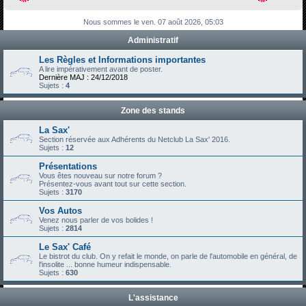
h
Nous sommes le ven. 07 août 2026, 05:03
e
Administratif
r
c
Les Règles et Informations importantes
A lire impérativement avant de poster.
h
Dernière MAJ : 24/12/2018
Sujets :
4
e
r
Zone des stands
La Sax'
Section réservée aux Adhérents du Netclub La Sax' 2016.
Sujets :
12
Présentations
Vous êtes nouveau sur notre forum ?
Présentez-vous avant tout sur cette section.
Sujets :
3170
Vos Autos
Venez nous parler de vos bolides !
Sujets :
2814
Le Sax' Café
Le bistrot du club. On y refait le monde, on parle de l'automobile en général, de
l'insolite ... bonne humeur indispensable.
Sujets :
630
L'assistance