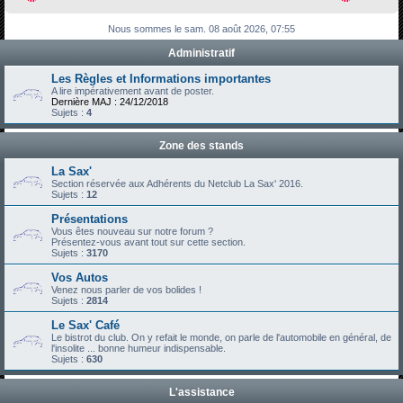
h
Nous sommes le sam. 08 août 2026, 07:55
e
Administratif
r
c
Les Règles et Informations importantes
A lire impérativement avant de poster.
h
Dernière MAJ : 24/12/2018
Sujets :
4
e
r
Zone des stands
La Sax'
Section réservée aux Adhérents du Netclub La Sax' 2016.
Sujets :
12
Présentations
Vous êtes nouveau sur notre forum ?
Présentez-vous avant tout sur cette section.
Sujets :
3170
Vos Autos
Venez nous parler de vos bolides !
Sujets :
2814
Le Sax' Café
Le bistrot du club. On y refait le monde, on parle de l'automobile en général, de
l'insolite ... bonne humeur indispensable.
Sujets :
630
L'assistance