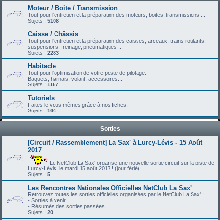
Moteur / Boite / Transmission
Tout pour l'entretien et la préparation des moteurs, boites, transmissions ...
Sujets :
5108
Caisse / Châssis
Tout pour l'entretien et la préparation des caisses, arceaux, trains roulants,
suspensions, freinage, pneumatiques ...
Sujets :
2283
Habitacle
Tout pour l'optimisation de votre poste de pilotage.
Baquets, harnais, volant, accessoires...
Sujets :
1167
Tutoriels
Faites le vous mêmes grâce à nos fiches.
Sujets :
164
Sorties
[Circuit / Rassemblement] La Sax' à Lurcy-Lévis - 15 Août
2017
Le NetClub La Sax' organise une nouvelle sortie circuit sur la piste de
Lurcy-Lévis, le mardi 15 août 2017 ! (jour férié)
Sujets :
5
Les Rencontres Nationales Officielles NetClub La Sax'
Retrouvez toutes les sorties officielles organisées par le NetClub La Sax' :
- Sorties à venir
- Résumés des sorties passées
Sujets :
20