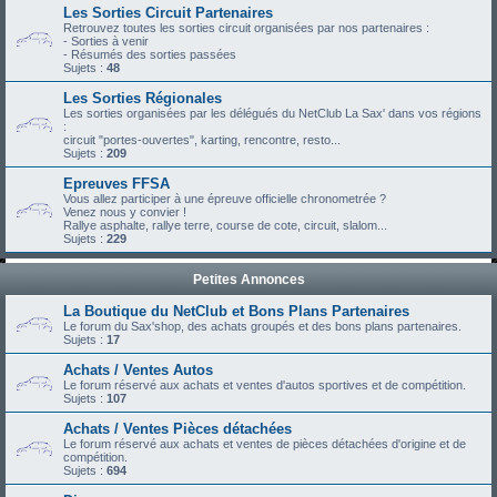
Les Sorties Circuit Partenaires
Retrouvez toutes les sorties circuit organisées par nos partenaires :
- Sorties à venir
- Résumés des sorties passées
Sujets :
48
Les Sorties Régionales
Les sorties organisées par les délégués du NetClub La Sax' dans vos régions
:
circuit "portes-ouvertes", karting, rencontre, resto...
Sujets :
209
Epreuves FFSA
Vous allez participer à une épreuve officielle chronometrée ?
Venez nous y convier !
Rallye asphalte, rallye terre, course de cote, circuit, slalom...
Sujets :
229
Petites Annonces
La Boutique du NetClub et Bons Plans Partenaires
Le forum du Sax'shop, des achats groupés et des bons plans partenaires.
Sujets :
17
Achats / Ventes Autos
Le forum réservé aux achats et ventes d'autos sportives et de compétition.
Sujets :
107
Achats / Ventes Pièces détachées
Le forum réservé aux achats et ventes de pièces détachées d'origine et de
compétition.
Sujets :
694