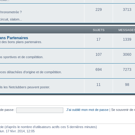
229
3713
e chronometrée ?
ircuit, slalom...
SUJETS
MESSAGE
ans Partenaires
17
1339
 des bons plans partenaires.
107
3060
s sportives et de compétition.
694
7273
ces détachées d'origine et de compétition.
11
98
ls les Netclubbers peuvent poster.
de passe :
J’ai oublié mon mot de passe
|
Se souvenir de
sible (d’après le nombre d’utilisateurs actifs ces 5 dernières minutes)
 lun. 17 févr. 2014, 12:05