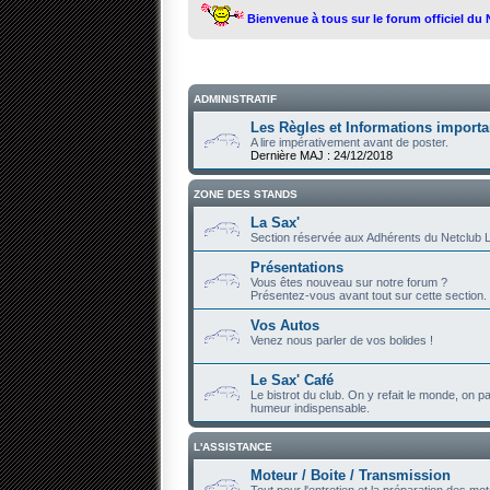
Bienvenue à tous sur le forum officiel du
ADMINISTRATIF
Les Règles et Informations importa
A lire impérativement avant de poster.
Dernière MAJ : 24/12/2018
ZONE DES STANDS
La Sax'
Section réservée aux Adhérents du Netclub L
Présentations
Vous êtes nouveau sur notre forum ?
Présentez-vous avant tout sur cette section.
Vos Autos
Venez nous parler de vos bolides !
Le Sax' Café
Le bistrot du club. On y refait le monde, on par
humeur indispensable.
L'ASSISTANCE
Moteur / Boite / Transmission
Tout pour l'entretien et la préparation des mot