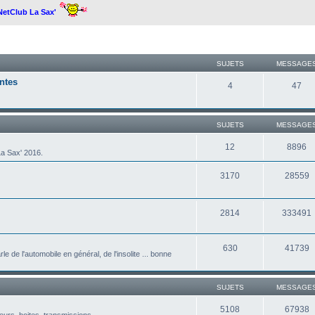
 NetClub La Sax'
SUJETS
MESSAGE
ntes
4
47
SUJETS
MESSAGE
12
8896
a Sax' 2016.
3170
28559
2814
333491
630
41739
le de l'automobile en général, de l'insolite ... bonne
SUJETS
MESSAGE
5108
67938
eurs, boites, transmissions ...