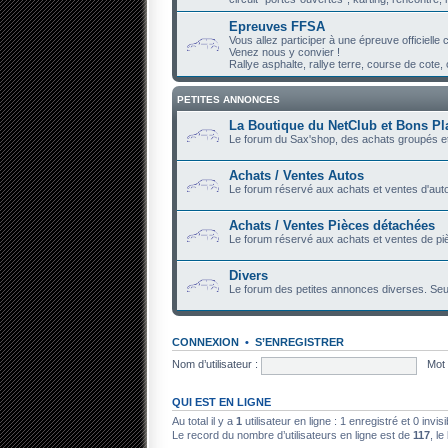
Epreuves FFSA
Vous allez participer à une épreuve officiell
Venez nous y convier !
Rallye asphalte, rallye terre, course de cote, c
PETITES ANNONCES
La Boutique du NetClub et Bons Pl
Le forum du Sax'shop, des achats groupés et
Achats / Ventes Autos
Le forum réservé aux achats et ventes d'auto
Achats / Ventes Pièces détachées
Le forum réservé aux achats et ventes de piè
Divers
Le forum des petites annonces diverses. Seu
CONNEXION
•
S’ENREGISTRER
Nom d’utilisateur :
Mot 
QUI EST EN LIGNE
Au total il y a
1
utilisateur en ligne : 1 enregistré et 0 invi
Le record du nombre d’utilisateurs en ligne est de
117
, le