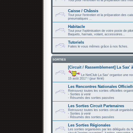
Caisse / Châssis
Tout pour l'entretien et la préparation des ca
pneumatiques ...
Habitacle
Tout pour l'optimisation de votre poste de pilo
Baquets, harnais, volant, accessoires...
Tutoriels
Faites le vous mêmes grâce à nos fiches.
SORTIES
[Circuit / Rassemblement] La Sax' à
Le NetClub La Sax' organise une nouve
15 août 2017 ! (jour férié)
Les Rencontres Nationales Officiel
Retrouvez toutes les sorties officielles organ
- Sorties à venir
- Résumés des sorties passées
Les Sorties Circuit Partenaires
Retrouvez toutes les sorties circuit organisé
- Sorties à venir
- Résumés des sorties passées
Les Sorties Régionales
Les sorties organisées par les délégués du N
circuit "portes-ouvertes", karting, rencontre, r