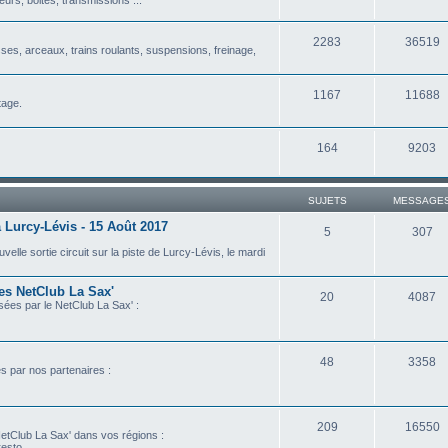
2283
36519
isses, arceaux, trains roulants, suspensions, freinage,
1167
11688
tage.
164
9203
SUJETS
MESSAGE
 Lurcy-Lévis - 15 Août 2017
5
307
lle sortie circuit sur la piste de Lurcy-Lévis, le mardi
les NetClub La Sax'
20
4087
isées par le NetClub La Sax' :
48
3358
es par nos partenaires :
209
16550
etClub La Sax' dans vos régions :
esto...