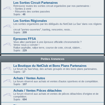
Les Sorties Circuit Partenaires
Retrouvez toutes les sorties circuit organisées par nos partenaires :
- Sorties à venir
- Résumés des sorties passées
Sujets :
48
Les Sorties Régionales
Les sorties organisées par les délégués du NetClub La Sax' dans vos régions
:
circuit "portes-ouvertes", karting, rencontre, resto...
Sujets :
209
Epreuves FFSA
Vous allez participer à une épreuve officielle chronometrée ?
Venez nous y convier !
Rallye asphalte, rallye terre, course de cote, circuit, slalom...
Sujets :
229
Petites Annonces
La Boutique du NetClub et Bons Plans Partenaires
Le forum du Sax'shop, des achats groupés et des bons plans partenaires.
Sujets :
17
Achats / Ventes Autos
Le forum réservé aux achats et ventes d'autos sportives et de compétition.
Sujets :
107
Achats / Ventes Pièces détachées
Le forum réservé aux achats et ventes de pièces détachées d'origine et de
compétition.
Sujets :
694