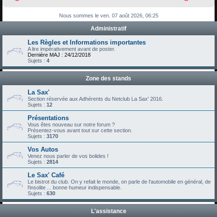
h
Nous sommes le ven. 07 août 2026, 06:25
e
Administratif
r
c
Les Règles et Informations importantes
A lire impérativement avant de poster.
h
Dernière MAJ : 24/12/2018
Sujets :
4
e
r
Zone des stands
La Sax'
Section réservée aux Adhérents du Netclub La Sax' 2016.
Sujets :
12
Présentations
Vous êtes nouveau sur notre forum ?
Présentez-vous avant tout sur cette section.
Sujets :
3170
Vos Autos
Venez nous parler de vos bolides !
Sujets :
2814
Le Sax' Café
Le bistrot du club. On y refait le monde, on parle de l'automobile en général, de
l'insolite ... bonne humeur indispensable.
Sujets :
630
L'assistance