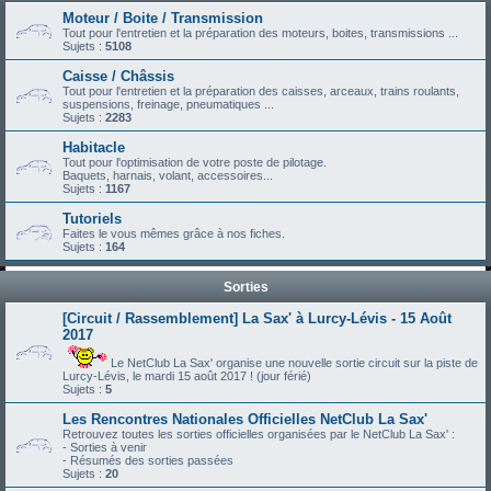
Moteur / Boite / Transmission
Tout pour l'entretien et la préparation des moteurs, boites, transmissions ...
Sujets :
5108
Caisse / Châssis
Tout pour l'entretien et la préparation des caisses, arceaux, trains roulants,
suspensions, freinage, pneumatiques ...
Sujets :
2283
Habitacle
Tout pour l'optimisation de votre poste de pilotage.
Baquets, harnais, volant, accessoires...
Sujets :
1167
Tutoriels
Faites le vous mêmes grâce à nos fiches.
Sujets :
164
Sorties
[Circuit / Rassemblement] La Sax' à Lurcy-Lévis - 15 Août
2017
Le NetClub La Sax' organise une nouvelle sortie circuit sur la piste de
Lurcy-Lévis, le mardi 15 août 2017 ! (jour férié)
Sujets :
5
Les Rencontres Nationales Officielles NetClub La Sax'
Retrouvez toutes les sorties officielles organisées par le NetClub La Sax' :
- Sorties à venir
- Résumés des sorties passées
Sujets :
20