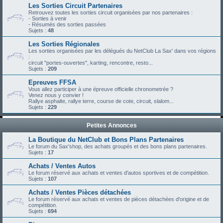
Les Sorties Circuit Partenaires
Retrouvez toutes les sorties circuit organisées par nos partenaires :
- Sorties à venir
- Résumés des sorties passées
Sujets :
48
Les Sorties Régionales
Les sorties organisées par les délégués du NetClub La Sax' dans vos régions
:
circuit "portes-ouvertes", karting, rencontre, resto...
Sujets :
209
Epreuves FFSA
Vous allez participer à une épreuve officielle chronometrée ?
Venez nous y convier !
Rallye asphalte, rallye terre, course de cote, circuit, slalom...
Sujets :
229
Petites Annonces
La Boutique du NetClub et Bons Plans Partenaires
Le forum du Sax'shop, des achats groupés et des bons plans partenaires.
Sujets :
17
Achats / Ventes Autos
Le forum réservé aux achats et ventes d'autos sportives et de compétition.
Sujets :
107
Achats / Ventes Pièces détachées
Le forum réservé aux achats et ventes de pièces détachées d'origine et de
compétition.
Sujets :
694