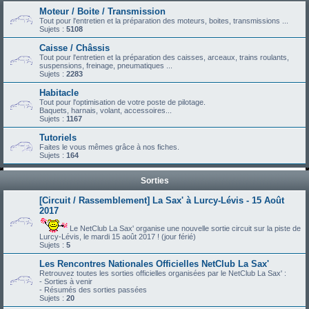
Moteur / Boite / Transmission
Tout pour l'entretien et la préparation des moteurs, boites, transmissions ...
Sujets :
5108
Caisse / Châssis
Tout pour l'entretien et la préparation des caisses, arceaux, trains roulants,
suspensions, freinage, pneumatiques ...
Sujets :
2283
Habitacle
Tout pour l'optimisation de votre poste de pilotage.
Baquets, harnais, volant, accessoires...
Sujets :
1167
Tutoriels
Faites le vous mêmes grâce à nos fiches.
Sujets :
164
Sorties
[Circuit / Rassemblement] La Sax' à Lurcy-Lévis - 15 Août
2017
Le NetClub La Sax' organise une nouvelle sortie circuit sur la piste de
Lurcy-Lévis, le mardi 15 août 2017 ! (jour férié)
Sujets :
5
Les Rencontres Nationales Officielles NetClub La Sax'
Retrouvez toutes les sorties officielles organisées par le NetClub La Sax' :
- Sorties à venir
- Résumés des sorties passées
Sujets :
20