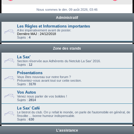
h
Nous sommes le dim. 09 août 2026, 03:46
e
Administratif
r
c
Les Règles et Informations importantes
A lire impérativement avant de poster.
h
Dernière MAJ : 24/12/2018
Sujets :
4
e
r
Zone des stands
La Sax'
Section réservée aux Adhérents du Netclub La Sax' 2016.
Sujets :
12
Présentations
Vous êtes nouveau sur notre forum ?
Présentez-vous avant tout sur cette section.
Sujets :
3170
Vos Autos
Venez nous parler de vos bolides !
Sujets :
2814
Le Sax' Café
Le bistrot du club. On y refait le monde, on parle de l'automobile en général, de
l'insolite ... bonne humeur indispensable.
Sujets :
630
L'assistance