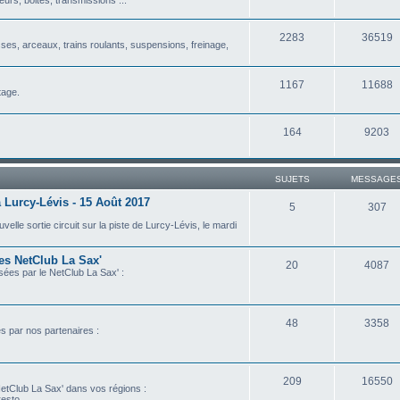
2283
36519
isses, arceaux, trains roulants, suspensions, freinage,
1167
11688
tage.
164
9203
SUJETS
MESSAGE
 Lurcy-Lévis - 15 Août 2017
5
307
lle sortie circuit sur la piste de Lurcy-Lévis, le mardi
les NetClub La Sax'
20
4087
isées par le NetClub La Sax' :
48
3358
es par nos partenaires :
209
16550
etClub La Sax' dans vos régions :
esto...