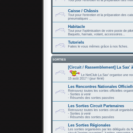
Caisse / Châssis
Tout pour l'entretien et la préparation des ca
pneumatiques ...
Habitacle
Tout pour l'optimisation de votre poste de pilo
Baquets, harnais, volant, accessoires...
Tutoriels
Faites le vous mêmes grâce à nos fiches.
SORTIES
[Circuit / Rassemblement] La Sax' à
Le NetClub La Sax' organise une nouve
15 août 2017 ! (jour férié)
Les Rencontres Nationales Officiel
Retrouvez toutes les sorties officielles organ
- Sorties à venir
- Résumés des sorties passées
Les Sorties Circuit Partenaires
Retrouvez toutes les sorties circuit organisé
- Sorties à venir
- Résumés des sorties passées
Les Sorties Régionales
Les sorties organisées par les délégués du N
circuit "portes-ouvertes", karting, rencontre, r