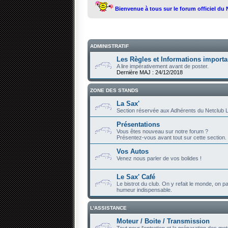
Bienvenue à tous sur le forum officiel du
ADMINISTRATIF
Les Règles et Informations importa
A lire impérativement avant de poster.
Dernière MAJ : 24/12/2018
ZONE DES STANDS
La Sax'
Section réservée aux Adhérents du Netclub L
Présentations
Vous êtes nouveau sur notre forum ?
Présentez-vous avant tout sur cette section.
Vos Autos
Venez nous parler de vos bolides !
Le Sax' Café
Le bistrot du club. On y refait le monde, on par
humeur indispensable.
L'ASSISTANCE
Moteur / Boite / Transmission
Tout pour l'entretien et la préparation des mot