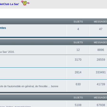
 NetClub La Sax'
SUJETS
MESSAGE
ntes
4
47
SUJETS
MESSAGE
12
8896
a Sax' 2016.
3170
28559
2814
333491
630
41739
le de l'automobile en général, de l'insolite ... bonne
SUJETS
MESSAGE
5108
67938
eurs, boites, transmissions ...