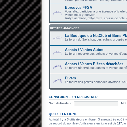
Epreuves FFSA
Vous allez participer à une épreuve officiell
Venez nous y convier !
Rallye asphalte, rallye terre, course de cote, c
PETITES ANNONCES
La Boutique du NetClub et Bons Pl
Le forum du Sax'shop, des achats groupés et
Achats / Ventes Autos
Le forum réservé aux achats et ventes d'auto
Achats / Ventes Pièces détachées
Le forum réservé aux achats et ventes de piè
Divers
Le forum des petites annonces diverses. Seu
CONNEXION
•
S’ENREGISTRER
Nom d’utilisateur :
Mot 
QUI EST EN LIGNE
Au total il y a
3
utilisateurs en ligne : 3 enregistrés et 0 in
Le record du nombre d’utilisateurs en ligne est de
117
, le