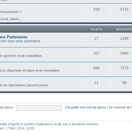
229
3713
e chronometrée ?
ircuit, slalom...
SUJETS
MESSAGE
ans Partenaires
17
1339
 des bons plans partenaires.
107
3060
s sportives et de compétition.
694
7273
ces détachées d'origine et de compétition.
11
98
ls les Netclubbers peuvent poster.
de passe :
J’ai oublié mon mot de passe
|
Se souvenir de
visible (d’après le nombre d’utilisateurs actifs ces 5 dernières minutes)
 lun. 17 févr. 2014, 12:05