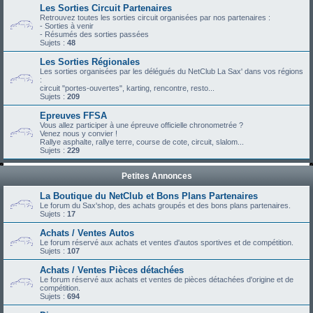
Les Sorties Circuit Partenaires
Retrouvez toutes les sorties circuit organisées par nos partenaires :
- Sorties à venir
- Résumés des sorties passées
Sujets :
48
Les Sorties Régionales
Les sorties organisées par les délégués du NetClub La Sax' dans vos régions
:
circuit "portes-ouvertes", karting, rencontre, resto...
Sujets :
209
Epreuves FFSA
Vous allez participer à une épreuve officielle chronometrée ?
Venez nous y convier !
Rallye asphalte, rallye terre, course de cote, circuit, slalom...
Sujets :
229
Petites Annonces
La Boutique du NetClub et Bons Plans Partenaires
Le forum du Sax'shop, des achats groupés et des bons plans partenaires.
Sujets :
17
Achats / Ventes Autos
Le forum réservé aux achats et ventes d'autos sportives et de compétition.
Sujets :
107
Achats / Ventes Pièces détachées
Le forum réservé aux achats et ventes de pièces détachées d'origine et de
compétition.
Sujets :
694