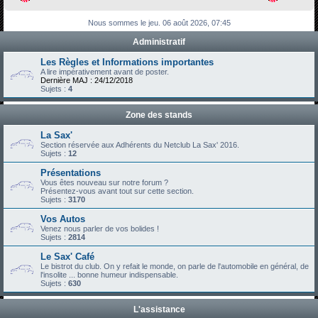
h
Nous sommes le jeu. 06 août 2026, 07:45
e
Administratif
r
c
Les Règles et Informations importantes
A lire impérativement avant de poster.
h
Dernière MAJ : 24/12/2018
Sujets :
4
e
r
Zone des stands
La Sax'
Section réservée aux Adhérents du Netclub La Sax' 2016.
Sujets :
12
Présentations
Vous êtes nouveau sur notre forum ?
Présentez-vous avant tout sur cette section.
Sujets :
3170
Vos Autos
Venez nous parler de vos bolides !
Sujets :
2814
Le Sax' Café
Le bistrot du club. On y refait le monde, on parle de l'automobile en général, de
l'insolite ... bonne humeur indispensable.
Sujets :
630
L'assistance