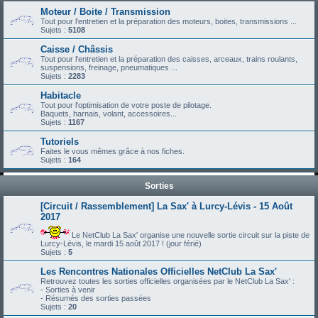
Moteur / Boite / Transmission
Tout pour l'entretien et la préparation des moteurs, boites, transmissions ...
Sujets :
5108
Caisse / Châssis
Tout pour l'entretien et la préparation des caisses, arceaux, trains roulants,
suspensions, freinage, pneumatiques ...
Sujets :
2283
Habitacle
Tout pour l'optimisation de votre poste de pilotage.
Baquets, harnais, volant, accessoires...
Sujets :
1167
Tutoriels
Faites le vous mêmes grâce à nos fiches.
Sujets :
164
Sorties
[Circuit / Rassemblement] La Sax' à Lurcy-Lévis - 15 Août
2017
Le NetClub La Sax' organise une nouvelle sortie circuit sur la piste de
Lurcy-Lévis, le mardi 15 août 2017 ! (jour férié)
Sujets :
5
Les Rencontres Nationales Officielles NetClub La Sax'
Retrouvez toutes les sorties officielles organisées par le NetClub La Sax' :
- Sorties à venir
- Résumés des sorties passées
Sujets :
20