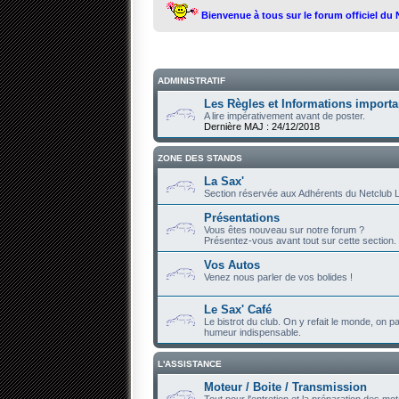
Bienvenue à tous sur le forum officiel du
ADMINISTRATIF
Les Règles et Informations importa
A lire impérativement avant de poster.
Dernière MAJ : 24/12/2018
ZONE DES STANDS
La Sax'
Section réservée aux Adhérents du Netclub L
Présentations
Vous êtes nouveau sur notre forum ?
Présentez-vous avant tout sur cette section.
Vos Autos
Venez nous parler de vos bolides !
Le Sax' Café
Le bistrot du club. On y refait le monde, on par
humeur indispensable.
L'ASSISTANCE
Moteur / Boite / Transmission
Tout pour l'entretien et la préparation des mot