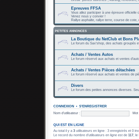
Epreuves FFSA
Vous allez participer à une épreuve officiell
Venez nous y convier !
Rallye asphalte, rallye terre, course de cote, c
PETITES ANNONCES
La Boutique du NetClub et Bons Pl
Le forum du Sax'shop, des achats groupés et
Achats / Ventes Autos
Le forum réservé aux achats et ventes d'auto
Achats / Ventes Pièces détachées
Le forum réservé aux achats et ventes de piè
Divers
Le forum des petites annonces diverses. Seu
CONNEXION
•
S’ENREGISTRER
Nom d’utilisateur :
Mot 
QUI EST EN LIGNE
Au total il y a
3
utilisateurs en ligne : 3 enregistrés et 0 in
Le record du nombre d’utilisateurs en ligne est de
117
, le