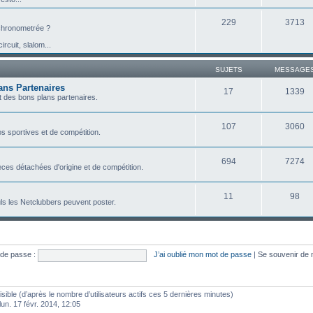
229
3713
e chronometrée ?
ircuit, slalom...
SUJETS
MESSAGE
ans Partenaires
17
1339
 des bons plans partenaires.
107
3060
s sportives et de compétition.
694
7274
ces détachées d'origine et de compétition.
11
98
ls les Netclubbers peuvent poster.
de passe :
J’ai oublié mon mot de passe
|
Se souvenir de
visible (d’après le nombre d’utilisateurs actifs ces 5 dernières minutes)
 lun. 17 févr. 2014, 12:05