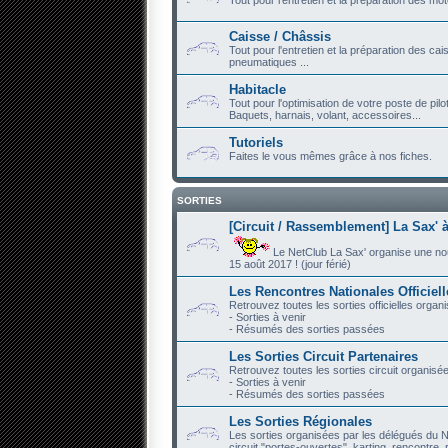
Caisse / Châssis
Tout pour l'entretien et la préparation des ca
pneumatiques ...
Habitacle
Tout pour l'optimisation de votre poste de pilo
Baquets, harnais, volant, accessoires...
Tutoriels
Faites le vous mêmes grâce à nos fiches.
SORTIES
[Circuit / Rassemblement] La Sax' à
Le NetClub La Sax' organise une nouve
15 août 2017 ! (jour férié)
Les Rencontres Nationales Officiel
Retrouvez toutes les sorties officielles organ
- Sorties à venir
- Résumés des sorties passées
Les Sorties Circuit Partenaires
Retrouvez toutes les sorties circuit organisé
- Sorties à venir
- Résumés des sorties passées
Les Sorties Régionales
Les sorties organisées par les délégués du N
circuit "portes-ouvertes", karting, rencontre, r