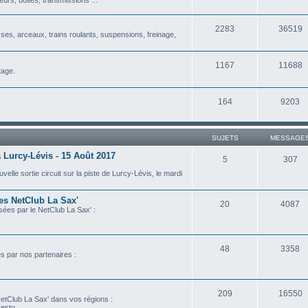
2283
36519
isses, arceaux, trains roulants, suspensions, freinage,
1167
11688
tage.
164
9203
SUJETS
MESSAGE
 Lurcy-Lévis - 15 Août 2017
5
307
lle sortie circuit sur la piste de Lurcy-Lévis, le mardi
les NetClub La Sax'
20
4087
isées par le NetClub La Sax' :
48
3358
es par nos partenaires :
209
16550
etClub La Sax' dans vos régions :
esto...