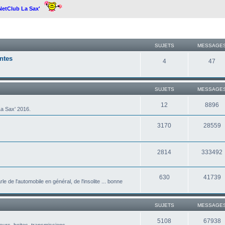
 NetClub La Sax'
SUJETS
MESSAGE
ntes
4
47
SUJETS
MESSAGE
12
8896
a Sax' 2016.
3170
28559
2814
333492
630
41739
le de l'automobile en général, de l'insolite ... bonne
SUJETS
MESSAGE
5108
67938
eurs, boites, transmissions ...