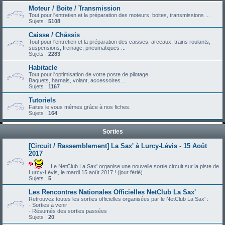
Moteur / Boite / Transmission
Tout pour l'entretien et la préparation des moteurs, boites, transmissions ...
Sujets :
5108
Caisse / Châssis
Tout pour l'entretien et la préparation des caisses, arceaux, trains roulants,
suspensions, freinage, pneumatiques ...
Sujets :
2283
Habitacle
Tout pour l'optimisation de votre poste de pilotage.
Baquets, harnais, volant, accessoires...
Sujets :
1167
Tutoriels
Faites le vous mêmes grâce à nos fiches.
Sujets :
164
Sorties
[Circuit / Rassemblement] La Sax' à Lurcy-Lévis - 15 Août
2017
Le NetClub La Sax' organise une nouvelle sortie circuit sur la piste de
Lurcy-Lévis, le mardi 15 août 2017 ! (jour férié)
Sujets :
5
Les Rencontres Nationales Officielles NetClub La Sax'
Retrouvez toutes les sorties officielles organisées par le NetClub La Sax' :
- Sorties à venir
- Résumés des sorties passées
Sujets :
20