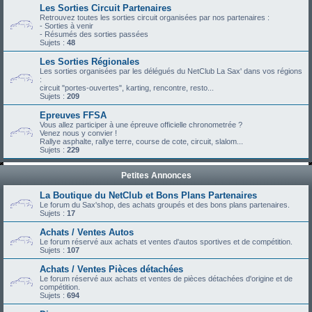
Les Sorties Circuit Partenaires
Retrouvez toutes les sorties circuit organisées par nos partenaires :
- Sorties à venir
- Résumés des sorties passées
Sujets :
48
Les Sorties Régionales
Les sorties organisées par les délégués du NetClub La Sax' dans vos régions
:
circuit "portes-ouvertes", karting, rencontre, resto...
Sujets :
209
Epreuves FFSA
Vous allez participer à une épreuve officielle chronometrée ?
Venez nous y convier !
Rallye asphalte, rallye terre, course de cote, circuit, slalom...
Sujets :
229
Petites Annonces
La Boutique du NetClub et Bons Plans Partenaires
Le forum du Sax'shop, des achats groupés et des bons plans partenaires.
Sujets :
17
Achats / Ventes Autos
Le forum réservé aux achats et ventes d'autos sportives et de compétition.
Sujets :
107
Achats / Ventes Pièces détachées
Le forum réservé aux achats et ventes de pièces détachées d'origine et de
compétition.
Sujets :
694