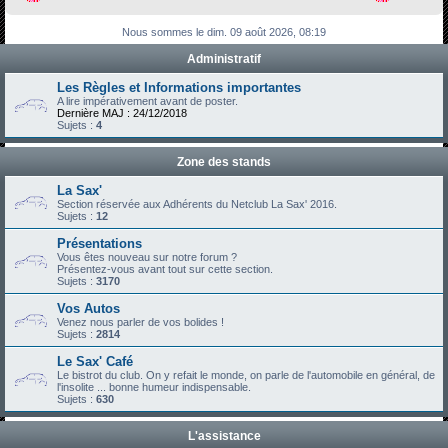
h
Nous sommes le dim. 09 août 2026, 08:19
e
Administratif
r
c
Les Règles et Informations importantes
A lire impérativement avant de poster.
h
Dernière MAJ : 24/12/2018
Sujets :
4
e
r
Zone des stands
La Sax'
Section réservée aux Adhérents du Netclub La Sax' 2016.
Sujets :
12
Présentations
Vous êtes nouveau sur notre forum ?
Présentez-vous avant tout sur cette section.
Sujets :
3170
Vos Autos
Venez nous parler de vos bolides !
Sujets :
2814
Le Sax' Café
Le bistrot du club. On y refait le monde, on parle de l'automobile en général, de
l'insolite ... bonne humeur indispensable.
Sujets :
630
L'assistance