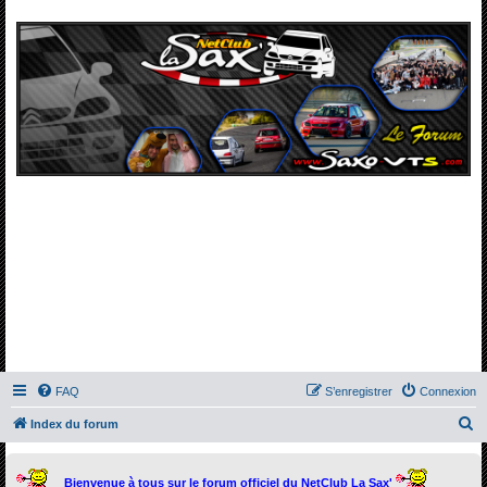
FAQ
S’enregistrer
Connexion
R
Index du forum
e
c
Bienvenue à tous sur le forum officiel du NetClub La Sax'