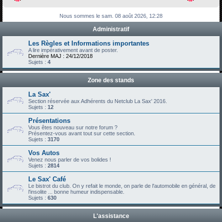
h
Nous sommes le sam. 08 août 2026, 12:28
e
Administratif
r
c
Les Règles et Informations importantes
A lire impérativement avant de poster.
h
Dernière MAJ : 24/12/2018
Sujets :
4
e
r
Zone des stands
La Sax'
Section réservée aux Adhérents du Netclub La Sax' 2016.
Sujets :
12
Présentations
Vous êtes nouveau sur notre forum ?
Présentez-vous avant tout sur cette section.
Sujets :
3170
Vos Autos
Venez nous parler de vos bolides !
Sujets :
2814
Le Sax' Café
Le bistrot du club. On y refait le monde, on parle de l'automobile en général, de
l'insolite ... bonne humeur indispensable.
Sujets :
630
L'assistance