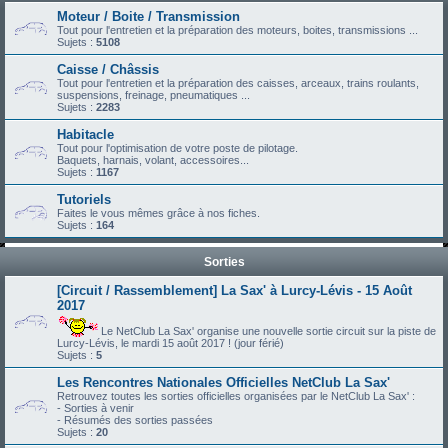
Moteur / Boite / Transmission
Tout pour l'entretien et la préparation des moteurs, boites, transmissions ...
Sujets :
5108
Caisse / Châssis
Tout pour l'entretien et la préparation des caisses, arceaux, trains roulants,
suspensions, freinage, pneumatiques ...
Sujets :
2283
Habitacle
Tout pour l'optimisation de votre poste de pilotage.
Baquets, harnais, volant, accessoires...
Sujets :
1167
Tutoriels
Faites le vous mêmes grâce à nos fiches.
Sujets :
164
Sorties
[Circuit / Rassemblement] La Sax' à Lurcy-Lévis - 15 Août
2017
Le NetClub La Sax' organise une nouvelle sortie circuit sur la piste de
Lurcy-Lévis, le mardi 15 août 2017 ! (jour férié)
Sujets :
5
Les Rencontres Nationales Officielles NetClub La Sax'
Retrouvez toutes les sorties officielles organisées par le NetClub La Sax' :
- Sorties à venir
- Résumés des sorties passées
Sujets :
20