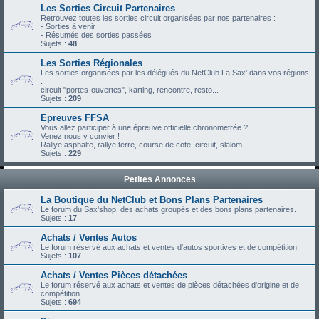
Les Sorties Circuit Partenaires
Retrouvez toutes les sorties circuit organisées par nos partenaires :
- Sorties à venir
- Résumés des sorties passées
Sujets :
48
Les Sorties Régionales
Les sorties organisées par les délégués du NetClub La Sax' dans vos régions
:
circuit "portes-ouvertes", karting, rencontre, resto...
Sujets :
209
Epreuves FFSA
Vous allez participer à une épreuve officielle chronometrée ?
Venez nous y convier !
Rallye asphalte, rallye terre, course de cote, circuit, slalom...
Sujets :
229
Petites Annonces
La Boutique du NetClub et Bons Plans Partenaires
Le forum du Sax'shop, des achats groupés et des bons plans partenaires.
Sujets :
17
Achats / Ventes Autos
Le forum réservé aux achats et ventes d'autos sportives et de compétition.
Sujets :
107
Achats / Ventes Pièces détachées
Le forum réservé aux achats et ventes de pièces détachées d'origine et de
compétition.
Sujets :
694