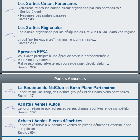
Les Sorties Circuit Partenaires
Retrouvez toutes les sorties circuit organisées par nos partenaires :
- Sorties à venir
- Résumés des sorties passées
Sujets :
48
Les Sorties Régionales
Les sorties organisées par les délégués du NetClub La Sax' dans vos régions
:
circuit "portes-ouvertes", karting, rencontre, resto...
Sujets :
209
Epreuves FFSA
Vous allez participer à une épreuve officielle chronometrée ?
Venez nous y convier !
Rallye asphalte, rallye terre, course de cote, circuit, slalom...
Sujets :
229
Petites Annonces
La Boutique du NetClub et Bons Plans Partenaires
Le forum du Sax'shop, des achats groupés et des bons plans partenaires.
Sujets :
17
Achats / Ventes Autos
Le forum réservé aux achats et ventes d'autos sportives et de compétition.
Sujets :
107
Achats / Ventes Pièces détachées
Le forum réservé aux achats et ventes de pièces détachées d'origine et de
compétition.
Sujets :
694