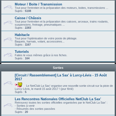
Moteur / Boite / Transmission
Tout pour l'entretien et la préparation des moteurs, boites, transmissions ...
Sujets :
5108
Caisse / Châssis
Tout pour l'entretien et la préparation des caisses, arceaux, trains roulants,
suspensions, freinage, pneumatiques ...
Sujets :
2283
Habitacle
Tout pour l'optimisation de votre poste de pilotage.
Baquets, harnais, volant, accessoires...
Sujets :
1167
Tutoriels
Faites le vous mêmes grâce à nos fiches.
Sujets :
164
Sorties
[Circuit / Rassemblement] La Sax' à Lurcy-Lévis - 15 Août
2017
Le NetClub La Sax' organise une nouvelle sortie circuit sur la piste de
Lurcy-Lévis, le mardi 15 août 2017 ! (jour férié)
Sujets :
5
Les Rencontres Nationales Officielles NetClub La Sax'
Retrouvez toutes les sorties officielles organisées par le NetClub La Sax' :
- Sorties à venir
- Résumés des sorties passées
Sujets :
20