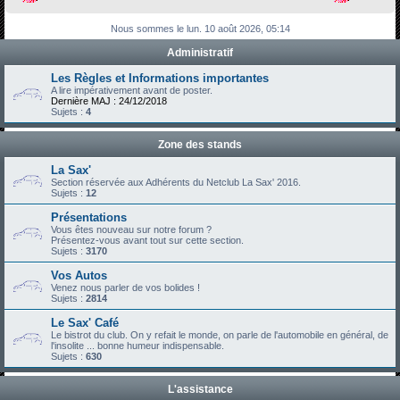
h
Nous sommes le lun. 10 août 2026, 05:14
e
Administratif
r
c
Les Règles et Informations importantes
A lire impérativement avant de poster.
h
Dernière MAJ : 24/12/2018
Sujets :
4
e
r
Zone des stands
La Sax'
Section réservée aux Adhérents du Netclub La Sax' 2016.
Sujets :
12
Présentations
Vous êtes nouveau sur notre forum ?
Présentez-vous avant tout sur cette section.
Sujets :
3170
Vos Autos
Venez nous parler de vos bolides !
Sujets :
2814
Le Sax' Café
Le bistrot du club. On y refait le monde, on parle de l'automobile en général, de
l'insolite ... bonne humeur indispensable.
Sujets :
630
L'assistance