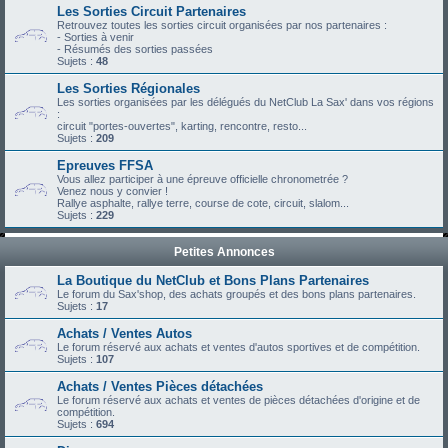
Les Sorties Circuit Partenaires
Retrouvez toutes les sorties circuit organisées par nos partenaires :
- Sorties à venir
- Résumés des sorties passées
Sujets :
48
Les Sorties Régionales
Les sorties organisées par les délégués du NetClub La Sax' dans vos régions
:
circuit "portes-ouvertes", karting, rencontre, resto...
Sujets :
209
Epreuves FFSA
Vous allez participer à une épreuve officielle chronometrée ?
Venez nous y convier !
Rallye asphalte, rallye terre, course de cote, circuit, slalom...
Sujets :
229
Petites Annonces
La Boutique du NetClub et Bons Plans Partenaires
Le forum du Sax'shop, des achats groupés et des bons plans partenaires.
Sujets :
17
Achats / Ventes Autos
Le forum réservé aux achats et ventes d'autos sportives et de compétition.
Sujets :
107
Achats / Ventes Pièces détachées
Le forum réservé aux achats et ventes de pièces détachées d'origine et de
compétition.
Sujets :
694