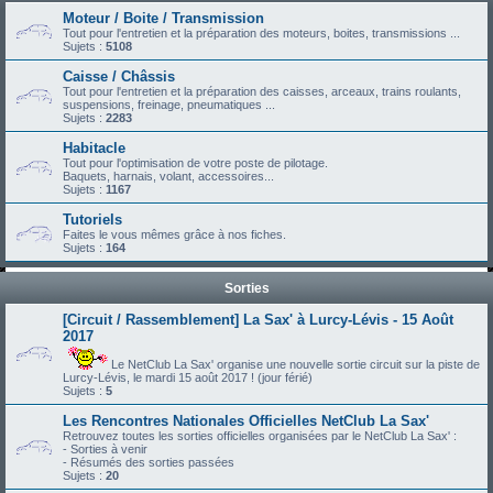
Moteur / Boite / Transmission
Tout pour l'entretien et la préparation des moteurs, boites, transmissions ...
Sujets :
5108
Caisse / Châssis
Tout pour l'entretien et la préparation des caisses, arceaux, trains roulants,
suspensions, freinage, pneumatiques ...
Sujets :
2283
Habitacle
Tout pour l'optimisation de votre poste de pilotage.
Baquets, harnais, volant, accessoires...
Sujets :
1167
Tutoriels
Faites le vous mêmes grâce à nos fiches.
Sujets :
164
Sorties
[Circuit / Rassemblement] La Sax' à Lurcy-Lévis - 15 Août
2017
Le NetClub La Sax' organise une nouvelle sortie circuit sur la piste de
Lurcy-Lévis, le mardi 15 août 2017 ! (jour férié)
Sujets :
5
Les Rencontres Nationales Officielles NetClub La Sax'
Retrouvez toutes les sorties officielles organisées par le NetClub La Sax' :
- Sorties à venir
- Résumés des sorties passées
Sujets :
20