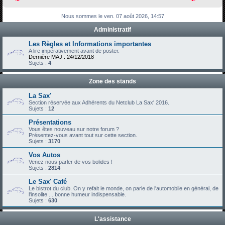
h
Nous sommes le ven. 07 août 2026, 14:57
e
Administratif
r
c
Les Règles et Informations importantes
A lire impérativement avant de poster.
h
Dernière MAJ : 24/12/2018
Sujets :
4
e
r
Zone des stands
La Sax'
Section réservée aux Adhérents du Netclub La Sax' 2016.
Sujets :
12
Présentations
Vous êtes nouveau sur notre forum ?
Présentez-vous avant tout sur cette section.
Sujets :
3170
Vos Autos
Venez nous parler de vos bolides !
Sujets :
2814
Le Sax' Café
Le bistrot du club. On y refait le monde, on parle de l'automobile en général, de
l'insolite ... bonne humeur indispensable.
Sujets :
630
L'assistance