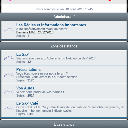
h
Nous sommes le lun. 10 août 2026, 15:45
e
Administratif
r
c
Les Règles et Informations importantes
A lire impérativement avant de poster.
h
Dernière MAJ : 24/12/2018
Sujets :
4
e
r
Zone des stands
La Sax'
Section réservée aux Adhérents du Netclub La Sax' 2016.
Sujets :
12
Présentations
Vous êtes nouveau sur notre forum ?
Présentez-vous avant tout sur cette section.
Sujets :
3170
Vos Autos
Venez nous parler de vos bolides !
Sujets :
2814
Le Sax' Café
Le bistrot du club. On y refait le monde, on parle de l'automobile en général, de
l'insolite ... bonne humeur indispensable.
Sujets :
630
L'assistance