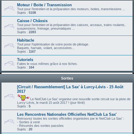
Moteur / Boite / Transmission
Tout pour l'entretien et la préparation des moteurs, boites, transmissions ...
Sujets :
5108
Caisse / Châssis
Tout pour l'entretien et la préparation des caisses, arceaux, trains roulants,
suspensions, freinage, pneumatiques ...
Sujets :
2283
Habitacle
Tout pour l'optimisation de votre poste de pilotage.
Baquets, harnais, volant, accessoires...
Sujets :
1167
Tutoriels
Faites le vous mêmes grâce à nos fiches.
Sujets :
164
Sorties
[Circuit / Rassemblement] La Sax' à Lurcy-Lévis - 15 Août
2017
Le NetClub La Sax' organise une nouvelle sortie circuit sur la piste de
Lurcy-Lévis, le mardi 15 août 2017 ! (jour férié)
Sujets :
5
Les Rencontres Nationales Officielles NetClub La Sax'
Retrouvez toutes les sorties officielles organisées par le NetClub La Sax' :
- Sorties à venir
- Résumés des sorties passées
Sujets :
20