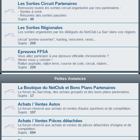
Les Sorties Circuit Partenaires
Retrouvez toutes les sorties circuit organisées par nos partenaires :
- Sorties à venir
- Résumés des sorties passées
Sujets :
48
Les Sorties Régionales
Les sorties organisées par les délégués du NetClub La Sax' dans vos régions
:
circuit "portes-ouvertes", karting, rencontre, resto...
Sujets :
209
Epreuves FFSA
Vous allez participer à une épreuve officielle chronometrée ?
Venez nous y convier !
Rallye asphalte, rallye terre, course de cote, circuit, slalom...
Sujets :
229
Petites Annonces
La Boutique du NetClub et Bons Plans Partenaires
Le forum du Sax'shop, des achats groupés et des bons plans partenaires.
Sujets :
17
Achats / Ventes Autos
Le forum réservé aux achats et ventes d'autos sportives et de compétition.
Sujets :
107
Achats / Ventes Pièces détachées
Le forum réservé aux achats et ventes de pièces détachées d'origine et de
compétition.
Sujets :
694