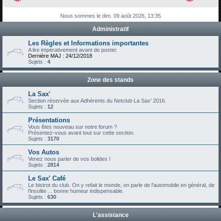
h
Nous sommes le dim. 09 août 2026, 13:35
e
Administratif
r
c
Les Règles et Informations importantes
A lire impérativement avant de poster.
h
Dernière MAJ : 24/12/2018
Sujets :
4
e
r
Zone des stands
La Sax'
Section réservée aux Adhérents du Netclub La Sax' 2016.
Sujets :
12
Présentations
Vous êtes nouveau sur notre forum ?
Présentez-vous avant tout sur cette section.
Sujets :
3170
Vos Autos
Venez nous parler de vos bolides !
Sujets :
2814
Le Sax' Café
Le bistrot du club. On y refait le monde, on parle de l'automobile en général, de
l'insolite ... bonne humeur indispensable.
Sujets :
630
L'assistance