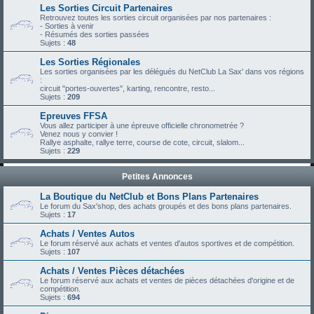
Les Sorties Circuit Partenaires
Retrouvez toutes les sorties circuit organisées par nos partenaires :
- Sorties à venir
- Résumés des sorties passées
Sujets :
48
Les Sorties Régionales
Les sorties organisées par les délégués du NetClub La Sax' dans vos régions
:
circuit "portes-ouvertes", karting, rencontre, resto...
Sujets :
209
Epreuves FFSA
Vous allez participer à une épreuve officielle chronometrée ?
Venez nous y convier !
Rallye asphalte, rallye terre, course de cote, circuit, slalom...
Sujets :
229
Petites Annonces
La Boutique du NetClub et Bons Plans Partenaires
Le forum du Sax'shop, des achats groupés et des bons plans partenaires.
Sujets :
17
Achats / Ventes Autos
Le forum réservé aux achats et ventes d'autos sportives et de compétition.
Sujets :
107
Achats / Ventes Pièces détachées
Le forum réservé aux achats et ventes de pièces détachées d'origine et de
compétition.
Sujets :
694