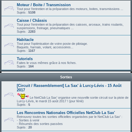
Moteur / Boite / Transmission
Tout pour l'entretien et la préparation des moteurs, boites, transmissions ...
Sujets :
5108
Caisse / Châssis
Tout pour l'entretien et la préparation des caisses, arceaux, trains roulants,
suspensions, freinage, pneumatiques ...
Sujets :
2283
Habitacle
Tout pour l'optimisation de votre poste de pilotage.
Baquets, harnais, volant, accessoires...
Sujets :
1167
Tutoriels
Faites le vous mêmes grâce à nos fiches.
Sujets :
164
Sorties
[Circuit / Rassemblement] La Sax' à Lurcy-Lévis - 15 Août
2017
Le NetClub La Sax' organise une nouvelle sortie circuit sur la piste de
Lurcy-Lévis, le mardi 15 août 2017 ! (jour férié)
Sujets :
5
Les Rencontres Nationales Officielles NetClub La Sax'
Retrouvez toutes les sorties officielles organisées par le NetClub La Sax' :
- Sorties à venir
- Résumés des sorties passées
Sujets :
20