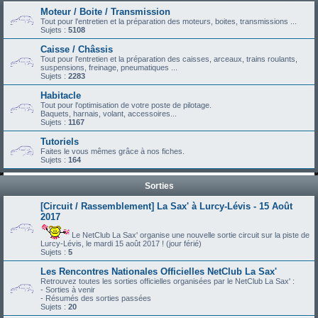
Moteur / Boite / Transmission
Tout pour l'entretien et la préparation des moteurs, boites, transmissions ...
Sujets :
5108
Caisse / Châssis
Tout pour l'entretien et la préparation des caisses, arceaux, trains roulants,
suspensions, freinage, pneumatiques ...
Sujets :
2283
Habitacle
Tout pour l'optimisation de votre poste de pilotage.
Baquets, harnais, volant, accessoires...
Sujets :
1167
Tutoriels
Faites le vous mêmes grâce à nos fiches.
Sujets :
164
Sorties
[Circuit / Rassemblement] La Sax' à Lurcy-Lévis - 15 Août
2017
Le NetClub La Sax' organise une nouvelle sortie circuit sur la piste de
Lurcy-Lévis, le mardi 15 août 2017 ! (jour férié)
Sujets :
5
Les Rencontres Nationales Officielles NetClub La Sax'
Retrouvez toutes les sorties officielles organisées par le NetClub La Sax' :
- Sorties à venir
- Résumés des sorties passées
Sujets :
20