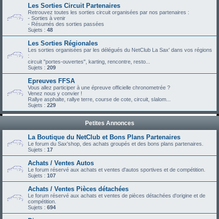
Les Sorties Circuit Partenaires
Retrouvez toutes les sorties circuit organisées par nos partenaires :
- Sorties à venir
- Résumés des sorties passées
Sujets :
48
Les Sorties Régionales
Les sorties organisées par les délégués du NetClub La Sax' dans vos régions
:
circuit "portes-ouvertes", karting, rencontre, resto...
Sujets :
209
Epreuves FFSA
Vous allez participer à une épreuve officielle chronometrée ?
Venez nous y convier !
Rallye asphalte, rallye terre, course de cote, circuit, slalom...
Sujets :
229
Petites Annonces
La Boutique du NetClub et Bons Plans Partenaires
Le forum du Sax'shop, des achats groupés et des bons plans partenaires.
Sujets :
17
Achats / Ventes Autos
Le forum réservé aux achats et ventes d'autos sportives et de compétition.
Sujets :
107
Achats / Ventes Pièces détachées
Le forum réservé aux achats et ventes de pièces détachées d'origine et de
compétition.
Sujets :
694