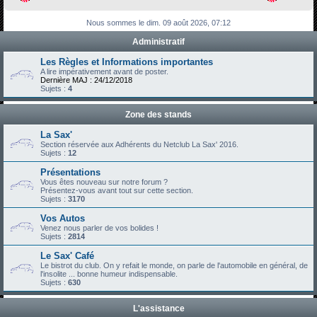
h
Nous sommes le dim. 09 août 2026, 07:12
e
Administratif
r
c
Les Règles et Informations importantes
A lire impérativement avant de poster.
h
Dernière MAJ : 24/12/2018
Sujets :
4
e
r
Zone des stands
La Sax'
Section réservée aux Adhérents du Netclub La Sax' 2016.
Sujets :
12
Présentations
Vous êtes nouveau sur notre forum ?
Présentez-vous avant tout sur cette section.
Sujets :
3170
Vos Autos
Venez nous parler de vos bolides !
Sujets :
2814
Le Sax' Café
Le bistrot du club. On y refait le monde, on parle de l'automobile en général, de
l'insolite ... bonne humeur indispensable.
Sujets :
630
L'assistance