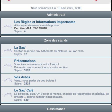
h
Nous sommes le lun. 10 août 2026, 12:06
e
Administratif
r
c
Les Règles et Informations importantes
A lire impérativement avant de poster.
h
Dernière MAJ : 24/12/2018
Sujets :
4
e
r
Zone des stands
La Sax'
Section réservée aux Adhérents du Netclub La Sax' 2016.
Sujets :
12
Présentations
Vous êtes nouveau sur notre forum ?
Présentez-vous avant tout sur cette section.
Sujets :
3170
Vos Autos
Venez nous parler de vos bolides !
Sujets :
2814
Le Sax' Café
Le bistrot du club. On y refait le monde, on parle de l'automobile en général, de
l'insolite ... bonne humeur indispensable.
Sujets :
630
L'assistance