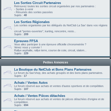
Les Sorties Circuit Partenaires
Retrouvez toutes les sorties circuit organisées par nos partenaires :
- Sorties à venir
- Résumés des sorties passées
Sujets :
48
Les Sorties Régionales
Les sorties organisées par les délégués du NetClub La Sax' dans vos régions
:
circuit "portes-ouvertes", karting, rencontre, resto...
Sujets :
209
Epreuves FFSA
Vous allez participer à une épreuve officielle chronometrée ?
Venez nous y convier !
Rallye asphalte, rallye terre, course de cote, circuit, slalom...
Sujets :
229
Petites Annonces
La Boutique du NetClub et Bons Plans Partenaires
Le forum du Sax'shop, des achats groupés et des bons plans partenaires.
Sujets :
17
Achats / Ventes Autos
Le forum réservé aux achats et ventes d'autos sportives et de compétition.
Sujets :
107
Achats / Ventes Pièces détachées
Le forum réservé aux achats et ventes de pièces détachées d'origine et de
compétition.
Sujets :
694