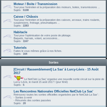
Moteur / Boite / Transmission
Tout pour l'entretien et la préparation des moteurs, boites, transmissions ...
Sujets :
5108
Caisse / Châssis
Tout pour l'entretien et la préparation des caisses, arceaux, trains roulants,
suspensions, freinage, pneumatiques ...
Sujets :
2283
Habitacle
Tout pour l'optimisation de votre poste de pilotage.
Baquets, harnais, volant, accessoires...
Sujets :
1167
Tutoriels
Faites le vous mêmes grâce à nos fiches.
Sujets :
164
Sorties
[Circuit / Rassemblement] La Sax' à Lurcy-Lévis - 15 Août
2017
Le NetClub La Sax' organise une nouvelle sortie circuit sur la piste de
Lurcy-Lévis, le mardi 15 août 2017 ! (jour férié)
Sujets :
5
Les Rencontres Nationales Officielles NetClub La Sax'
Retrouvez toutes les sorties officielles organisées par le NetClub La Sax' :
- Sorties à venir
- Résumés des sorties passées
Sujets :
20