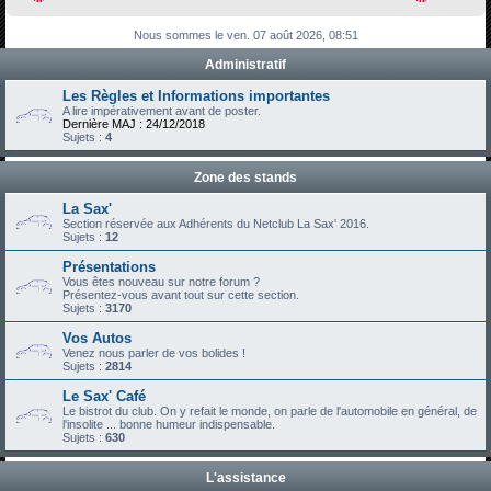
h
Nous sommes le ven. 07 août 2026, 08:51
e
Administratif
r
c
Les Règles et Informations importantes
A lire impérativement avant de poster.
h
Dernière MAJ : 24/12/2018
Sujets :
4
e
r
Zone des stands
La Sax'
Section réservée aux Adhérents du Netclub La Sax' 2016.
Sujets :
12
Présentations
Vous êtes nouveau sur notre forum ?
Présentez-vous avant tout sur cette section.
Sujets :
3170
Vos Autos
Venez nous parler de vos bolides !
Sujets :
2814
Le Sax' Café
Le bistrot du club. On y refait le monde, on parle de l'automobile en général, de
l'insolite ... bonne humeur indispensable.
Sujets :
630
L'assistance