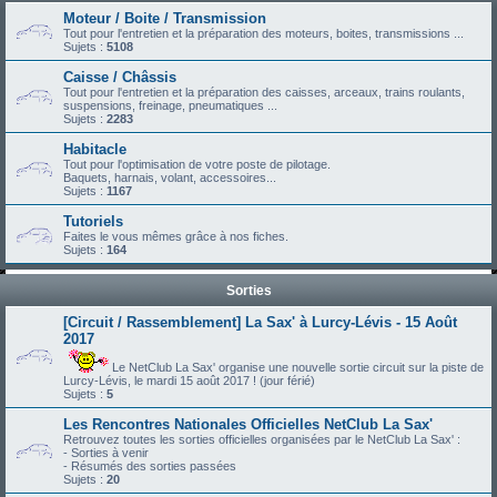
Moteur / Boite / Transmission
Tout pour l'entretien et la préparation des moteurs, boites, transmissions ...
Sujets :
5108
Caisse / Châssis
Tout pour l'entretien et la préparation des caisses, arceaux, trains roulants,
suspensions, freinage, pneumatiques ...
Sujets :
2283
Habitacle
Tout pour l'optimisation de votre poste de pilotage.
Baquets, harnais, volant, accessoires...
Sujets :
1167
Tutoriels
Faites le vous mêmes grâce à nos fiches.
Sujets :
164
Sorties
[Circuit / Rassemblement] La Sax' à Lurcy-Lévis - 15 Août
2017
Le NetClub La Sax' organise une nouvelle sortie circuit sur la piste de
Lurcy-Lévis, le mardi 15 août 2017 ! (jour férié)
Sujets :
5
Les Rencontres Nationales Officielles NetClub La Sax'
Retrouvez toutes les sorties officielles organisées par le NetClub La Sax' :
- Sorties à venir
- Résumés des sorties passées
Sujets :
20