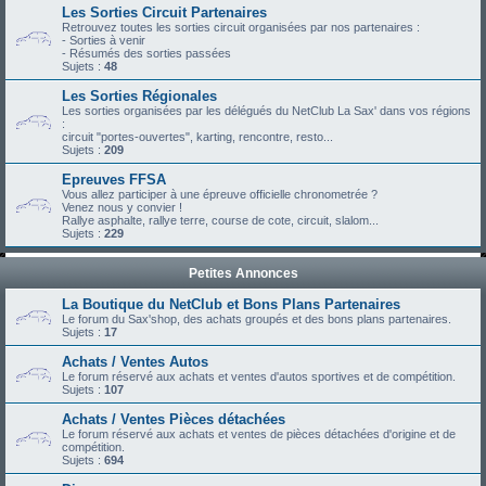
Les Sorties Circuit Partenaires
Retrouvez toutes les sorties circuit organisées par nos partenaires :
- Sorties à venir
- Résumés des sorties passées
Sujets :
48
Les Sorties Régionales
Les sorties organisées par les délégués du NetClub La Sax' dans vos régions
:
circuit "portes-ouvertes", karting, rencontre, resto...
Sujets :
209
Epreuves FFSA
Vous allez participer à une épreuve officielle chronometrée ?
Venez nous y convier !
Rallye asphalte, rallye terre, course de cote, circuit, slalom...
Sujets :
229
Petites Annonces
La Boutique du NetClub et Bons Plans Partenaires
Le forum du Sax'shop, des achats groupés et des bons plans partenaires.
Sujets :
17
Achats / Ventes Autos
Le forum réservé aux achats et ventes d'autos sportives et de compétition.
Sujets :
107
Achats / Ventes Pièces détachées
Le forum réservé aux achats et ventes de pièces détachées d'origine et de
compétition.
Sujets :
694