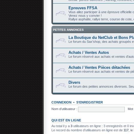
Epreuves FFSA
Vous allez participer à une épreuve officiell
Venez nous y convier !
Rallye asphalte, rallye terre, course de cote, c
PETITES ANNONCES
La Boutique du NetClub et Bons Pl
Le forum du Sax'shop, des achats groupés et
Achats / Ventes Autos
Le forum réservé aux achats et ventes d'auto
Achats / Ventes Pièces détachées
Le forum réservé aux achats et ventes de piè
Divers
Le forum des petites annonces diverses. Seu
CONNEXION
•
S’ENREGISTRER
Nom d’utilisateur :
Mot 
QUI EST EN LIGNE
Au total il y a
3
utilisateurs en ligne : 3 enregistrés et 0 in
Le record du nombre d’utilisateurs en ligne est de
117
, le