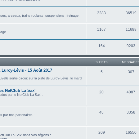
2283
36519
isses, arceaux, trains roulants, suspensions, freinage,
1167
11688
tage.
164
9203
SUJETS
MESSAGE
 Lurcy-Lévis - 15 Août 2017
5
307
lle sortie circuit sur la piste de Lurcy-Lévis, le mardi
les NetClub La Sax'
20
4087
isées par le NetClub La Sax' :
48
3358
es par nos partenaires :
209
16550
etClub La Sax' dans vos régions :
esto...