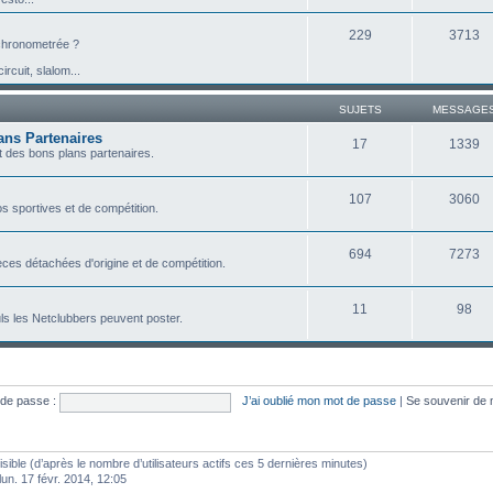
229
3713
e chronometrée ?
ircuit, slalom...
SUJETS
MESSAGE
ans Partenaires
17
1339
 des bons plans partenaires.
107
3060
s sportives et de compétition.
694
7273
ces détachées d'origine et de compétition.
11
98
ls les Netclubbers peuvent poster.
de passe :
J’ai oublié mon mot de passe
|
Se souvenir de
visible (d’après le nombre d’utilisateurs actifs ces 5 dernières minutes)
 lun. 17 févr. 2014, 12:05