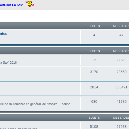
 NetClub La Sax'
SUJETS
MESSAGE
ntes
4
47
SUJETS
MESSAGE
12
8896
a Sax' 2016.
3170
28559
2814
333491
630
41739
le de l'automobile en général, de l'insolite ... bonne
SUJETS
MESSAGE
5108
67938
eurs, boites, transmissions ...