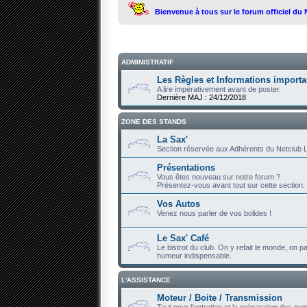
Bienvenue à tous sur le forum officiel du
ADMINISTRATIF
Les Règles et Informations importa
A lire impérativement avant de poster.
Dernière MAJ : 24/12/2018
ZONE DES STANDS
La Sax'
Section réservée aux Adhérents du Netclub L
Présentations
Vous êtes nouveau sur notre forum ?
Présentez-vous avant tout sur cette section.
Vos Autos
Venez nous parler de vos bolides !
Le Sax' Café
Le bistrot du club. On y refait le monde, on par
humeur indispensable.
L'ASSISTANCE
Moteur / Boite / Transmission
Tout pour l'entretien et la préparation des mot