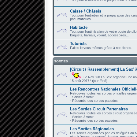
Caisse / Châssis
Tout pour l'entretien et la préparation des ca
pneumatiques ...
Habitacle
Tout pour l'optimisation de votre poste de pilo
Baquets, harnais, volant, accessoires...
Tutoriels
Faites le vous mêmes grâce à nos fiches.
SORTIES
[Circuit / Rassemblement] La Sax' à
Le NetClub La Sax' organise une nouve
15 août 2017 ! (jour férié)
Les Rencontres Nationales Officiel
Retrouvez toutes les sorties officielles organ
- Sorties à venir
- Résumés des sorties passées
Les Sorties Circuit Partenaires
Retrouvez toutes les sorties circuit organisé
- Sorties à venir
- Résumés des sorties passées
Les Sorties Régionales
Les sorties organisées par les délégués du N
circuit "portes-ouvertes", karting, rencontre, r