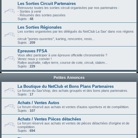
Les Sorties Circuit Partenaires
Retrouvez toutes les sorties circuit organisées par nos partenaires :
- Sorties à venir
- Résumés des sorties passées
Sujets :
48
Les Sorties Régionales
Les sorties organisées par les délégués du NetClub La Sax' dans vos régions
:
circuit "portes-ouvertes", karting, rencontre, resto...
Sujets :
209
Epreuves FFSA
Vous allez participer à une épreuve officielle chronometrée ?
Venez nous y convier !
Rallye asphalte, rallye terre, course de cote, circuit, slalom...
Sujets :
229
Petites Annonces
La Boutique du NetClub et Bons Plans Partenaires
Le forum du Sax'shop, des achats groupés et des bons plans partenaires.
Sujets :
17
Achats / Ventes Autos
Le forum réservé aux achats et ventes d'autos sportives et de compétition.
Sujets :
107
Achats / Ventes Pièces détachées
Le forum réservé aux achats et ventes de pièces détachées d'origine et de
compétition.
Sujets :
694