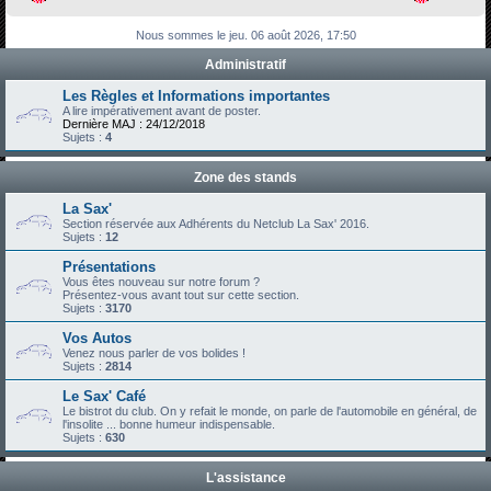
h
Nous sommes le jeu. 06 août 2026, 17:50
e
Administratif
r
c
Les Règles et Informations importantes
A lire impérativement avant de poster.
h
Dernière MAJ : 24/12/2018
Sujets :
4
e
r
Zone des stands
La Sax'
Section réservée aux Adhérents du Netclub La Sax' 2016.
Sujets :
12
Présentations
Vous êtes nouveau sur notre forum ?
Présentez-vous avant tout sur cette section.
Sujets :
3170
Vos Autos
Venez nous parler de vos bolides !
Sujets :
2814
Le Sax' Café
Le bistrot du club. On y refait le monde, on parle de l'automobile en général, de
l'insolite ... bonne humeur indispensable.
Sujets :
630
L'assistance