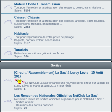
Moteur / Boite / Transmission
Tout pour l'entretien et la préparation des moteurs, boites, transmissions ...
Sujets :
5108
Caisse / Châssis
Tout pour l'entretien et la préparation des caisses, arceaux, trains roulants,
suspensions, freinage, pneumatiques ...
Sujets :
2283
Habitacle
Tout pour l'optimisation de votre poste de pilotage.
Baquets, harnais, volant, accessoires...
Sujets :
1167
Tutoriels
Faites le vous mêmes grâce à nos fiches.
Sujets :
164
Sorties
[Circuit / Rassemblement] La Sax' à Lurcy-Lévis - 15 Août
2017
Le NetClub La Sax' organise une nouvelle sortie circuit sur la piste de
Lurcy-Lévis, le mardi 15 août 2017 ! (jour férié)
Sujets :
5
Les Rencontres Nationales Officielles NetClub La Sax'
Retrouvez toutes les sorties officielles organisées par le NetClub La Sax' :
- Sorties à venir
- Résumés des sorties passées
Sujets :
20